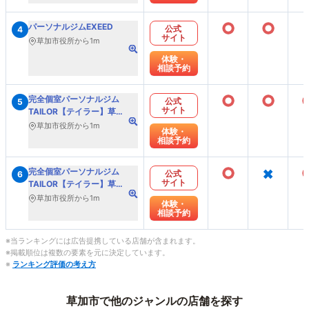
○
○
パーソナルジムEXEED
公式
4
サイト
草加市役所から1m
体験・
相談予約
○
○
完全個室パーソナルジム
公式
5
サイト
TAILOR【テイラー】草加
西口店
草加市役所から1m
体験・
相談予約
○
×
完全個室パーソナルジム
公式
6
サイト
TAILOR【テイラー】草加
東口店
草加市役所から1m
体験・
相談予約
※当ランキングには広告提携している店舗が含まれます。
※掲載順位は複数の要素を元に決定しています。
※
ランキング評価の考え方
草加市で他のジャンルの店舗を探す