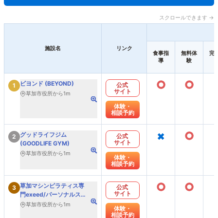
スクロールできます →
施設名
リンク
食事指
無料体
完
導
験
○
○
ビヨンド (BEYOND)
公式
1
サイト
草加市役所から1m
体験・
相談予約
×
○
グッドライフジム
公式
2
サイト
(GOODLIFE GYM)
草加市役所から1m
体験・
相談予約
○
○
草加マシンピラティス専
公式
3
サイト
門exeed/パーソナルスタ
ジオ
草加市役所から1m
体験・
相談予約