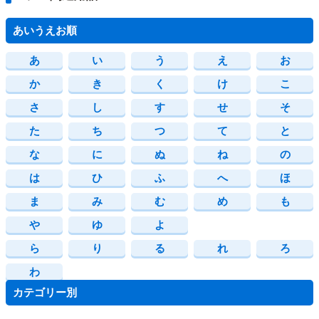
あいうえお順
あ
い
う
え
お
か
き
く
け
こ
さ
し
す
せ
そ
た
ち
つ
て
と
な
に
ぬ
ね
の
は
ひ
ふ
へ
ほ
ま
み
む
め
も
や
ゆ
よ
ら
り
る
れ
ろ
わ
カテゴリー別