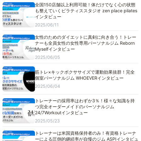
全国150店舗以上利用可能！体だけでなく心の状態
も整えていくピラティススタジオ zen place pilates
インタビュー
2025/06/11
女性のためのダイエットに真剣に向き合う！トレー
ナーも全員女性の女性専用パーソナルジム Reborn
Myselfインタビュー
2025/06/05
筋トレ×キックボクササイズで運動効果抜群！完全
個室パーソナルジム WHOEVERインタビュー
2025/06/04
トレーナーの採用率はわずか3％！様々な知識を持
つ完全オーダーメイドのパーソナルジム
24/7Workoutインタビュー
2025/05/23
トレーナーは米国資格保持者のみ！有資格トレーナ
ーによる圧倒的継続率が自慢のジム ASPIインタビュ