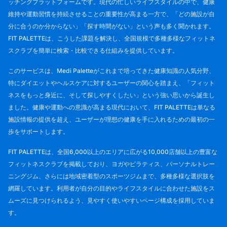
ッチングプラットフォームです。現代の忙しいライフスタイルの中で、健康
維持や運動習慣を持続させることの重要性が高まる一方で、「どの施設が自
分に合うのか分からない」「探す時間がない」という声も多く聞かれます。
FIT PALETTEは、こうした課題を解決し、全国規模で多種多様なフィットネ
スクラブを簡単に検索・比較できる仕組みを提供しています。
このサービスは、Medi Paletteがこれまで培ってきた健康知識の人気分野、
特にダイエットやヘルスケアに対するユーザーの関心を踏まえ、「フィット
ネスをもっと身近に、そして探しやすくしたい」という強い思いから誕生し
ました。健康や運動への意識が高まる現代において、FIT PALETTEは単なる
施設情報の提供を超え、ユーザーが理想の健康を手に入れるための最初の一
歩をサポートします。
FIT PALETTEは、全国6,000以上のエリアに広がる10,000店舗以上の豊富な
フィットネスクラブを掲載しており、ヨガやピラティス、パーソナルトレー
ニングジム、さらには地域密着型のスポーツジムまで、多種多様な選択肢を
網羅しています。利用者が自分の目的やライフスタイルに合わせた施設をス
ムーズに見つけられるよう、見やすく使いやすいページ構成を採用していま
す。