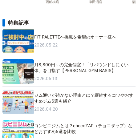
西船橋店
津田沼店
薬
特集記事
FIT PALETTEへ掲載を希望のオーナー様へ
2026.05.22
月8,800円～の完全個室！「リバウンドしにくい
体」を目指す【PERSONAL GYM BASIS】
2026.05.13
ジム通いが続かない理由とは？継続するコツやおす
すめジム6選も紹介
2026.04.20
コンビニジムとは？chocoZAP（チョコザップ）な
どおすすめ5選を比較