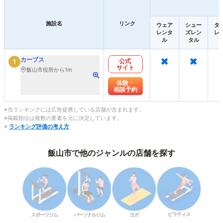
施設名
リンク
ウェア
シュー
タ
レンタ
ズレン
レ
ル
タル
×
×
カーブス
公式
1
サイト
飯山市役所から1m
体験・
相談予約
※当ランキングには広告提携している店舗が含まれます。
※掲載順位は複数の要素を元に決定しています。
※
ランキング評価の考え方
飯山市で他のジャンルの店舗を探す
ピラティス
スポーツジム
パーソナルジム
ヨガ