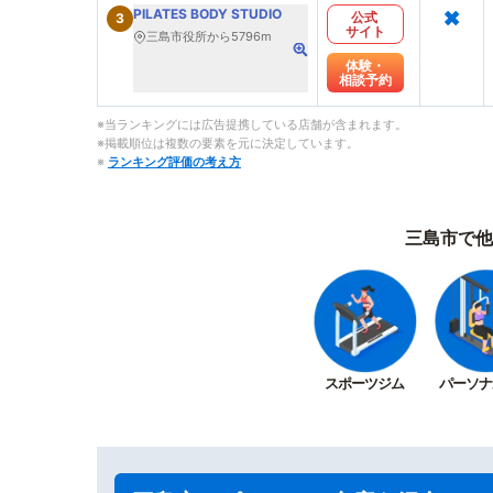
×
PILATES BODY STUDIO
公式
3
サイト
三島市役所から5796m
体験・
相談予約
※当ランキングには広告提携している店舗が含まれます。
※掲載順位は複数の要素を元に決定しています。
※
ランキング評価の考え方
三島市で他
スポーツジム
パーソナ