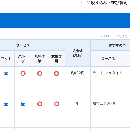
絞り込み・並び替え
スクロールできます 
サービス
おすすめコー
入会金
(税込)
グルー
無料体
女性専
マット
コース名
プ
験
用
×
○
○
○
5,000円
ライト･フルタイム
×
×
○
○
0円
通常会員月8回