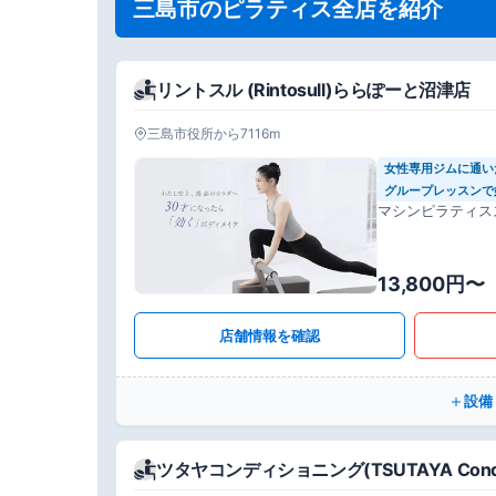
三島市のピラティス全店を紹介
リントスル (Rintosull)ららぽーと沼津店
三島市役所から7116m
女性専用ジムに通い
グループレッスンで
マシンピラティス
13,800円〜
店舗情報を確認
設備
ツタヤコンディショニング(TSUTAYA Condi