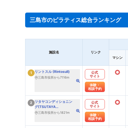
三島市のピラティス総合ランキング
施設名
リンク
マシン
○
リントスル (Rintosull)
公式
1
サイト
三島市役所から7116m
体験・
相談予約
○
ツタヤコンディショニン
公式
2
サイト
グ(TSUTAYA
Conditioning)PILATES
三島市役所から1821m
体験・
相談予約