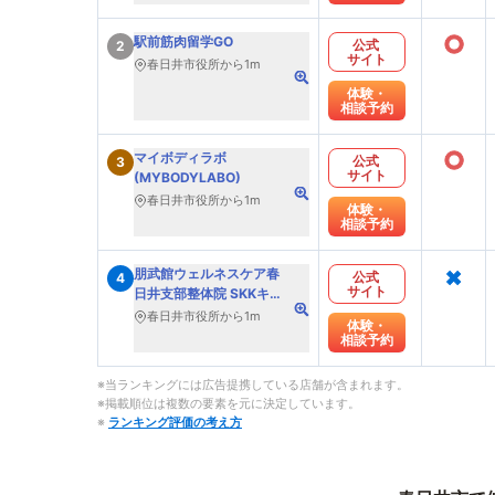
○
駅前筋肉留学GO
公式
2
サイト
春日井市役所から1m
体験・
相談予約
○
マイボディラボ
公式
3
サイト
(MYBODYLABO)
春日井市役所から1m
体験・
相談予約
×
朋武館ウェルネスケア春
公式
4
サイト
日井支部整体院 SKKキュ
ーレ
春日井市役所から1m
体験・
相談予約
※当ランキングには広告提携している店舗が含まれます。
※掲載順位は複数の要素を元に決定しています。
※
ランキング評価の考え方