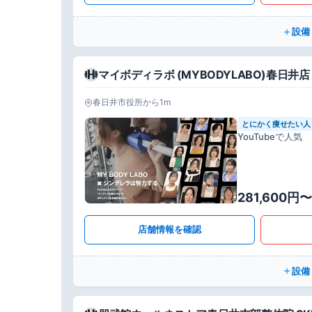
設備
マイボディラボ (MYBODYLABO)春日井店
春日井市役所から1m
とにかく痩せたい人
YouTubeで人気
281,600円〜
店舗情報を確認
設備