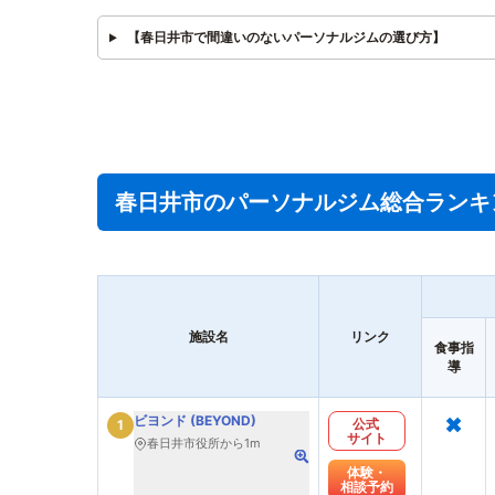
【春日井市で間違いのないパーソナルジムの選び方】
春日井市のパーソナルジム総合ランキ
施設名
リンク
食事指
導
×
ビヨンド (BEYOND)
公式
1
サイト
春日井市役所から1m
体験・
相談予約