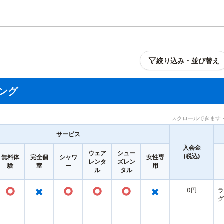
絞り込み・並び替え
ング
スクロールできます 
サービス
入会金
ウェア
シュー
(税込)
無料体
完全個
シャワ
女性専
レンタ
ズレン
験
室
ー
用
ル
タル
○
×
○
○
○
×
0円
ラ
グ