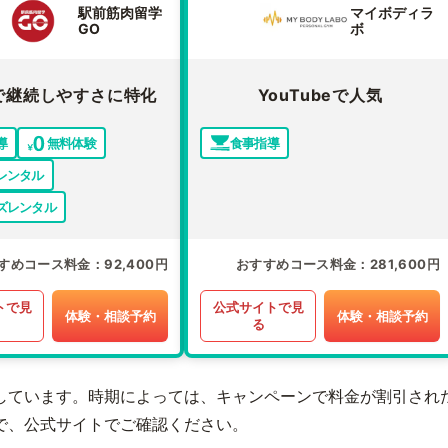
駅前筋肉留学
マイボディラ
GO
ボ
で継続しやすさに特化
YouTubeで人気
導
無料体験
食事指導
レンタル
ズレンタル
すめコース料金
92,400円
おすすめコース料金
281,600円
トで見
公式サイトで見
体験・相談予約
体験・相談予約
る
しています。時期によっては、キャンペーンで料金が割引され
で、公式サイトでご確認ください。