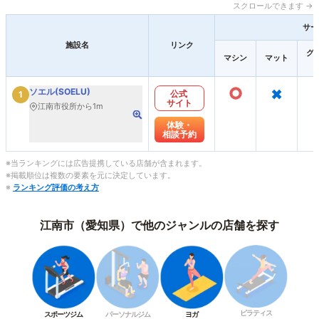
スクロールできます →
サー
施設名
リンク
グ
マシン
マット
○
×
ソエル(SOELU)
公式
1
サイト
江南市役所から1m
体験・
相談予約
※当ランキングには広告提携している店舗が含まれます。
※掲載順位は複数の要素を元に決定しています。
※
ランキング評価の考え方
江南市（愛知県）で他のジャンルの店舗を探す
ピラティス
スポーツジム
パーソナルジム
ヨガ