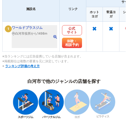
サー
施設名
リンク
ホット
常温ヨ
シ
ヨガ
ガ
×
×
ワールドプラスジム
公式
1
サイト
白河市役所から1498m
体験・
相談予約
※当ランキングには広告提携している店舗が含まれます。
※掲載順位は複数の要素を元に決定しています。
※
ランキング評価の考え方
白河市で他のジャンルの店舗を探す
ピラティス
スポーツジム
パーソナルジム
ヨガ