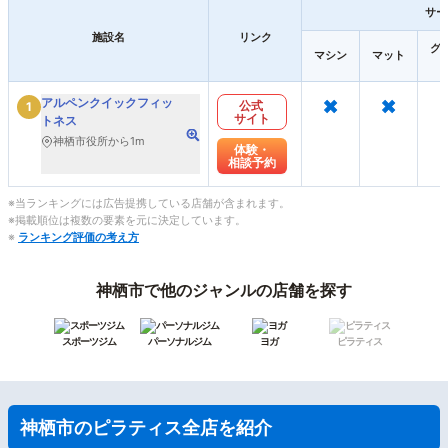
サー
施設名
リンク
グ
マシン
マット
×
×
アルペンクイックフィッ
公式
1
サイト
トネス
神栖市役所から1m
体験・
相談予約
※当ランキングには広告提携している店舗が含まれます。
※掲載順位は複数の要素を元に決定しています。
※
ランキング評価の考え方
神栖市で他のジャンルの店舗を探す
スポーツジム
パーソナルジム
ヨガ
ピラティス
神栖市のピラティス全店を紹介