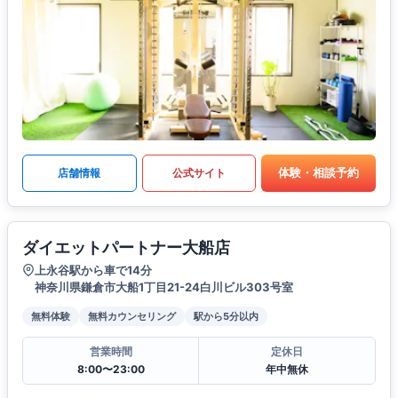
体験・相談予約
店舗情報
公式サイト
ダイエットパートナー大船店
上永谷駅から車で14分
神奈川県鎌倉市大船1丁目21-24白川ビル303号室
無料体験
無料カウンセリング
駅から5分以内
営業時間
定休日
8:00〜23:00
年中無休