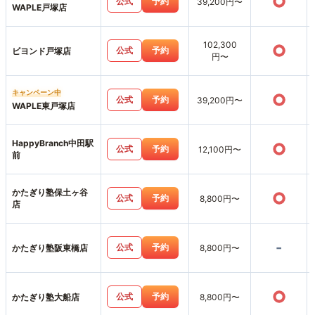
○
公式
予約
39,200円〜
WAPLE戸塚店
102,300
○
公式
予約
ビヨンド戸塚店
円〜
キャンペーン中
○
公式
予約
39,200円〜
WAPLE東戸塚店
HappyBranch中田駅
○
公式
予約
12,100円〜
前
かたぎり塾保土ヶ谷
○
公式
予約
8,800円〜
店
-
公式
予約
かたぎり塾阪東橋店
8,800円〜
○
公式
予約
かたぎり塾大船店
8,800円〜