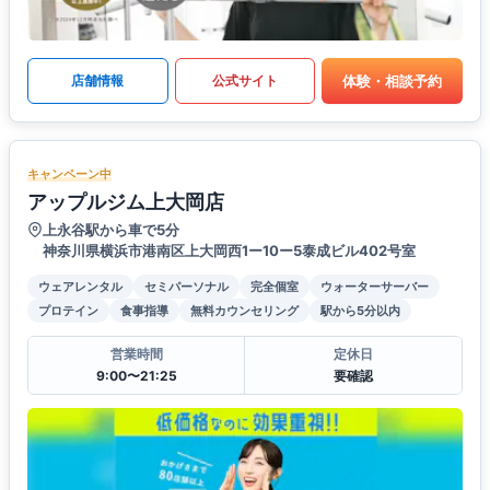
体験・相談予約
店舗情報
公式サイト
キャンペーン中
アップルジム上大岡店
上永谷駅から車で5分
神奈川県横浜市港南区上大岡西1ー10ー5泰成ビル402号室
ウェアレンタル
セミパーソナル
完全個室
ウォーターサーバー
プロテイン
食事指導
無料カウンセリング
駅から5分以内
営業時間
定休日
9:00〜21:25
要確認