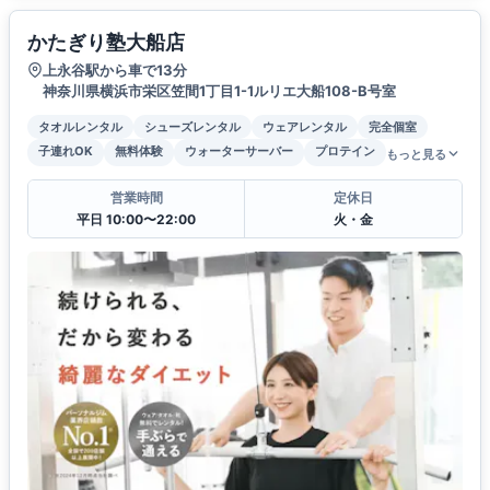
かたぎり塾大船店
上永谷駅から車で13分
神奈川県横浜市栄区笠間1丁目1-1ルリエ大船108-B号室
タオルレンタル
シューズレンタル
ウェアレンタル
完全個室
子連れOK
無料体験
ウォーターサーバー
プロテイン
もっと見る
営業時間
定休日
平日 10:00〜22:00
火・金