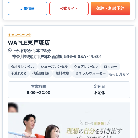
体験・相談予約
店舗情報
公式サイト
キャンペーン中
WAPLE東戸塚店
上永谷駅から車で8分
神奈川県横浜市戸塚区品濃町546-6 S&Aビル301
タオルレンタル
シューズレンタル
ウェアレンタル
ロッカー
子連れOK
他店舗利用
無料体験
ミネラルウォーター
もっと見る
営業時間
定休日
9:00〜23:00
不定休