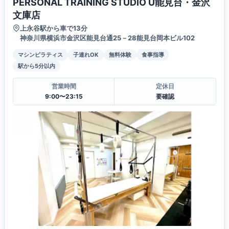
PERSONAL TRAINING STUDIO U能見台・金沢
文庫店
上永谷駅から車で13分
神奈川県横浜市金沢区能見台通25－28能見台岡本ビル102
マシンピラティス
子連れOK
無料体験
食事指導
駅から5分以内
営業時間
定休日
9:00〜23:15
要確認