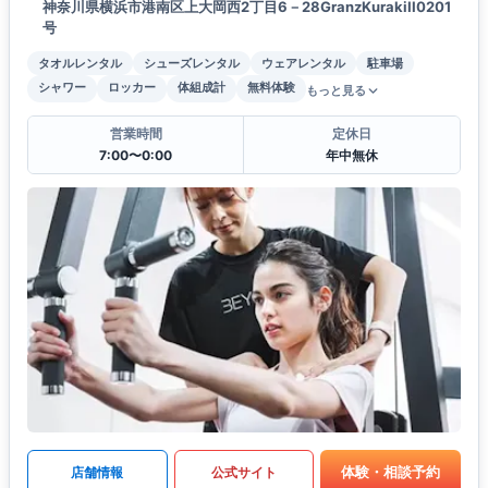
神奈川県横浜市港南区上大岡西2丁目6－28GranzKurakiII0201
号
タオルレンタル
シューズレンタル
ウェアレンタル
駐車場
シャワー
ロッカー
体組成計
無料体験
もっと見る
営業時間
定休日
7:00〜0:00
年中無休
体験・相談予約
店舗情報
公式サイト