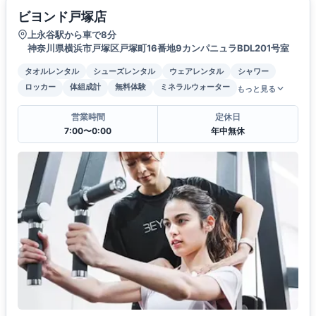
ビヨンド戸塚店
上永谷駅から車で8分
神奈川県横浜市戸塚区戸塚町16番地9カンパニュラBDL201号室
タオルレンタル
シューズレンタル
ウェアレンタル
シャワー
ロッカー
体組成計
無料体験
ミネラルウォーター
もっと見る
営業時間
定休日
7:00〜0:00
年中無休