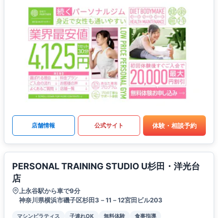
体験・相談予約
店舗情報
公式サイト
PERSONAL TRAINING STUDIO U杉田・洋光台
店
上永谷駅から車で9分
神奈川県横浜市磯子区杉田3－11－12宮田ビル203
マシンピラティス
子連れOK
無料体験
食事指導