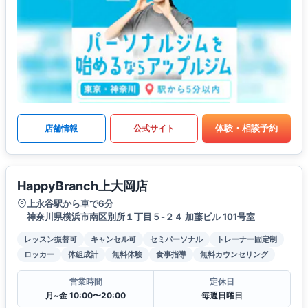
体験・相談予約
店舗情報
公式サイト
HappyBranch上大岡店
上永谷駅から車で6分
神奈川県横浜市南区別所１丁目５-２４ 加藤ビル 101号室
レッスン振替可
キャンセル可
セミパーソナル
トレーナー固定制
ロッカー
体組成計
無料体験
食事指導
無料カウンセリング
営業時間
定休日
月~金 10:00〜20:00
毎週日曜日