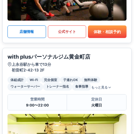
体験・相談予約
店舗情報
公式サイト
with plusパーソナルジム黄金町店
上永谷駅から車で13分
初音町2-42-13 2F
体組成計
Wi-Fi
完全個室
子連れOK
無料体験
ウォーターサーバー
トレーナー指名
食事指導
もっと見る
営業時間
定休日
9:00〜22:00
火曜日