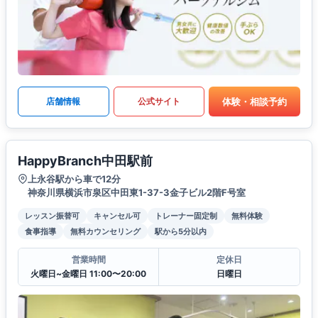
体験・相談予約
店舗情報
公式サイト
HappyBranch中田駅前
上永谷駅から車で12分
神奈川県横浜市泉区中田東1-37-3金子ビル2階F号室
レッスン振替可
キャンセル可
トレーナー固定制
無料体験
食事指導
無料カウンセリング
駅から5分以内
営業時間
定休日
火曜日~金曜日 11:00〜20:00
日曜日