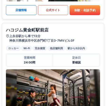
体験・相談予約
店舗情報
公式サイト
ハコジム黄金町駅前店
上永谷駅から車で13分
神奈川県横浜市中区赤門町1丁目3-7MVビル3F
ロッカー
Wi-Fi
完全個室
他店舗利用
駅から5分以内
営業時間
定休日
24:00間
要確認