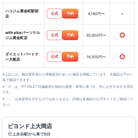
ハコジム黄金町駅前
-
公式
予約
4,180円〜
店
with plusパーソナル
○
公式
予約
65,600円〜
ジム黄金町店
ダイエットパートナ
○
公式
予約
16,500円〜
ー大船店
※上記には、施設運営者から情報提供のあった施設を掲載しています。全施設は下の一
覧で確認できます。
※「○」は、FIT PALETTE編集部が独自の調査・基準に基づき、特におすすめする項目
です。
※「－」は未提供を示すものではありません。詳細は各施設の公式サイトをご確認くだ
さい。
ビヨンド上大岡店
上永谷駅から車で5分