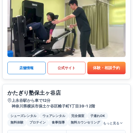
体験・相談予約
店舗情報
公式サイト
かたぎり塾保土ヶ谷店
上永谷駅から車で12分
神奈川県横浜市保土ケ谷区帷子町1丁目39-1 2階
シューズレンタル
ウェアレンタル
完全個室
子連れOK
無料体験
プロテイン
食事指導
無料カウンセリング
もっと見る