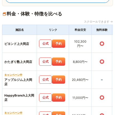
料金・体験・特徴を比べる
スクロールできます →
施設名
リンク
料金目安
無料体験
102,300
○
公式
予約
ビヨンド上大岡店
円〜
○
公式
予約
かたぎり塾上大岡店
8,800円〜
キャンペーン中
-
公式
予約
アップルジム上大岡
20,460円〜
店
HappyBranch上大岡
○
公式
予約
11,000円〜
店
キャンペーン中