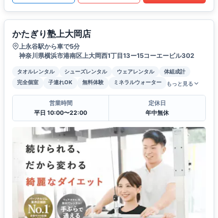
かたぎり塾上大岡店
上永谷駅から車で5分
神奈川県横浜市港南区上大岡西1丁目13ー15コーエービル302
タオルレンタル
シューズレンタル
ウェアレンタル
体組成計
完全個室
子連れOK
無料体験
ミネラルウォーター
もっと見る
営業時間
定休日
平日 10:00〜22:00
年中無休