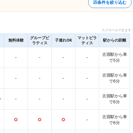
条件を絞り込む
スクロールできます 
グループピ
マットピラ
無料体験
子連れOK
駅からの距離
ラティス
ティス
古淵駅から車
-
-
-
-
で5分
古淵駅から車
-
-
-
-
で6分
古淵駅から車
〜
-
-
-
-
で6分
古淵駅から車
○
○
○
-
で6分