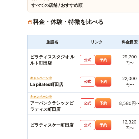
すべての店舗 / おすすめ順
料金・体験・特徴を比べる
施設名
リンク
料金目安
ピラティススタジオ ル
29,700
公式
予約
ルト町田店
円〜
22,000
キャンペーン中
公式
予約
La pilates町田店
円〜
キャンペーン中
アーバンクラシックピ
8,580円
公式
予約
ラティス町田店
12,320
ピラティスケー町田店
公式
予約
円〜