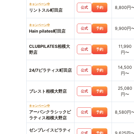
キャンペーン中
8,800円
公式
予約
リントスル町田店
キャンペーン中
9,900円
公式
予約
Hain pilates町田店
CLUBPILATES相模大
11,990
公式
予約
野店
円〜
14,500
24/7ピラティス町田店
公式
予約
円〜
25,080
ブレスト相模大野店
公式
予約
円〜
キャンペーン中
アーバンクラシックピ
8,580円
公式
予約
ラティス相模大野店
ゼンプレイスピラティ
9,625円
公式
予約