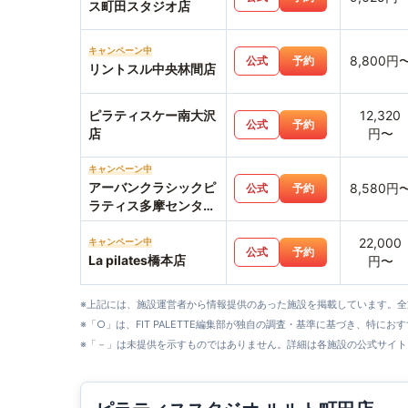
ス町田スタジオ店
キャンペーン中
8,800円
公式
予約
リントスル中央林間店
ピラティスケー南大沢
12,320
公式
予約
店
円〜
キャンペーン中
アーバンクラシックピ
8,580円
公式
予約
ラティス多摩センター
店
22,000
キャンペーン中
公式
予約
La pilates橋本店
円〜
※上記には、施設運営者から情報提供のあった施設を掲載しています。
※「○」は、FIT PALETTE編集部が独自の調査・基準に基づき、特にお
※「－」は未提供を示すものではありません。詳細は各施設の公式サイト