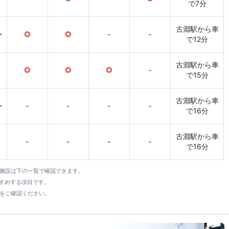
で7分
古淵駅から車
〜
○
○
-
-
で12分
古淵駅から車
○
○
○
-
で15分
古淵駅から車
〜
-
-
-
-
で16分
古淵駅から車
-
-
-
-
で16分
全施設は下の一覧で確認できます。
すすめする項目です。
をご確認ください。