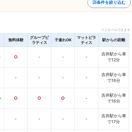
条件を絞り込む
スクロールできます 
グループピ
マットピラ
無料体験
子連れOK
駅からの距離
ラティス
ティス
吉井駅から車
〜
○
-
-
-
で12分
吉井駅から車
-
-
-
-
で16分
吉井駅から車
〜
○
○
○
-
で16分
吉井駅から車
-
-
-
-
で17分