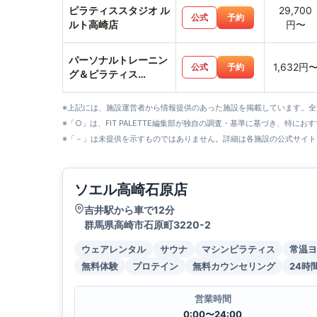
ピラティススタジオ ル
29,700
公式
予約
ルト高崎店
円〜
パーソナルトレーニン
1,632円
公式
予約
グ＆ピラティス
REBASE
※上記には、施設運営者から情報提供のあった施設を掲載しています。
※「○」は、FIT PALETTE編集部が独自の調査・基準に基づき、特にお
※「－」は未提供を示すものではありません。詳細は各施設の公式サイト
ソエル高崎石原店
吉井駅から車で12分
群馬県高崎市石原町3220-2
ウェアレンタル
サウナ
マシンピラティス
常温ヨ
無料体験
プロテイン
無料カウンセリング
24時
営業時間
0:00〜24:00