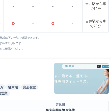
吉井駅から車
-
-
-
-
で19分
吉井駅から車
〜
○
-
○
-
で20分
全施設は下の一覧で確認できます。
すすめする項目です。
をご確認ください。
ガ
駐車場
完全個室
間営業
定休日
年末年始を除き無休