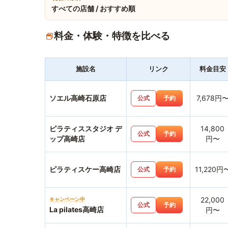
すべての店舗 / おすすめ順
料金・体験・特徴を比べる
施設名
リンク
料金目安
ソエル高崎石原店
7,678円
公式
予約
ピラティススタジオ デ
14,800
公式
予約
ップ高崎店
円〜
ピラティスケー高崎店
11,220円
公式
予約
22,000
キャンペーン中
公式
予約
La pilates高崎店
円〜