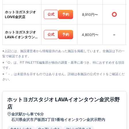
店
ホットヨガスタジオ
○
公式
予約
8,910円〜
LOIVE金沢店
ホットヨガスタジオ
-
公式
予約
4,800円〜
LAVAイオンタウン
野々市店
※上記には、施設運営者から情報提供のあった施設を掲載しています。全施設は下の一
覧で確認できます。
※「○」は、FIT PALETTE編集部が独自の調査・基準に基づき、特におすすめする項目
です。
※「－」は未提供を示すものではありません。詳細は各施設の公式サイトをご確認くだ
さい。
ホットヨガスタジオ LAVAイオンタウン金沢示野
店
金沢駅から車で6分
石川県金沢市戸板西2丁目1番地イオンタウン金沢示野内