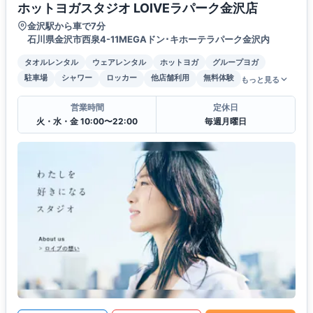
ホットヨガスタジオ LOIVEラパーク金沢店
金沢駅から車で7分
石川県金沢市西泉4-11MEGAドン･キホーテラパーク金沢内
タオルレンタル
ウェアレンタル
ホットヨガ
グループヨガ
駐車場
シャワー
ロッカー
他店舗利用
無料体験
もっと見る
営業時間
定休日
火・水・金 10:00〜22:00
毎週月曜日