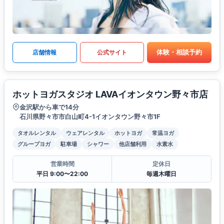
体験・相談予約
店舗情報
公式サイト
ホットヨガスタジオ LAVAイオンタウン野々市店
金沢駅から車で14分
石川県野々市市白山町4-1イオンタウン野々市1F
タオルレンタル
ウェアレンタル
ホットヨガ
常温ヨガ
グループヨガ
駐車場
シャワー
他店舗利用
水素水
営業時間
定休日
平日 9:00〜22:00
毎週木曜日