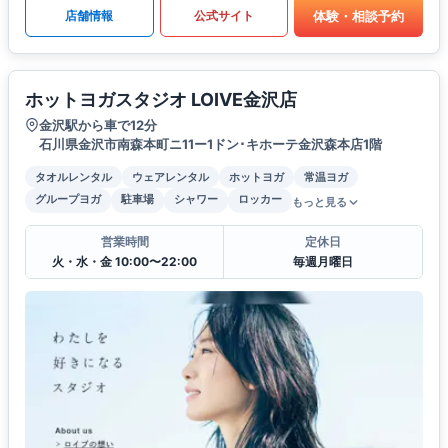
体験・相談予約
店舗情報
公式サイト
ホットヨガスタジオ LOIVE金沢店
金沢駅から車で12分
石川県金沢市南森本町ニ11ー1ドン･キホーテ金沢森本店1階
タオルレンタル
ウェアレンタル
ホットヨガ
常温ヨガ
グループヨガ
駐車場
シャワー
ロッカー
もっと見る
営業時間
定休日
火・水・金 10:00〜22:00
毎週月曜日