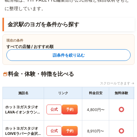
に整理しています。
金沢駅のヨガを条件から探す
現在の条件
すべての店舗 / おすすめ順
条件を絞り込む
料金・体験・特徴を比べる
スクロールできます →
施設名
リンク
料金目安
無料体験
ホットヨガスタジオ
○
公式
予約
4,800円〜
LAVAイオンタウン金
沢示野店
ホットヨガスタジオ
○
公式
予約
8,910円〜
LOIVEラパーク金沢