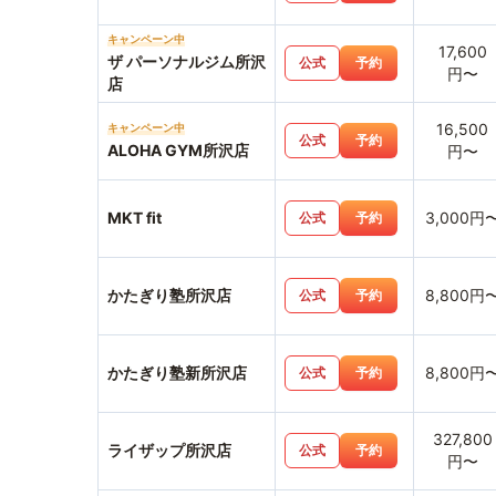
キャンペーン中
17,600
ザ パーソナルジム所沢
公式
予約
円〜
店
16,500
キャンペーン中
公式
予約
ALOHA GYM所沢店
円〜
MKT fit
3,000円
公式
予約
かたぎり塾所沢店
8,800円
公式
予約
かたぎり塾新所沢店
8,800円
公式
予約
327,800
ライザップ所沢店
公式
予約
円〜