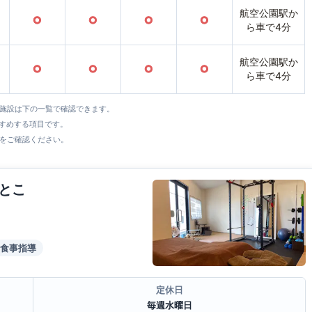
航空公園駅か
○
○
○
○
ら車で4分
航空公園駅か
○
○
○
○
ら車で4分
全施設は下の一覧で確認できます。
すすめする項目です。
をご確認ください。
とこ
食事指導
定休日
毎週水曜日