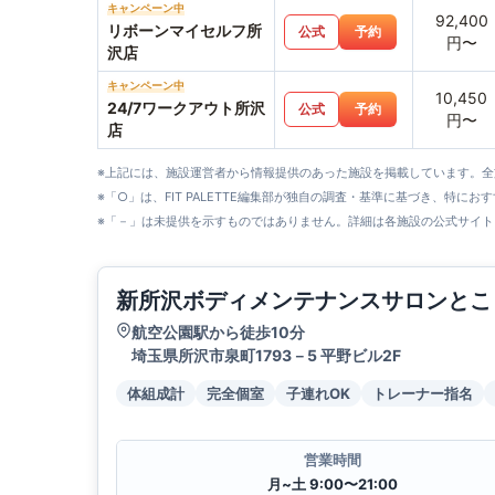
キャンペーン中
92,400
リボーンマイセルフ所
公式
予約
円〜
沢店
キャンペーン中
10,450
24/7ワークアウト所沢
公式
予約
円〜
店
※上記には、施設運営者から情報提供のあった施設を掲載しています。
※「○」は、FIT PALETTE編集部が独自の調査・基準に基づき、特にお
※「－」は未提供を示すものではありません。詳細は各施設の公式サイト
新所沢ボディメンテナンスサロンとこ
航空公園駅から徒歩10分
埼玉県所沢市泉町1793－5 平野ビル2F
体組成計
完全個室
子連れOK
トレーナー指名
営業時間
月~土 9:00〜21:00