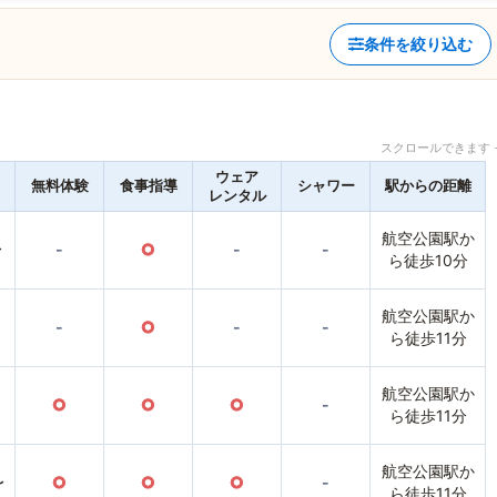
条件を絞り込む
スクロールできます 
ウェア
無料体験
食事指導
シャワー
駅からの距離
レンタル
航空公園駅か
〜
-
○
-
-
ら徒歩10分
航空公園駅か
-
○
-
-
ら徒歩11分
航空公園駅か
○
○
○
-
ら徒歩11分
航空公園駅か
〜
○
○
○
-
ら徒歩11分