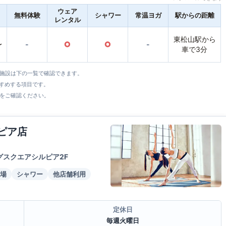
ウェア
無料体験
シャワー
常温ヨガ
駅からの距離
レンタル
東松山駅から
〜
-
○
○
-
車で3分
全施設は下の一覧で確認できます。
すすめする項目です。
をご確認ください。
ピア店
グスクエアシルピア2F
場
シャワー
他店舗利用
定休日
毎週火曜日