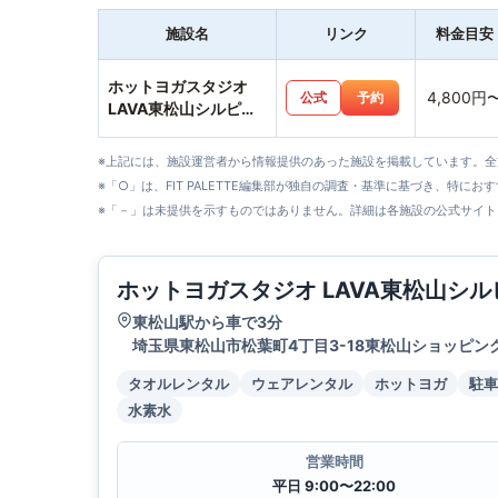
施設名
リンク
料金目安
ホットヨガスタジオ
4,800円
公式
予約
LAVA東松山シルピア
店
※上記には、施設運営者から情報提供のあった施設を掲載しています。
※「○」は、FIT PALETTE編集部が独自の調査・基準に基づき、特にお
※「－」は未提供を示すものではありません。詳細は各施設の公式サイト
ホットヨガスタジオ LAVA東松山シル
東松山駅から車で3分
埼玉県東松山市松葉町4丁目3-18東松山ショッピン
タオルレンタル
ウェアレンタル
ホットヨガ
駐車
水素水
営業時間
平日 9:00〜22:00