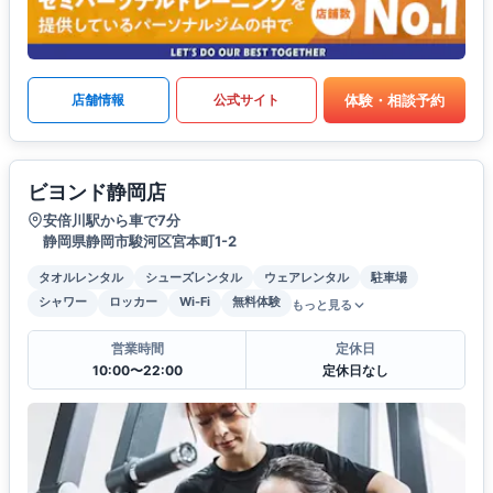
体験・相談予約
店舗情報
公式サイト
ビヨンド静岡店
安倍川駅から車で7分
静岡県静岡市駿河区宮本町1-2
タオルレンタル
シューズレンタル
ウェアレンタル
駐車場
シャワー
ロッカー
Wi-Fi
無料体験
もっと見る
営業時間
定休日
10:00〜22:00
定休日なし