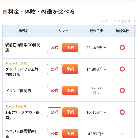
料金・体験・特徴を比べる
スクロールできます →
施設名
リンク
料金目安
無料体験
駅前筋肉留学GO静岡
○
公式
予約
92,400円〜
店
キャンペーン中
○
公式
予約
グッドライフジム静
14,800円〜
岡駿河店
102,300
○
公式
予約
ビヨンド静岡店
円〜
キャンペーン中
○
公式
予約
24/7ワークアウト静
10,450円〜
岡店
ハコジム静岡駅南口
-
公式
予約
4,180円〜
店