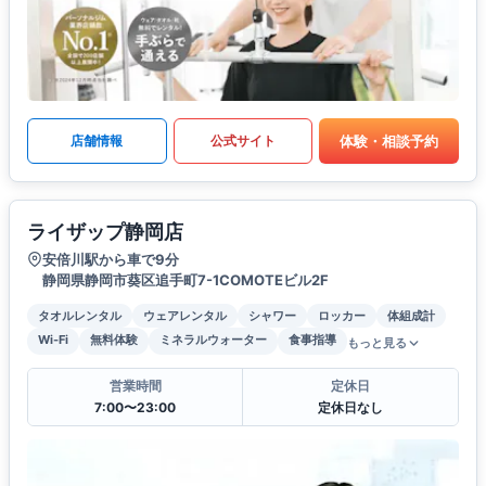
体験・相談予約
店舗情報
公式サイト
ライザップ静岡店
安倍川駅から車で9分
静岡県静岡市葵区追手町7-1COMOTEビル2F
タオルレンタル
ウェアレンタル
シャワー
ロッカー
体組成計
Wi-Fi
無料体験
ミネラルウォーター
食事指導
もっと見る
営業時間
定休日
7:00〜23:00
定休日なし