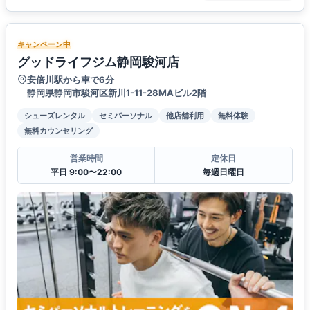
キャンペーン中
グッドライフジム静岡駿河店
安倍川駅から車で6分
静岡県静岡市駿河区新川1-11-28MAビル2階
シューズレンタル
セミパーソナル
他店舗利用
無料体験
無料カウンセリング
営業時間
定休日
平日 9:00〜22:00
毎週日曜日