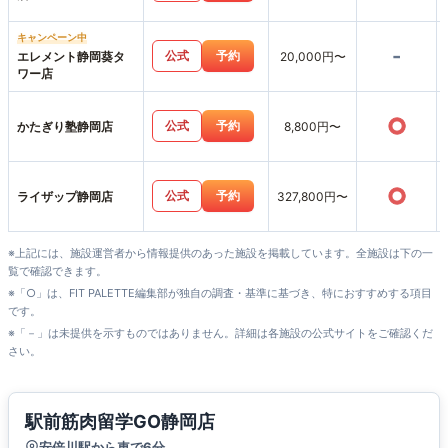
キャンペーン中
-
公式
予約
エレメント静岡葵タ
20,000円〜
ワー店
○
公式
予約
かたぎり塾静岡店
8,800円〜
○
公式
予約
ライザップ静岡店
327,800円〜
※上記には、施設運営者から情報提供のあった施設を掲載しています。全施設は下の一
覧で確認できます。
※「○」は、FIT PALETTE編集部が独自の調査・基準に基づき、特におすすめする項目
です。
※「－」は未提供を示すものではありません。詳細は各施設の公式サイトをご確認くだ
さい。
駅前筋肉留学GO静岡店
安倍川駅から車で6分