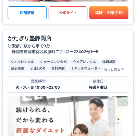
体験・相談予約
店舗情報
公式サイト
かたぎり塾静岡店
安倍川駅から車で9分
静岡県静岡市葵区呉服町二丁目2ー22402号1ーB
タオルレンタル
シューズレンタル
ウェアレンタル
体組成計
完全個室
子連れOK
無料体験
ミネラルウォーター
もっと見る
営業時間
定休日
火・水・金 10:00〜22:00
毎週月曜日