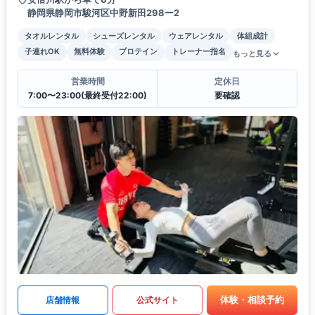
静岡県静岡市駿河区中野新田298ー2
タオルレンタル
シューズレンタル
ウェアレンタル
体組成計
子連れOK
無料体験
プロテイン
トレーナー指名
もっと見る
営業時間
定休日
7:00〜23:00(最終受付22:00)
要確認
体験・相談予約
店舗情報
公式サイト