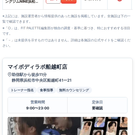
ングジムNINE浜松大
平台店
※上記には、施設運営者から情報提供のあった施設を掲載しています。全施設は下の一
覧で確認できます。
※「○」は、FIT PALETTE編集部が独自の調査・基準に基づき、特におすすめする項目
です。
※「－」は未提供を示すものではありません。詳細は各施設の公式サイトをご確認くだ
さい。
マイボディラボ船越町店
助信駅から徒歩11分
静岡県浜松市中央区船越町41ー21
トレーナー指名
食事指導
無料カウンセリング
営業時間
定休日
9:00〜23:00
要確認