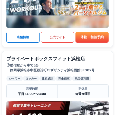
体験・相談予約
店舗情報
公式サイト
プライベートボックスフィット浜松店
助信駅から車で5分
静岡県浜松市中区鍛冶町15ザザシティ浜松西館3F302号
シャワー
ロッカー
体組成計
完全個室
他店舗利用
営業時間
定休日
平日 14:00〜23:00
毎週金曜日