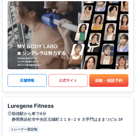
体験・相談予約
店舗情報
公式サイト
Luregene Fitness
助信駅から車で4分
静岡県浜松市中央区元城町２１８-２９ 大手門はままつビル 3F
トレーナー固定制