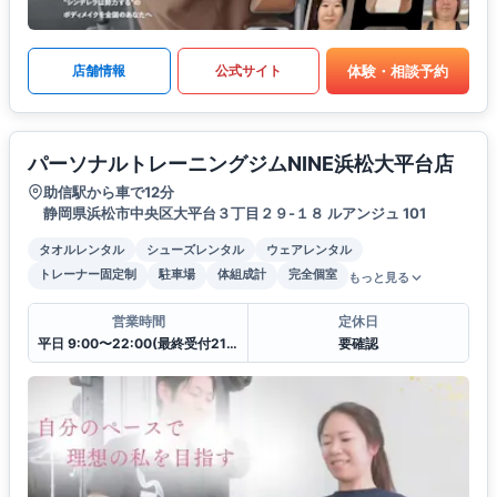
体験・相談予約
店舗情報
公式サイト
パーソナルトレーニングジムNINE浜松大平台店
助信駅から車で12分
静岡県浜松市中央区大平台３丁目２９-１８ ルアンジュ 101
タオルレンタル
シューズレンタル
ウェアレンタル
トレーナー固定制
駐車場
体組成計
完全個室
もっと見る
営業時間
定休日
平日 9:00〜22:00(最終受付21:00)
要確認