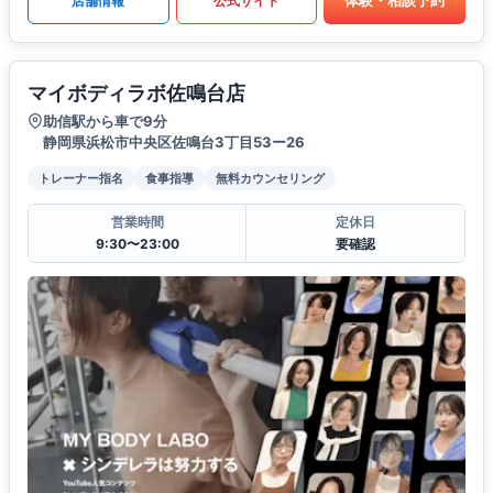
体験・相談予約
店舗情報
公式サイト
マイボディラボ佐鳴台店
助信駅から車で9分
静岡県浜松市中央区佐鳴台3丁目53ー26
トレーナー指名
食事指導
無料カウンセリング
営業時間
定休日
9:30〜23:00
要確認