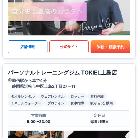
体験・相談予約
店舗情報
公式サイト
パーソナルトレーニングジム TOKIEL上島店
助信駅から車で4分
静岡県浜松市中区上島2丁目27ー11
タオルレンタル
ウェアレンタル
ロッカー
無料体験
ミネラルウォーター
プロテイン
食事指導
駅から5分以内
営業時間
定休日
9:00〜23:00
毎週月曜日