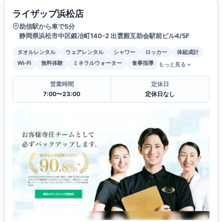
ライザップ浜松店
助信駅から車で5分
静岡県浜松市中区鍛冶町140-2 出雲殿互助会駅前ビル4/5F
タオルレンタル
ウェアレンタル
シャワー
ロッカー
体組成計
Wi-Fi
無料体験
ミネラルウォーター
食事指導
もっと見る
営業時間
定休日
7:00〜23:00
定休日なし