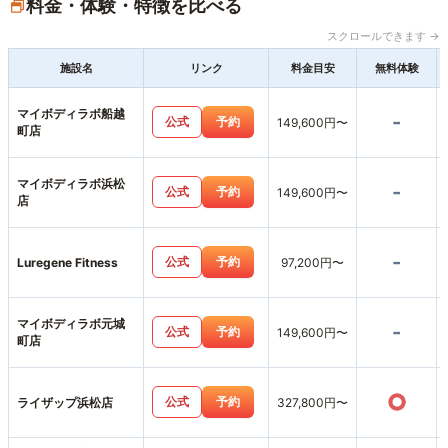
料金・体験・特徴を比べる
スクロールできます →
施設名
リンク
料金目安
無料体験
マイボディラボ船越
-
公式
予約
149,600円〜
町店
マイボディラボ浜松
-
公式
予約
149,600円〜
店
-
公式
予約
Luregene Fitness
97,200円〜
マイボディラボ元城
-
公式
予約
149,600円〜
町店
○
公式
予約
ライザップ浜松店
327,800円〜