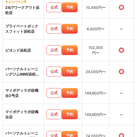
キャンペーン中
○
公式
予約
24/7ワークアウト浜
10,450円〜
松店
プライベートボック
-
公式
予約
4,400円〜
スフィット浜松店
102,300
○
公式
予約
ビヨンド浜松店
円〜
パーソナルトレーニ
○
公式
予約
24,000円〜
ングジムNINE浜松葵
東店
マイボディラボ佐鳴
-
公式
予約
149,600円〜
台2号店
マイボディラボ佐鳴
-
公式
予約
149,600円〜
台店
パーソナルトレーニ
○
公式
予約
24,000円〜