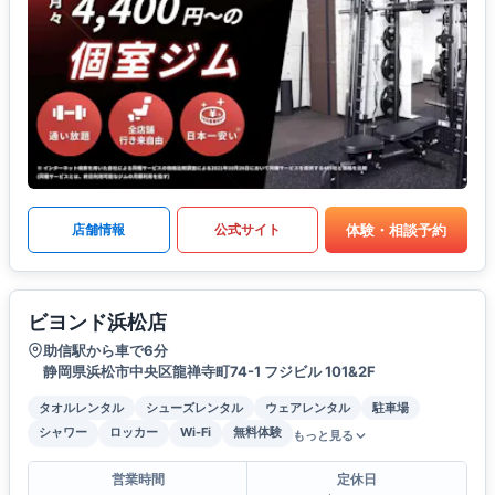
体験・相談予約
店舗情報
公式サイト
ビヨンド浜松店
助信駅から車で6分
静岡県浜松市中央区龍禅寺町74-1 フジビル 101&2F
タオルレンタル
シューズレンタル
ウェアレンタル
駐車場
シャワー
ロッカー
Wi-Fi
無料体験
もっと見る
営業時間
定休日