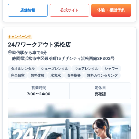
体験・相談予約
店舗情報
公式サイト
キャンペーン中
24/7ワークアウト浜松店
助信駅から車で5分
静岡県浜松市中区鍛冶町15ザザシティ浜松西館3F302号
タオルレンタル
シューズレンタル
ウェアレンタル
シャワー
完全個室
無料体験
水素水
食事指導
無料カウンセリング
営業時間
定休日
7:00〜24:00
要確認