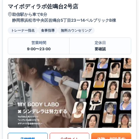
マイボディラボ佐鳴台2号店
助信駅から車で8分
静岡県浜松市中央区佐鳴台5丁目23ー14ベルブリックB棟
トレーナー指名
食事指導
無料カウンセリング
営業時間
定休日
9:00〜23:00
要確認