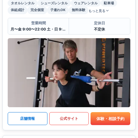
タオルレンタル
シューズレンタル
ウェアレンタル
駐車場
体組成計
完全個室
子連れOK
無料体験
もっと見る
営業時間
定休日
月〜金 9:00〜22:00 土・日 9:00〜18:00
不定休
体験・相談予約
店舗情報
公式サイト