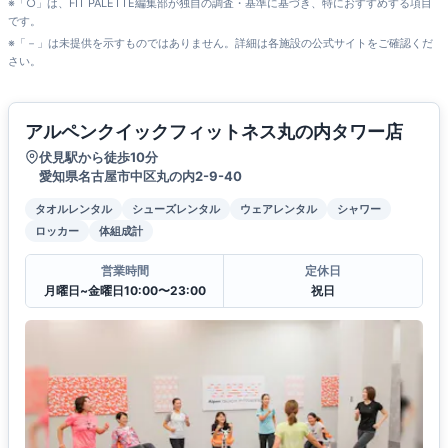
※「○」は、FIT PALETTE編集部が独自の調査・基準に基づき、特におすすめする項目
です。
※「－」は未提供を示すものではありません。詳細は各施設の公式サイトをご確認くだ
さい。
アルペンクイックフィットネス丸の内タワー店
伏見駅から徒歩10分
愛知県名古屋市中区丸の内2-9-40
タオルレンタル
シューズレンタル
ウェアレンタル
シャワー
ロッカー
体組成計
営業時間
定休日
月曜日~金曜日10:00〜23:00
祝日