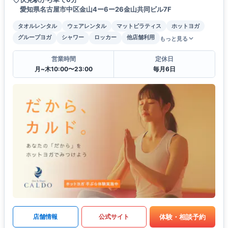
愛知県名古屋市中区金山4ー6ー26金山共同ビル7F
タオルレンタル
ウェアレンタル
マットピラティス
ホットヨガ
グループヨガ
シャワー
ロッカー
他店舗利用
もっと見る
営業時間
定休日
月~木10:00〜23:00
毎月6日
体験・相談予約
店舗情報
公式サイト