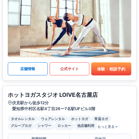
体験・相談予約
店舗情報
公式サイト
ホットヨガスタジオ LOIVE名古屋店
伏見駅から徒歩12分
愛知県中村区名駅4丁目26ー7名駅UFビル3階
タオルレンタル
ウェアレンタル
ホットヨガ
常温ヨガ
グループヨガ
シャワー
ロッカー
他店舗利用
もっと見る
営業時間
定休日