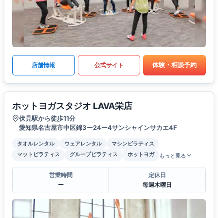
体験・相談予約
店舗情報
公式サイト
ホットヨガスタジオ LAVA栄店
伏見駅から徒歩11分
愛知県名古屋市中区錦3ー24ー4サンシャインサカエ4F
タオルレンタル
ウェアレンタル
マシンピラティス
マットピラティス
グループピラティス
ホットヨガ
もっと見る
営業時間
定休日
ー
毎週木曜日