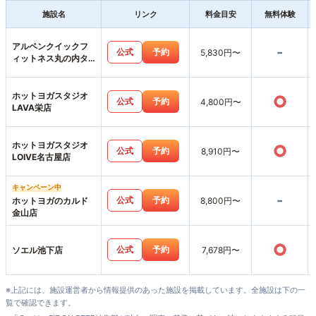
施設名
リンク
料金目安
無料体験
アルペンクイックフ
-
公式
予約
5,830円〜
ィットネス丸の内タ
ワー店
ホットヨガスタジオ
○
公式
予約
4,800円〜
LAVA栄店
ホットヨガスタジオ
○
公式
予約
8,910円〜
LOIVE名古屋店
キャンペーン中
-
公式
予約
ホットヨガのカルド
8,800円〜
金山店
○
公式
予約
ソエル池下店
7,678円〜
※上記には、施設運営者から情報提供のあった施設を掲載しています。全施設は下の一
覧で確認できます。