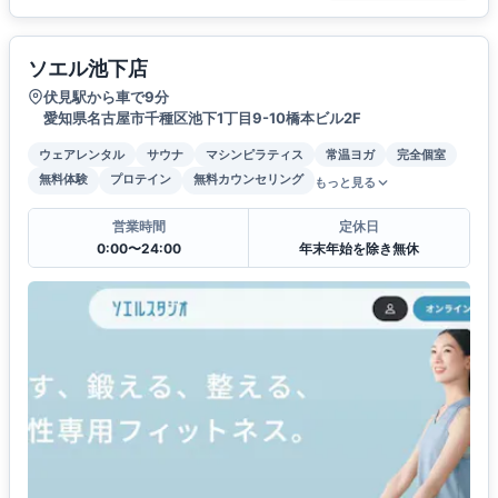
ソエル池下店
伏見駅から車で9分
愛知県名古屋市千種区池下1丁目9-10橋本ビル2F
ウェアレンタル
サウナ
マシンピラティス
常温ヨガ
完全個室
無料体験
プロテイン
無料カウンセリング
もっと見る
営業時間
定休日
0:00〜24:00
年末年始を除き無休