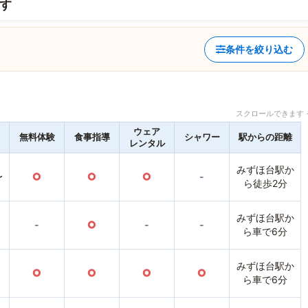
す
条件を絞り込む
スクロールできます 
ウェア
無料体験
食事指導
シャワー
駅からの距離
レンタル
みずほ台駅か
〜
○
○
○
-
ら徒歩2分
みずほ台駅か
-
○
-
-
ら車で6分
みずほ台駅か
○
○
○
○
ら車で6分