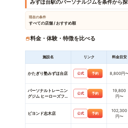
みずほ台駅のパーソナルジムを条件から探
現在の条件
すべての店舗 / おすすめ順
料金・体験・特徴を比べる
施設名
リンク
料金目安
かたぎり塾みずほ台店
8,800円
公式
予約
パーソナルトレーニン
19,800
公式
予約
グジム ヒーローズフィ
円〜
ットネス志木店
102,300
ビヨンド志木店
公式
予約
円〜