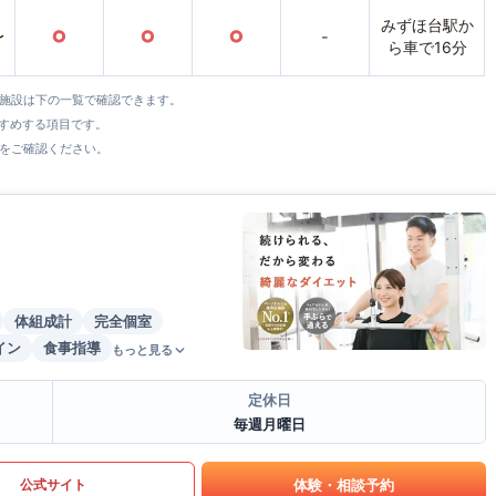
みずほ台駅か
〜
○
○
○
-
ら車で16分
全施設は下の一覧で確認できます。
すすめする項目です。
をご確認ください。
体組成計
完全個室
イン
食事指導
もっと見る
定休日
毎週月曜日
体験・相談予約
公式サイト