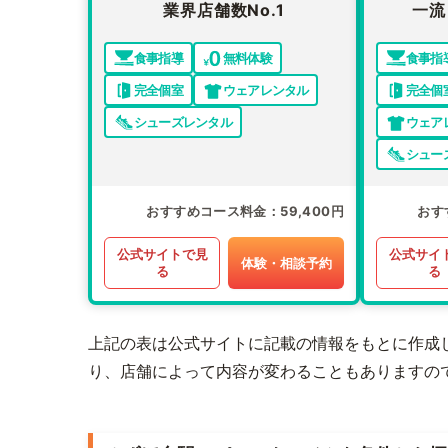
業界店舗数No.1
一流
食事指導
無料体験
食事指
完全個室
ウェアレンタル
完全個
シューズレンタル
ウェア
シュー
おすすめコース料金
59,400円
おす
公式サイトで見
公式サイ
体験・相談予約
る
る
上記の表は公式サイトに記載の情報をもとに作成
り、店舗によって内容が変わることもありますの