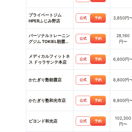
プライベートジム
3,850円
公式
予約
HPERふじみ野店
パーソナルトレーニン
28,160
公式
予約
グジム TOKIEL朝霞溝
円〜
沼店
メディカルフィットネ
6,600円
公式
予約
ス ドゥラサンテ本店
かたぎり塾朝霞店
8,800円
公式
予約
かたぎり塾和光市店
8,800円
公式
予約
102,300
ビヨンド和光店
公式
予約
円〜