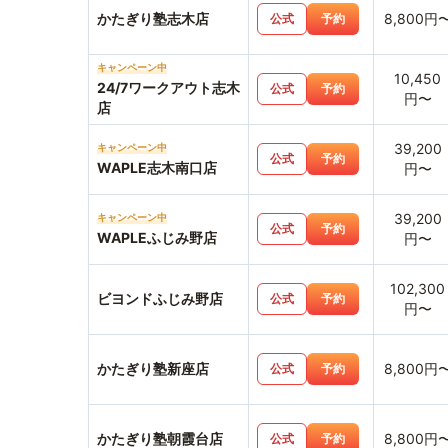
かたぎり塾志木店
8,800円
公式
予約
キャンペーン中
10,450
24/7ワークアウト志木
公式
予約
円〜
店
39,200
キャンペーン中
公式
予約
WAPLE志木南口店
円〜
39,200
キャンペーン中
公式
予約
WAPLEふじみ野店
円〜
102,300
ビヨンドふじみ野店
公式
予約
円〜
かたぎり塾新座店
8,800円
公式
予約
かたぎり塾朝霞台店
8,800円
公式
予約