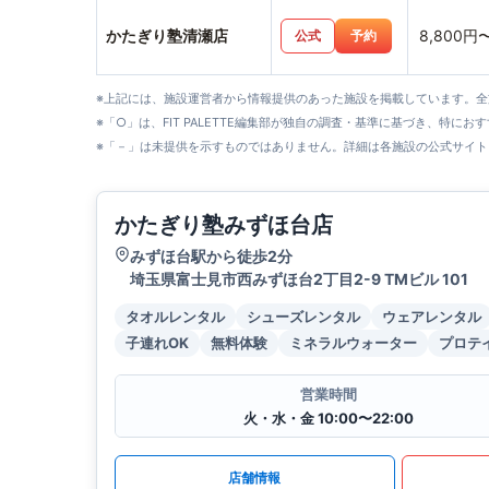
かたぎり塾清瀬店
8,800円
公式
予約
※上記には、施設運営者から情報提供のあった施設を掲載しています。
※「○」は、FIT PALETTE編集部が独自の調査・基準に基づき、特にお
※「－」は未提供を示すものではありません。詳細は各施設の公式サイト
かたぎり塾みずほ台店
みずほ台駅から徒歩2分
埼玉県富士見市西みずほ台2丁目2-9 TMビル 101
タオルレンタル
シューズレンタル
ウェアレンタル
子連れOK
無料体験
ミネラルウォーター
プロテ
営業時間
火・水・金 10:00〜22:00
店舗情報