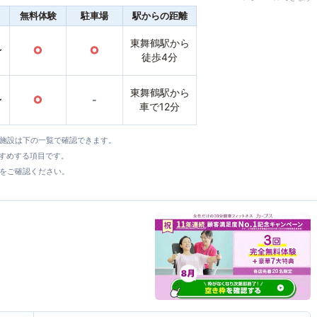
無料体験
駐車場
駅からの距離
東舞鶴駅から
〜
○
○
徒歩4分
東舞鶴駅から
〜
○
-
車で12分
全施設は下の一覧で確認できます。
すすめする項目です。
をご確認ください。