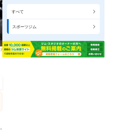
すべて
スポーツジム
7
。
→