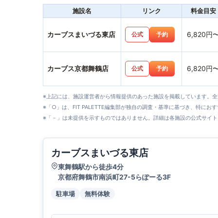
施設名
リンク
料金目安
カーブスまいづる東店
6,820円
公式
予約
カーブス京都舞鶴店
6,820円
公式
予約
※上記には、施設運営者から情報提供のあった施設を掲載しています。
※「○」は、FIT PALETTE編集部が独自の調査・基準に基づき、特にお
※「－」は未提供を示すものではありません。詳細は各施設の公式サイト
カーブスまいづる東店
東舞鶴駅から徒歩4分
京都府舞鶴市南浜町27-5らぽーる3F
駐車場
無料体験