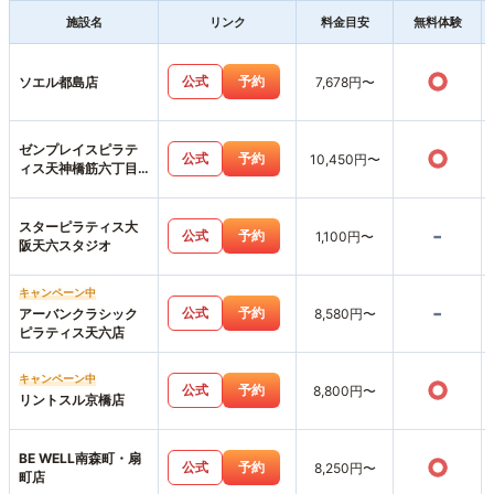
施設名
リンク
料金目安
無料体験
○
公式
予約
ソエル都島店
7,678円〜
ゼンプレイスピラテ
○
公式
予約
10,450円〜
ィス天神橋筋六丁目
スタジオ店
スターピラティス大
-
公式
予約
1,100円〜
阪天六スタジオ
キャンペーン中
-
公式
予約
アーバンクラシック
8,580円〜
ピラティス天六店
キャンペーン中
○
公式
予約
8,800円〜
リントスル京橋店
BE WELL南森町・扇
○
公式
予約
8,250円〜
町店