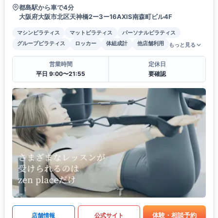
都島駅から車で4分
大阪府大阪市北区天神橋2ー3ー16AXIS南森町ビル4F
マシンピラティス
マットピラティス
パーソナルピラティス
グループピラティス
ロッカー
体組成計
他店舗利用
もっと見る
営業時間
定休日
平日 9:00〜21:55
要確認
体験・相談予約
店舗情報
公式サイト