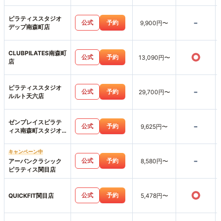
ピラティススタジオ
-
公式
予約
9,900円〜
デップ南森町店
CLUBPILATES南森町
○
公式
予約
13,090円〜
店
ピラティススタジオ
-
公式
予約
29,700円〜
ルルト天六店
ゼンプレイスピラテ
-
公式
予約
9,625円〜
ィス南森町スタジオ
店
キャンペーン中
-
公式
予約
アーバンクラシック
8,580円〜
ピラティス関目店
○
公式
予約
QUICKFIT関目店
5,478円〜