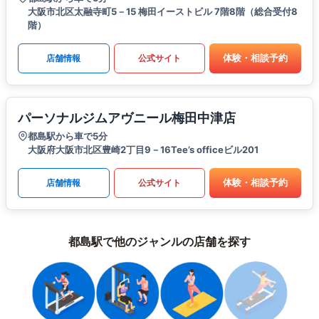
大阪市北区太融寺町5－15 梅田イーストビル 7階8階（総合受付8
階）
体験・相談予約
店舗情報
公式サイト
パーソナルジムアヴニール梅田中津店
都島駅から車で5分
大阪府大阪市北区豊崎2丁目9－16Tee’s officeビル201
体験・相談予約
店舗情報
公式サイト
都島駅で他のジャンルの店舗を探す