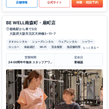
体験・相談予約
店舗情報
公式サイト
BE WELL南森町・扇町店
都島駅から車で3分
大阪府大阪市北区天神橋3−11−7
タオルレンタル
シューズレンタル
ウェアレンタル
シャワー
ロッカー
体組成計
Wi-Fi
完全個室
他店舗利用
もっと見る
営業時間
定休日
24:00間年中無休 スタッフアワー(11:00〜22:00)
要確認