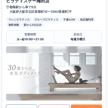
ピラティスケー梅田店
都島駅から車で5分
大阪府大阪市北区茶屋町10ー12NU茶屋町7F
マシンピラティス
グループピラティス
子連れOK
他店舗利用
無料体験
駅から5分以内
営業時間
定休日
火~金10:00〜21:30
毎週月曜日