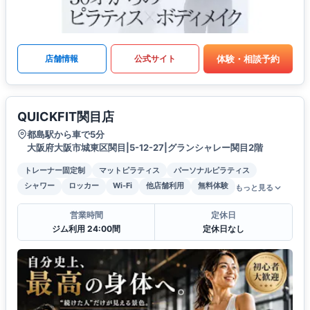
体験・相談予約
店舗情報
公式サイト
QUICKFIT関目店
都島駅から車で5分
大阪府大阪市城東区関目|5-12-27|グランシャレー関目2階
トレーナー固定制
マットピラティス
パーソナルピラティス
シャワー
ロッカー
Wi-Fi
他店舗利用
無料体験
もっと見る
営業時間
定休日
ジム利用 24:00間
定休日なし