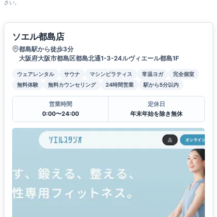
さい。
ソエル都島店
都島駅から徒歩3分
大阪府大阪市都島区都島北通1-3-24ルヴィエール都島1F
ウェアレンタル
サウナ
マシンピラティス
常温ヨガ
完全個室
無料体験
無料カウンセリング
24時間営業
駅から5分以内
営業時間
定休日
0:00〜24:00
年末年始を除き無休