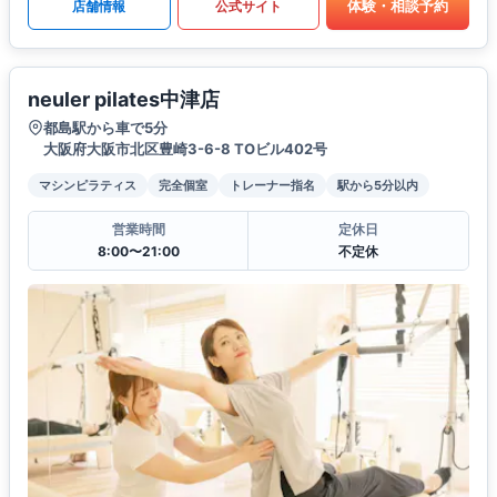
体験・相談予約
店舗情報
公式サイト
neuler pilates中津店
都島駅から車で5分
大阪府大阪市北区豊崎3-6-8 TOビル402号
マシンピラティス
完全個室
トレーナー指名
駅から5分以内
営業時間
定休日
8:00〜21:00
不定休