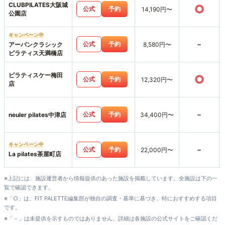
CLUBPILATES大阪城
○
公式
予約
14,190円〜
公園店
キャンペーン中
-
公式
予約
アーバンクラシック
8,580円〜
ピラティス天満橋店
ピラティスケー梅田
○
公式
予約
12,320円〜
店
-
公式
予約
neuler pilates中津店
34,400円〜
キャンペーン中
-
公式
予約
22,000円〜
La pilates茶屋町店
※上記には、施設運営者から情報提供のあった施設を掲載しています。全施設は下の一
覧で確認できます。
※「○」は、FIT PALETTE編集部が独自の調査・基準に基づき、特におすすめする項目
です。
※「－」は未提供を示すものではありません。詳細は各施設の公式サイトをご確認くだ