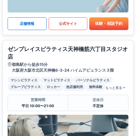
体験・相談予約
店舗情報
公式サイト
ゼンプレイスピラティス天神橋筋六丁目スタジオ
店
都島駅から徒歩15分
大阪府大阪市北区天神橋6‐3‐24 ハイムアピュランス３階
マシンピラティス
マットピラティス
パーソナルピラティス
グループピラティス
ロッカー
他店舗利用
無料体験
もっと見る
営業時間
定休日
平日 10:00〜21:00
不定休