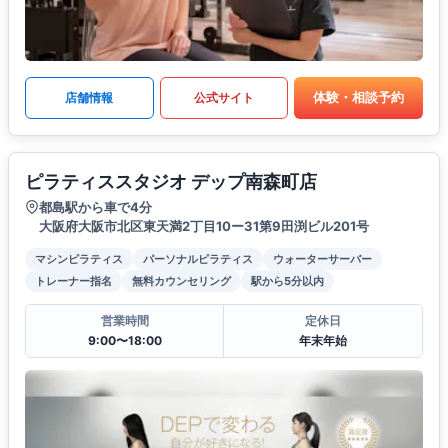
体験・相談予約
店舗情報
公式サイト
ピラティススタジオ デップ南森町店
都島駅から車で4分
大阪府大阪市北区東天満2丁目10ー31第9田渕ビル201号
マシンピラティス
パーソナルピラティス
ウォーターサーバー
トレーナー指名
無料カウンセリング
駅から5分以内
営業時間
定休日
9:00〜18:00
年末年始