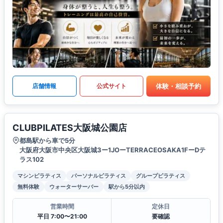
体験・相談予約
店舗情報
公式サイト
CLUBPILATES大阪城公園店
都島駅から車で5分
大阪府大阪市中央区大阪城3ー1JOーTERRACEOSAKA1FーDテ
ラス102
マシンピラティス
パーソナルピラティス
グループピラティス
無料体験
ウォーターサーバー
駅から5分以内
営業時間
定休日
平日 7:00〜21:00
要確認