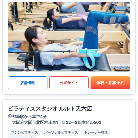
体験・相談予約
店舗情報
公式サイト
ピラティススタジオ ルルト天六店
都島駅から車で4分
大阪府大阪市北区本庄東1丁目22ー3四本ビル503
マシンピラティス
パーソナルピラティス
トレーナー指名