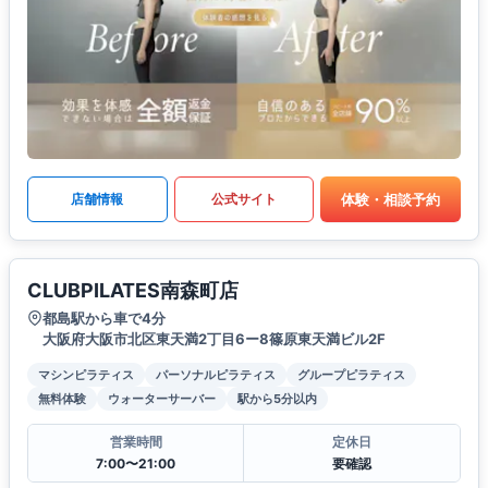
体験・相談予約
店舗情報
公式サイト
CLUBPILATES南森町店
都島駅から車で4分
大阪府大阪市北区東天満2丁目6ー8篠原東天満ビル2F
マシンピラティス
パーソナルピラティス
グループピラティス
無料体験
ウォーターサーバー
駅から5分以内
営業時間
定休日
7:00〜21:00
要確認