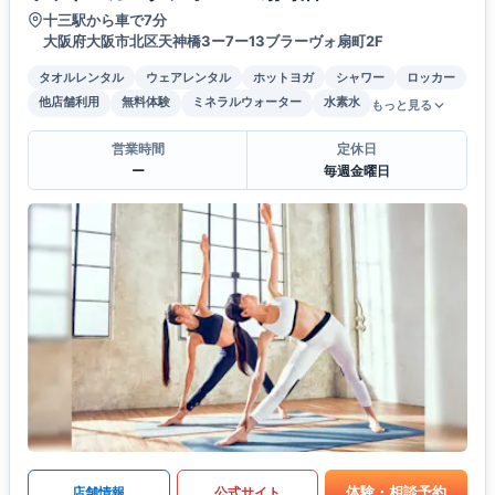
十三駅から車で7分
大阪府大阪市北区天神橋3ー7ー13ブラーヴォ扇町2F
タオルレンタル
ウェアレンタル
ホットヨガ
シャワー
ロッカー
他店舗利用
無料体験
ミネラルウォーター
水素水
もっと見る
営業時間
定休日
ー
毎週金曜日
体験・相談予約
店舗情報
公式サイト