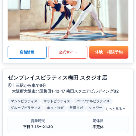
体験・相談予約
店舗情報
公式サイト
ゼンプレイスピラティス梅田 スタジオ店
十三駅から車で6分
大阪府大阪市北区梅田1-12-17 梅田スクエアビルディングB2
マシンピラティス
マットピラティス
パーソナルピラティス
グループピラティス
ホットヨガ
常温ヨガ
シャワー
もっと見る
営業時間
定休日
平日 7:15〜21:30
不定休