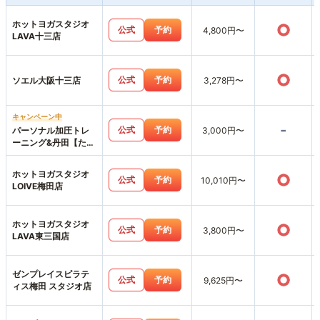
ホットヨガスタジオ
○
公式
予約
4,800円〜
LAVA十三店
○
公式
予約
ソエル大阪十三店
3,278円〜
キャンペーン中
-
公式
予約
パーソナル加圧トレ
3,000円〜
ーニング&丹田【たん
でん】波動整体スタ
ジオHearts227-ハー
ホットヨガスタジオ
○
ツニニナナ-
公式
予約
10,010円〜
LOIVE梅田店
ホットヨガスタジオ
○
公式
予約
3,800円〜
LAVA東三国店
ゼンプレイスピラテ
○
公式
予約
9,625円〜
ィス梅田 スタジオ店