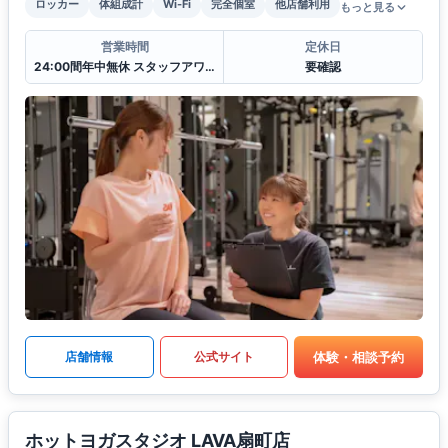
ロッカー
体組成計
Wi-Fi
完全個室
他店舗利用
もっと見る
営業時間
定休日
24:00間年中無休 スタッフアワー(11:00〜22:00)
要確認
体験・相談予約
店舗情報
公式サイト
ホットヨガスタジオ LAVA扇町店