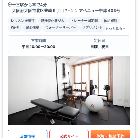
十三駅から車で4分
大阪府大阪市北区豊崎５丁目７-１１ アベニュー中津 403号
レッスン振替可
競技特化型ジム
トレーナー固定制
体組成計
Wi-Fi
完全個室
ウォーターサーバー
サプリメント
もっと見る
営業時間
定休日
平日 10:00〜20:00
日曜、祝日
体験・相談予約
店舗情報
公式サイト