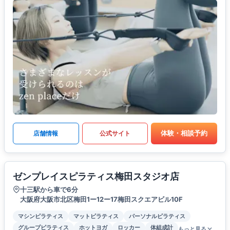
体験・相談予約
店舗情報
公式サイト
ゼンプレイスピラティス梅田スタジオ店
十三駅から車で6分
大阪府大阪市北区梅田1ー12ー17梅田スクエアビル10F
マシンピラティス
マットピラティス
パーソナルピラティス
グループピラティス
ホットヨガ
ロッカー
体組成計
もっと見る