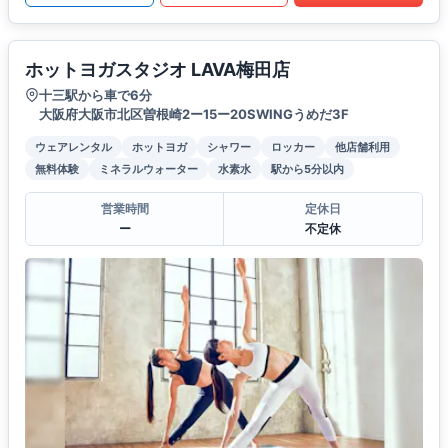
ホットヨガスタジオ LAVA梅田店
十三駅から車で6分
大阪府大阪市北区曽根崎2ー15ー20SWINGうめだ3F
ウェアレンタル
ホットヨガ
シャワー
ロッカー
他店舗利用
無料体験
ミネラルウォーター
水素水
駅から5分以内
営業時間
定休日
ー
不定休