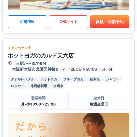
体験・相談予約
店舗情報
公式サイト
キャンペーン中
ホットヨガのカルド天六店
十三駅から車で6分
大阪府大阪市北区天神橋6ー7ー12EQUINIA106ー5F･6F
タオルレンタル
ホットヨガ
グループヨガ
駐車場
シャワー
ロッカー
他店舗利用
水素水
営業時間
定休日
月~木10:00〜23:00
毎週金曜日