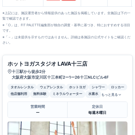
※上記には、施設運営者から情報提供のあった施設を掲載しています。全施設は下の一
覧で確認できます。
※「○」は、FIT PALETTE編集部が独自の調査・基準に基づき、特におすすめする項目
です。
※「－」は未提供を示すものではありません。詳細は各施設の公式サイトをご確認くだ
さい。
ホットヨガスタジオ LAVA十三店
十三駅から徒歩2分
大阪府大阪市淀川区十三本町2ー1ー26十三NLCビル4F
タオルレンタル
ウェアレンタル
ホットヨガ
シャワー
ロッカー
他店舗利用
無料体験
ミネラルウォーター
水素水
もっと見る
営業時間
定休日
ー
毎週木曜日