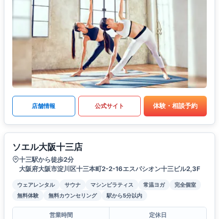
体験・相談予約
店舗情報
公式サイト
ソエル大阪十三店
十三駅から徒歩2分
大阪府大阪市淀川区十三本町2-2-16エスパシオン十三ビル2,3F
ウェアレンタル
サウナ
マシンピラティス
常温ヨガ
完全個室
無料体験
無料カウンセリング
駅から5分以内
営業時間
定休日