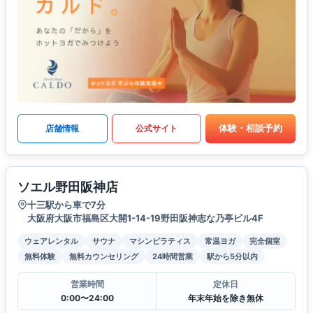
体験・相談予約
店舗情報
公式サイト
ソエル野田阪神店
十三駅から車で7分
大阪府大阪市福島区大開1-14-19野田阪神志な乃亭ビル4F
ウェアレンタル
サウナ
マシンピラティス
常温ヨガ
完全個室
無料体験
無料カウンセリング
24時間営業
駅から5分以内
営業時間
定休日
0:00〜24:00
年末年始を除き無休