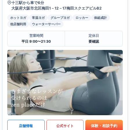
十三駅から車で6分
大阪府大阪市北区梅田1－12－17梅田スクエアビルB2
ホットヨガ
常温ヨガ
グループヨガ
ロッカー
体組成計
他店舗利用
ウォーターサーバー
営業時間
定休日
平日 9:00〜21:30
要確認
体験・相談予約
店舗情報
公式サイト