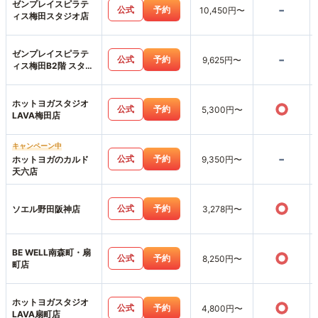
ゼンプレイスピラテ
-
公式
予約
10,450円〜
ィス梅田スタジオ店
ゼンプレイスピラテ
-
公式
予約
9,625円〜
ィス梅田B2階 スタジ
オ店
ホットヨガスタジオ
○
公式
予約
5,300円〜
LAVA梅田店
キャンペーン中
-
公式
予約
ホットヨガのカルド
9,350円〜
天六店
○
公式
予約
ソエル野田阪神店
3,278円〜
BE WELL南森町・扇
○
公式
予約
8,250円〜
町店
ホットヨガスタジオ
○
公式
予約
4,800円〜
LAVA扇町店