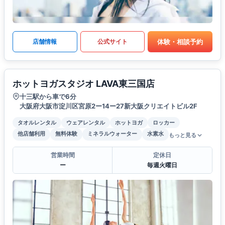
体験・相談予約
店舗情報
公式サイト
ホットヨガスタジオ LAVA東三国店
十三駅から車で6分
大阪府大阪市淀川区宮原2ー14ー27新大阪クリエイトビル2F
タオルレンタル
ウェアレンタル
ホットヨガ
ロッカー
他店舗利用
無料体験
ミネラルウォーター
水素水
もっと見る
営業時間
定休日
ー
毎週火曜日