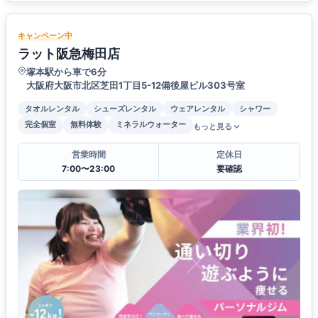
キャンペーン中
ラット阪急梅田店
塚本駅から車で6分
大阪府大阪市北区芝田1丁目5-12備後屋ビル303号室
タオルレンタル
シューズレンタル
ウェアレンタル
シャワー
完全個室
無料体験
ミネラルウォーター
もっと見る
営業時間
定休日
7:00〜23:00
要確認