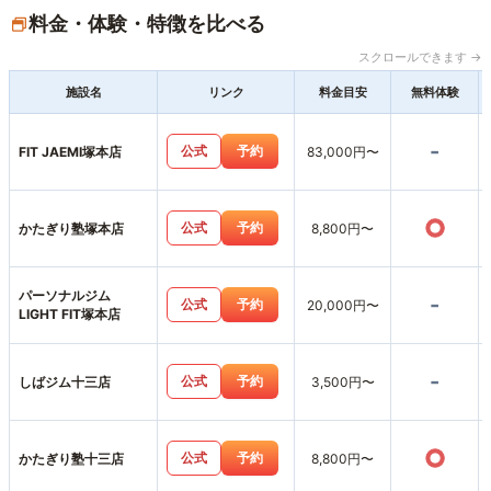
料金・体験・特徴を比べる
スクロールできます →
施設名
リンク
料金目安
無料体験
-
公式
予約
FIT JAEMI塚本店
83,000円〜
○
公式
予約
かたぎり塾塚本店
8,800円〜
パーソナルジム
-
公式
予約
20,000円〜
LIGHT FIT塚本店
-
公式
予約
しばジム十三店
3,500円〜
○
公式
予約
かたぎり塾十三店
8,800円〜