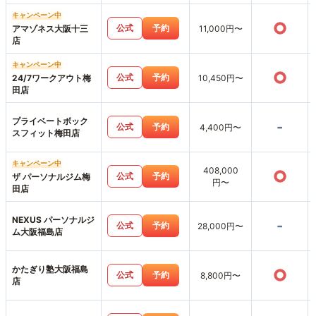
キャンペーン中
○
公式
予約
アマゾネス大阪十三
11,000円〜
店
キャンペーン中
○
公式
予約
24/7ワークアウト梅
10,450円〜
田店
プライベートボック
-
公式
予約
4,400円〜
スフィット梅田店
キャンペーン中
408,000
○
公式
予約
ザ パーソナルジム梅
円〜
田店
NEXUS パーソナルジ
-
公式
予約
28,000円〜
ム大阪福島店
かたぎり塾大阪福島
○
公式
予約
8,800円〜
店