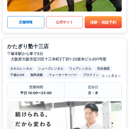
体験・相談予約
店舗情報
公式サイト
かたぎり塾十三店
塚本駅から車で3分
大阪府大阪市淀川区十三本町2丁目1-22坂本ビル201号室
タオルレンタル
シューズレンタル
ウェアレンタル
完全個室
子連れOK
無料体験
ウォーターサーバー
プロテイン
もっと見る
営業時間
定休日
平日 10:00〜22:00
月・木