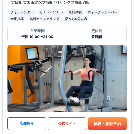
大阪府大阪市北区大深町1-1リンクス梅田7階
タオルレンタル
セミパーソナル
無料体験
ウォーターサーバー
食事指導
無料カウンセリング
駅から5分以内
営業時間
定休日
平日 10:00〜21:00
要確認
体験・相談予約
店舗情報
公式サイト