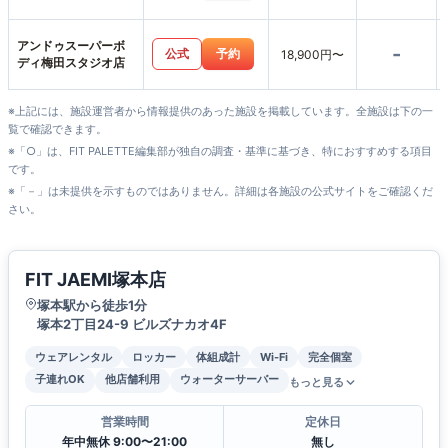
アンドゥスーパーボ
-
公式
予約
18,900円〜
ディ梅田スタジオ店
※上記には、施設運営者から情報提供のあった施設を掲載しています。全施設は下の一
覧で確認できます。
※「○」は、FIT PALETTE編集部が独自の調査・基準に基づき、特におすすめする項目
です。
※「－」は未提供を示すものではありません。詳細は各施設の公式サイトをご確認くだ
さい。
FIT JAEMI塚本店
塚本駅から徒歩1分
塚本2丁目24-9 ビルズナカオ4F
ウェアレンタル
ロッカー
体組成計
Wi-Fi
完全個室
子連れOK
他店舗利用
ウォーターサーバー
もっと見る
営業時間
定休日
年中無休 9:00〜21:00
無し