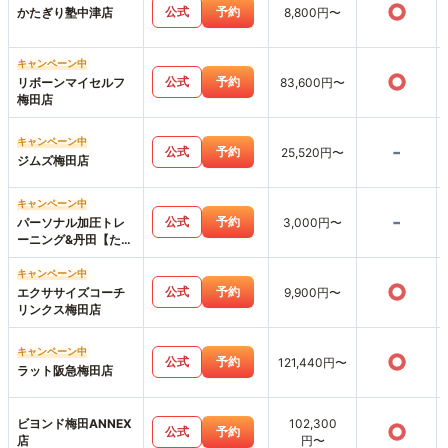
○
公式
予約
かたぎり塾中津店
8,800円〜
キャンペーン中
○
公式
予約
リボーンマイセルフ
83,600円〜
梅田店
キャンペーン中
-
公式
予約
25,520円〜
ジムズ梅田店
キャンペーン中
-
公式
予約
パーソナル加圧トレ
3,000円〜
ーニング&丹田【たん
でん】波動整体スタ
ジオHearts227-ハー
キャンペーン中
○
ツニニナナ-
公式
予約
エクササイズコーチ
9,900円〜
リンクス梅田店
キャンペーン中
○
公式
予約
121,440円〜
ラット阪急梅田店
ビヨンド梅田ANNEX
102,300
○
公式
予約
店
円〜