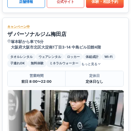
体験・相談予約
店舗情報
公式サイト
キャンペーン中
ザ パーソナルジム梅田店
塚本駅から車で5分
大阪府大阪市北区大淀南1丁目3-14 中島ビル旧館4階
タオルレンタル
ウェアレンタル
ロッカー
体組成計
Wi-Fi
子連れOK
無料体験
ミネラルウォーター
もっと見る
営業時間
定休日
前日 8:00〜22:00
定休日なし