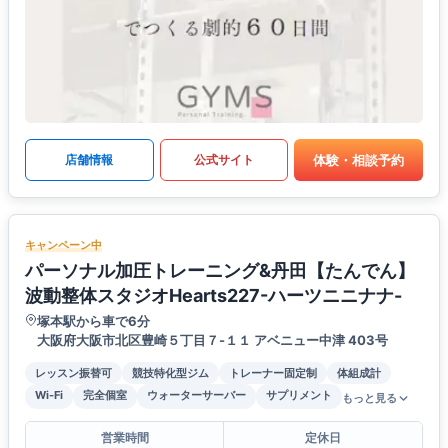
体験・相談予約
店舗情報
公式サイト
キャンペーン中
パーソナル加圧トレーニング&丹田【たんでん】
波動整体スタジオHearts227-ハーツニニナナ-
塚本駅から車で6分
大阪府大阪市北区豊崎５丁目７-１１ アベニュー中津 403号
レッスン振替可
競技特化型ジム
トレーナー固定制
体組成計
Wi-Fi
完全個室
ウォーターサーバー
サプリメント
もっと見る
営業時間
定休日