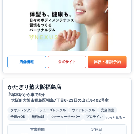
体験・相談予約
店舗情報
公式サイト
かたぎり塾大阪福島店
塚本駅から車で5分
大阪府大阪市福島区福島7丁目6-23日の出ビル402号室
タオルレンタル
シューズレンタル
ウェアレンタル
完全個室
子連れOK
無料体験
ウォーターサーバー
プロテイン
もっと見る
営業時間
定休日