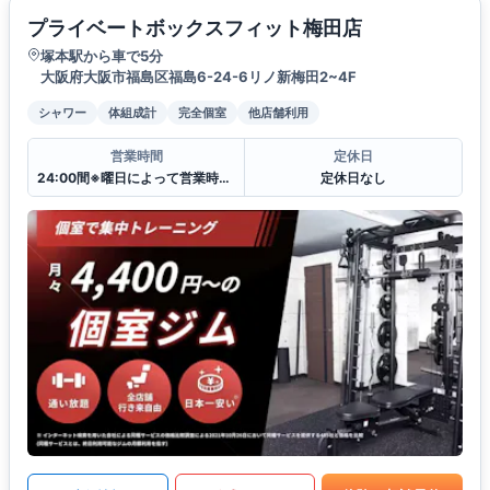
プライベートボックスフィット梅田店
塚本駅から車で5分
大阪府大阪市福島区福島6-24-6リノ新梅田2~4F
シャワー
体組成計
完全個室
他店舗利用
営業時間
定休日
24:00間※曜日によって営業時間が異なる場合がございます.
定休日なし