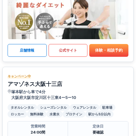
体験・相談予約
店舗情報
公式サイト
キャンペーン中
アマゾネス大阪十三店
塚本駅から車で4分
大阪府大阪市淀川区十三東4ー5ー10
タオルレンタル
シューズレンタル
ウェアレンタル
駐車場
ロッカー
無料体験
水素水
プロテイン
駅から5分以内
営業時間
定休日
24:00間
要確認