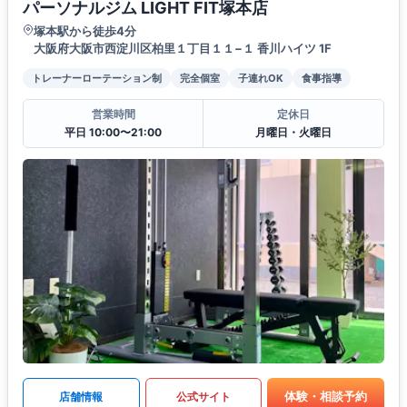
パーソナルジム LIGHT FIT塚本店
塚本駅から徒歩4分
大阪府大阪市西淀川区柏里１丁目１１−１ 香川ハイツ 1F
トレーナーローテーション制
完全個室
子連れOK
食事指導
営業時間
定休日
平日 10:00〜21:00
月曜日・火曜日
体験・相談予約
店舗情報
公式サイト