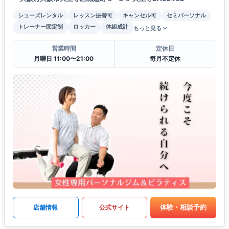
シューズレンタル
レッスン振替可
キャンセル可
セミパーソナル
トレーナー固定制
ロッカー
体組成計
もっと見る
営業時間
定休日
月曜日 11:00〜21:00
毎月不定休
体験・相談予約
店舗情報
公式サイト