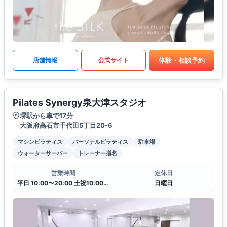
体験・相談予約
店舗情報
公式サイト
Pilates Synergy泉大津スタジオ
堺駅から車で17分
大阪府高石市千代田5丁目20-6
マシンピラティス
パーソナルピラティス
駐車場
ウォーターサーバー
トレーナー指名
営業時間
定休日
平日 10:00〜20:00 土祝10:00〜17:00
日曜日