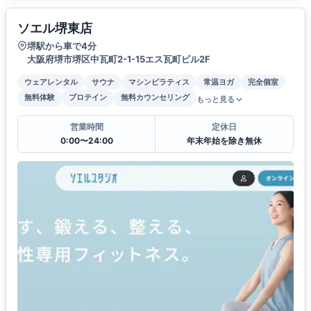
ソエル堺東店
堺駅から車で4分
大阪府堺市堺区中瓦町2-1-15エス瓦町ビル2F
ウェアレンタル
サウナ
マシンピラティス
常温ヨガ
完全個室
無料体験
プロテイン
無料カウンセリング
もっと見る
営業時間
定休日
0:00〜24:00
年末年始を除き無休