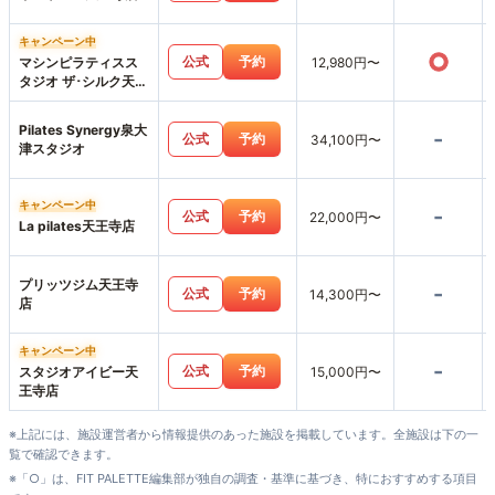
キャンペーン中
○
公式
予約
マシンピラティスス
12,980円〜
タジオ ザ･シルク天王
寺MIO店
Pilates Synergy泉大
-
公式
予約
34,100円〜
津スタジオ
キャンペーン中
-
公式
予約
22,000円〜
La pilates天王寺店
プリッツジム天王寺
-
公式
予約
14,300円〜
店
キャンペーン中
-
公式
予約
スタジオアイビー天
15,000円〜
王寺店
※上記には、施設運営者から情報提供のあった施設を掲載しています。全施設は下の一
覧で確認できます。
※「○」は、FIT PALETTE編集部が独自の調査・基準に基づき、特におすすめする項目