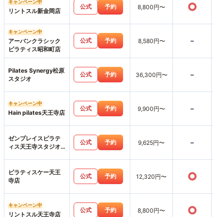
キャンペーン中
○
公式
予約
8,800円〜
リントスル新金岡店
キャンペーン中
-
公式
予約
アーバンクラシック
8,580円〜
ピラティス昭和町店
Pilates Synergy松原
-
公式
予約
36,300円〜
スタジオ
キャンペーン中
-
公式
予約
9,900円〜
Hain pilates天王寺店
ゼンプレイスピラテ
-
公式
予約
9,625円〜
ィス天王寺スタジオ
店
ピラティスケー天王
○
公式
予約
12,320円〜
寺店
キャンペーン中
○
公式
予約
8,800円〜
リントスル天王寺店