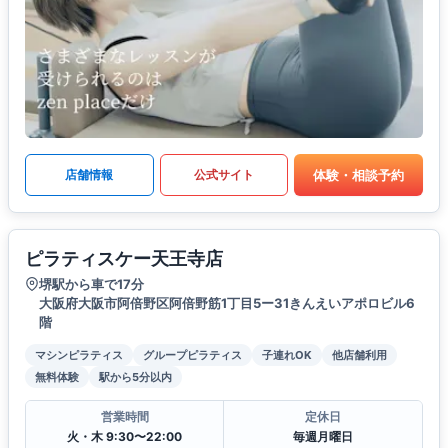
体験・相談予約
店舗情報
公式サイト
ピラティスケー天王寺店
堺駅から車で17分
大阪府大阪市阿倍野区阿倍野筋1丁目5ー31きんえいアポロビル6
階
マシンピラティス
グループピラティス
子連れOK
他店舗利用
無料体験
駅から5分以内
営業時間
定休日
火・木 9:30〜22:00
毎週月曜日