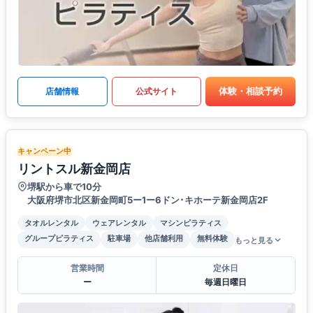
体験・相談予約
店舗情報
公式サイト
キャンペーン中
リントスル新金岡店
堺駅から車で10分
大阪府堺市北区新金岡町5ー1ー6ドン･キホーテ新金岡店2F
タオルレンタル
ウェアレンタル
マシンピラティス
グループピラティス
駐車場
他店舗利用
無料体験
もっと見る
営業時間
定休日
ー
毎週日曜日