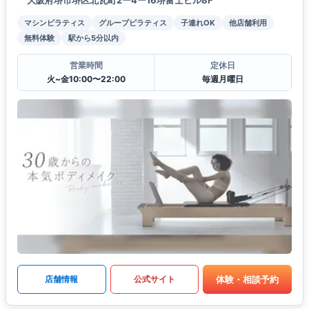
マシンピラティス
グループピラティス
子連れOK
他店舗利用
無料体験
駅から5分以内
営業時間
定休日
火~金10:00〜22:00
毎週月曜日
体験・相談予約
店舗情報
公式サイト