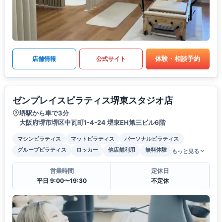
体験・相談予約
店舗情報
公式サイト
ゼンプレイスピラティス堺東スタジオ店
堺駅から車で3分
大阪府堺市堺区中瓦町1-4-24 堺東EH第三ビル6階
マシンピラティス
マットピラティス
パーソナルピラティス
グループピラティス
ロッカー
他店舗利用
無料体験
もっと見る
営業時間
定休日
平日 9:00〜19:30
不定休