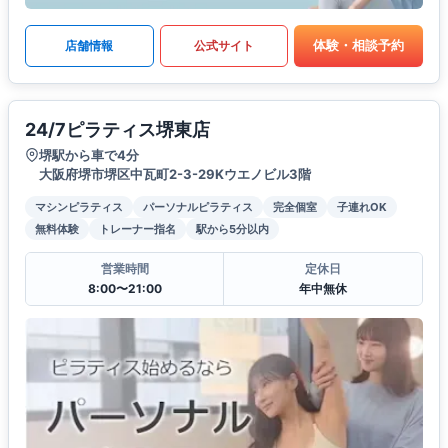
体験・相談予約
店舗情報
公式サイト
24/7ピラティス堺東店
堺駅から車で4分
大阪府堺市堺区中瓦町2-3-29Kウエノビル3階
マシンピラティス
パーソナルピラティス
完全個室
子連れOK
無料体験
トレーナー指名
駅から5分以内
営業時間
定休日
8:00〜21:00
年中無休