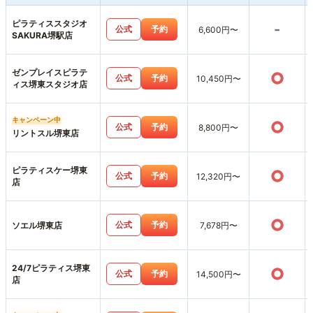
ピラティススタジオ
-
公式
予約
6,600円〜
SAKURA堺駅店
ゼンプレイスピラテ
○
公式
予約
10,450円〜
ィス堺東スタジオ店
キャンペーン中
○
公式
予約
8,800円〜
リントスル堺東店
ピラティスケー堺東
○
公式
予約
12,320円〜
店
○
公式
予約
ソエル堺東店
7,678円〜
24/7ピラティス堺東
○
公式
予約
14,500円〜
店