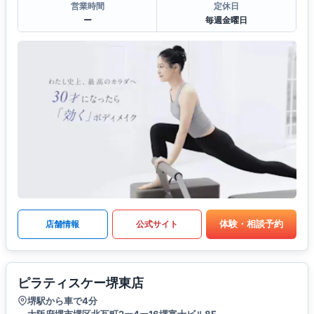
営業時間
定休日
ー
毎週金曜日
体験・相談予約
店舗情報
公式サイト
ピラティスケー堺東店
堺駅から車で4分
大阪府堺市堺区北瓦町2ー4ー16堺富士ビル8F