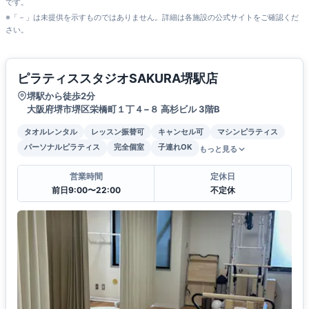
です。
※「－」は未提供を示すものではありません。詳細は各施設の公式サイトをご確認くだ
さい。
ピラティススタジオSAKURA堺駅店
堺駅から徒歩2分
大阪府堺市堺区栄橋町１丁４−８ 高杉ビル 3階B
タオルレンタル
レッスン振替可
キャンセル可
マシンピラティス
パーソナルピラティス
完全個室
子連れOK
もっと見る
営業時間
定休日
前日9:00〜22:00
不定休