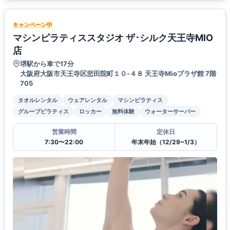
キャンペーン中
マシンピラティススタジオ ザ･シルク天王寺MIO
店
堺駅から車で17分
大阪府大阪市天王寺区悲田院町１０-４８ 天王寺Mioプラザ館 7階
705
タオルレンタル
ウェアレンタル
マシンピラティス
グループピラティス
ロッカー
無料体験
ウォーターサーバー
営業時間
定休日
7:30〜22:00
年末年始（12/29~1/3）