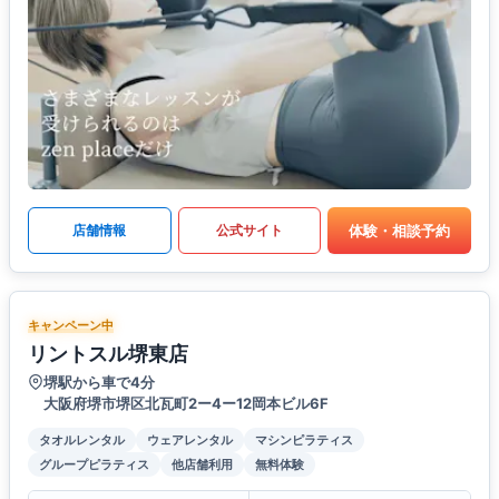
体験・相談予約
店舗情報
公式サイト
キャンペーン中
リントスル堺東店
堺駅から車で4分
大阪府堺市堺区北瓦町2ー4ー12岡本ビル6F
タオルレンタル
ウェアレンタル
マシンピラティス
グループピラティス
他店舗利用
無料体験