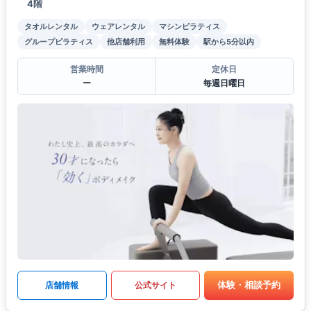
4階
タオルレンタル
ウェアレンタル
マシンピラティス
グループピラティス
他店舗利用
無料体験
駅から5分以内
営業時間
定休日
ー
毎週日曜日
体験・相談予約
店舗情報
公式サイト