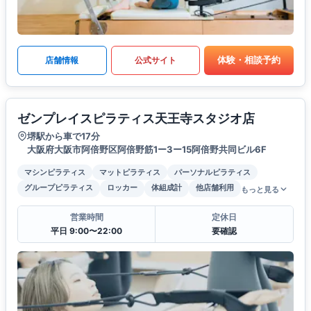
体験・相談予約
店舗情報
公式サイト
ゼンプレイスピラティス天王寺スタジオ店
堺駅から車で17分
大阪府大阪市阿倍野区阿倍野筋1ー3ー15阿倍野共同ビル6F
マシンピラティス
マットピラティス
パーソナルピラティス
グループピラティス
ロッカー
体組成計
他店舗利用
もっと見る
営業時間
定休日
平日 9:00〜22:00
要確認