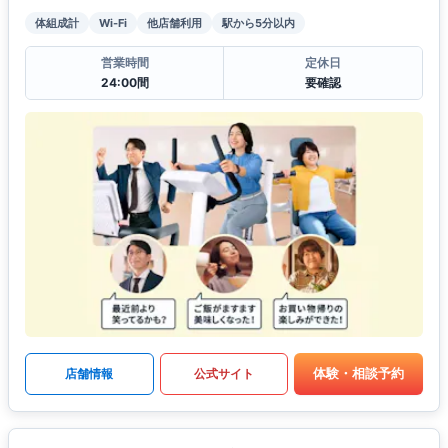
体組成計
Wi-Fi
他店舗利用
駅から5分以内
営業時間
定休日
24:00間
要確認
体験・相談予約
店舗情報
公式サイト