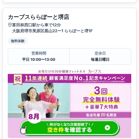
カーブスららぽーと堺店
富田林西口駅から車で12分
大阪府堺市美原区黒山22ー1 ららぽーと堺1F
無料体験
営業時間
定休日
平日 10:00〜13:00
毎週日曜日