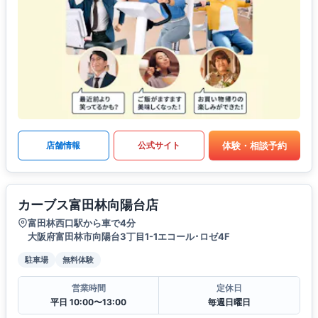
体験・相談予約
店舗情報
公式サイト
カーブス富田林向陽台店
富田林西口駅から車で4分
大阪府富田林市向陽台3丁目1-1エコール･ロゼ4F
駐車場
無料体験
営業時間
定休日
平日 10:00〜13:00
毎週日曜日