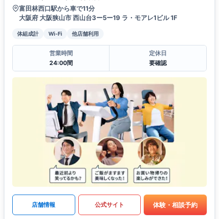
富田林西口駅から車で11分
大阪府 大阪狭山市 西山台3ー5ー19 ラ・モアレ1ビル 1F
体組成計
Wi-Fi
他店舗利用
営業時間
定休日
24:00間
要確認
体験・相談予約
店舗情報
公式サイト