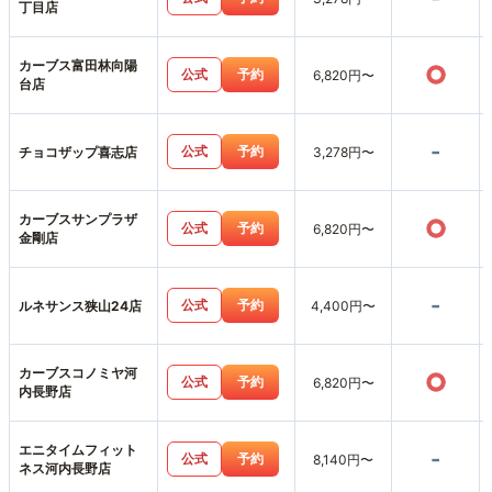
丁目店
カーブス富田林向陽
○
公式
予約
6,820円〜
台店
-
公式
予約
チョコザップ喜志店
3,278円〜
カーブスサンプラザ
○
公式
予約
6,820円〜
金剛店
-
公式
予約
ルネサンス狭山24店
4,400円〜
カーブスコノミヤ河
○
公式
予約
6,820円〜
内長野店
エニタイムフィット
-
公式
予約
8,140円〜
ネス河内長野店