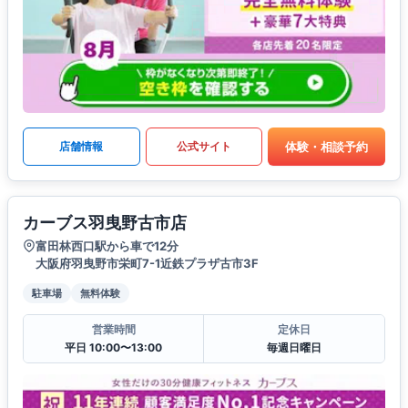
体験・相談予約
店舗情報
公式サイト
カーブス羽曳野古市店
富田林西口駅から車で12分
大阪府羽曳野市栄町7-1近鉄プラザ古市3F
駐車場
無料体験
営業時間
定休日
平日 10:00〜13:00
毎週日曜日