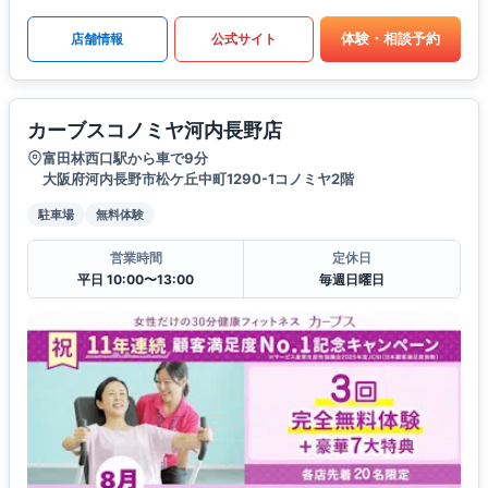
体験・相談予約
店舗情報
公式サイト
カーブスコノミヤ河内長野店
富田林西口駅から車で9分
大阪府河内長野市松ケ丘中町1290-1コノミヤ2階
駐車場
無料体験
営業時間
定休日
平日 10:00〜13:00
毎週日曜日