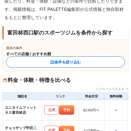
探したり、料金・体験・設備などの条件で比較したりできま
す。掲載情報は、FIT PALETTE編集部が公式情報と独自取材
をもとに整理しています。
富田林西口駅のスポーツジムを条件から探す
現在の条件
すべての店舗 / おすすめ順
条件を絞り込む
料金・体験・特徴を比べる
スクロールできます →
施設名
リンク
料金目安
無料体験
エニタイムフィット
-
公式
予約
8,140円〜
ネス富田林店
チョコザップ甲田二
-
公式
予約
3,278円〜