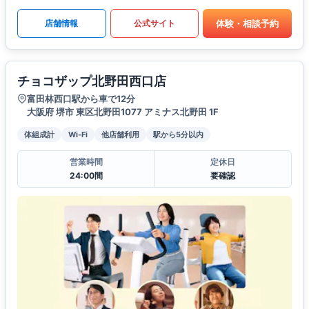
体験・相談予約
店舗情報
公式サイト
チョコザップ北野田西口店
富田林西口駅から車で12分
大阪府 堺市 東区北野田1077 アミナス北野田 1F
体組成計
Wi-Fi
他店舗利用
駅から5分以内
営業時間
定休日
24:00間
要確認