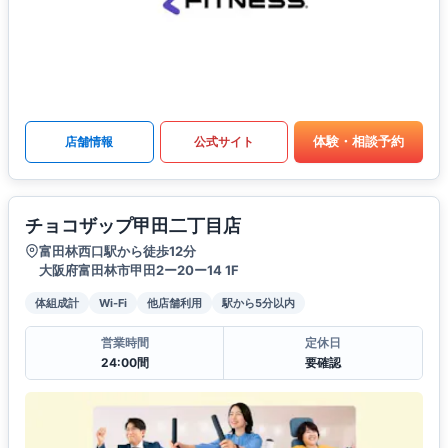
体験・相談予約
店舗情報
公式サイト
チョコザップ甲田二丁目店
富田林西口駅から徒歩12分
大阪府富田林市甲田2ー20ー14 1F
体組成計
Wi-Fi
他店舗利用
駅から5分以内
営業時間
定休日
24:00間
要確認