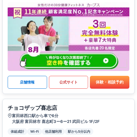
体験・相談予約
店舗情報
公式サイト
チョコザップ喜志店
富田林西口駅から車で6分
大阪府 富田林市 喜志町3ー6ー21 武田ビル 1F/2F
体組成計
Wi-Fi
他店舗利用
駅から5分以内