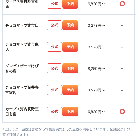
カーブス羽曳野古市
○
公式
予約
6,820円〜
店
-
公式
予約
チョコザップ古市店
3,278円〜
チョコザップ古市東
-
公式
予約
3,278円〜
店
グンゼスポーツはび
-
公式
予約
8,250円〜
きの店
チョコザップ藤井寺
-
公式
予約
3,278円〜
古室店
カーブス河内長野三
○
公式
予約
6,820円〜
日市店
※上記には、施設運営者から情報提供のあった施設を掲載しています。全施設は下の一
覧で確認できます。