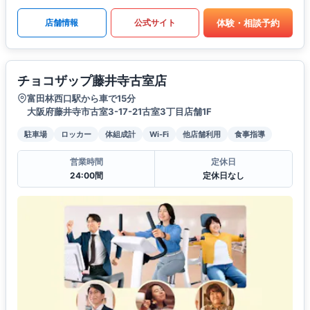
体験・相談予約
店舗情報
公式サイト
チョコザップ藤井寺古室店
富田林西口駅から車で15分
大阪府藤井寺市古室3-17-21古室3丁目店舗1F
駐車場
ロッカー
体組成計
Wi-Fi
他店舗利用
食事指導
営業時間
定休日
24:00間
定休日なし