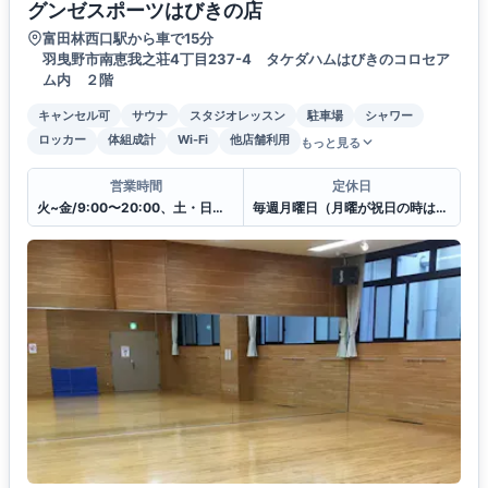
グンゼスポーツはびきの店
富田林西口駅から車で15分
羽曳野市南恵我之荘4丁目237-4 タケダハムはびきのコロセア
ム内 ２階
キャンセル可
サウナ
スタジオレッスン
駐車場
シャワー
ロッカー
体組成計
Wi-Fi
他店舗利用
もっと見る
営業時間
定休日
火~金/9:00〜20:00、土・日・祝日/9:00〜19:00
毎週月曜日（月曜が祝日の時は翌日）・年末年始・施設メンテナンス日 他