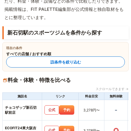
たり、料金・体験・設備などの条件で比較したりできます。
掲載情報は、FIT PALETTE編集部が公式情報と独自取材をも
とに整理しています。
新石切駅のスポーツジムを条件から探す
現在の条件
すべての店舗 / おすすめ順
条件を絞り込む
料金・体験・特徴を比べる
スクロールできます →
施設名
リンク
料金目安
無料体験
チョコザップ新石切
-
公式
予約
3,278円〜
駅前店
ECOFIT24東大阪吉
○
公式
予約
3,278円〜