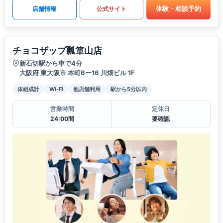
体験・相談予約
店舗情報
公式サイト
チョコザップ瓢箪山店
新石切駅から車で4分
大阪府 東大阪市 本町6ー16 川畑ビル 1F
体組成計
Wi-Fi
他店舗利用
駅から5分以内
営業時間
定休日
24:00間
要確認