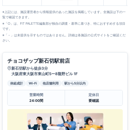
※上記には、施設運営者から情報提供のあった施設を掲載しています。全施設は下の一
覧で確認できます。
※「○」は、FIT PALETTE編集部が独自の調査・基準に基づき、特におすすめする項目
です。
※「－」は未提供を示すものではありません。詳細は各施設の公式サイトをご確認くだ
さい。
チョコザップ新石切駅前店
新石切駅から徒歩3分
大阪府東大阪市東山町5ー8龍野ビル 1F
体組成計
Wi-Fi
他店舗利用
駅から5分以内
営業時間
定休日
24:00間
要確認