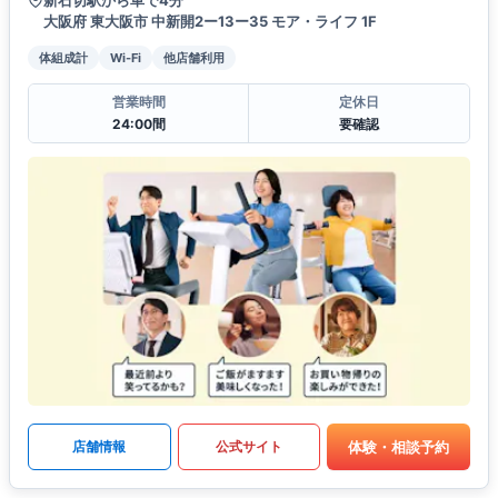
大阪府 東大阪市 中新開2ー13ー35 モア・ライフ 1F
体組成計
Wi-Fi
他店舗利用
営業時間
定休日
24:00間
要確認
体験・相談予約
店舗情報
公式サイト