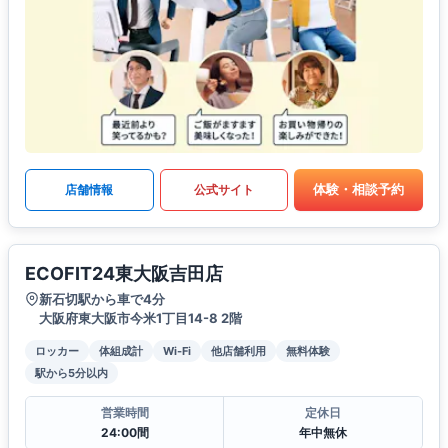
体験・相談予約
店舗情報
公式サイト
ECOFIT24東大阪吉田店
新石切駅から車で4分
大阪府東大阪市今米1丁目14-8 2階
ロッカー
体組成計
Wi-Fi
他店舗利用
無料体験
駅から5分以内
営業時間
定休日
24:00間
年中無休