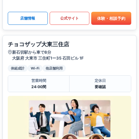
体験・相談予約
店舗情報
公式サイト
チョコザップ大東三住店
新石切駅から車で8分
大阪府 大東市 三住町1ー35 石田ビル 1F
体組成計
Wi-Fi
他店舗利用
営業時間
定休日
24:00間
要確認