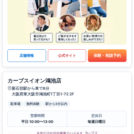
体験・相談予約
店舗情報
公式サイト
カーブスイオン鴻池店
新石切駅から車で8分
大阪府東大阪市鴻池町1丁目1-72 2F
駐車場
無料体験
駅から5分以内
営業時間
定休日
平日 10:00〜13:00
毎週日曜日