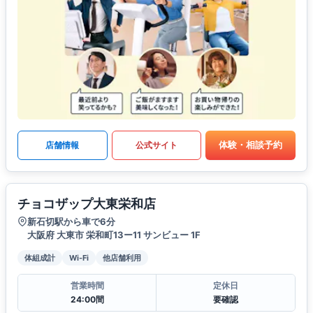
体験・相談予約
店舗情報
公式サイト
チョコザップ大東栄和店
新石切駅から車で6分
大阪府 大東市 栄和町13ー11 サンビュー 1F
体組成計
Wi-Fi
他店舗利用
営業時間
定休日
24:00間
要確認