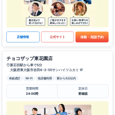
体験・相談予約
店舗情報
公式サイト
チョコザップ東花園店
新石切駅から車で5分
大阪府東大阪市吉田6ｰ2ｰ55サンハイツユカミ 1F
体組成計
Wi-Fi
他店舗利用
駅から5分以内
営業時間
定休日
24:00間
要確認