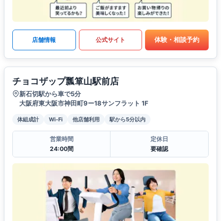
体験・相談予約
店舗情報
公式サイト
チョコザップ瓢箪山駅前店
新石切駅から車で5分
大阪府東大阪市神田町9ー18サンフラット 1F
体組成計
Wi-Fi
他店舗利用
駅から5分以内
営業時間
定休日
24:00間
要確認