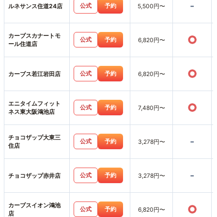
-
公式
予約
ルネサンス住道24店
5,500円〜
カーブスカナートモ
○
公式
予約
6,820円〜
ール住道店
○
公式
予約
カーブス若江岩田店
6,820円〜
エニタイムフィット
○
公式
予約
7,480円〜
ネス東大阪鴻池店
チョコザップ大東三
-
公式
予約
3,278円〜
住店
-
公式
予約
チョコザップ赤井店
3,278円〜
カーブスイオン鴻池
○
公式
予約
6,820円〜
店