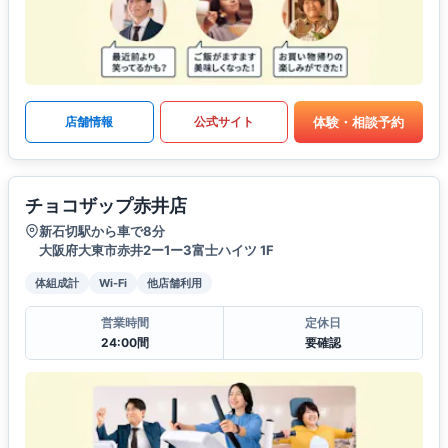
体験・相談予約
店舗情報
公式サイト
チョコザップ赤井店
新石切駅から車で8分
大阪府大東市赤井2ー1ー3富士ハイツ 1F
体組成計
Wi-Fi
他店舗利用
営業時間
定休日
24:00間
要確認