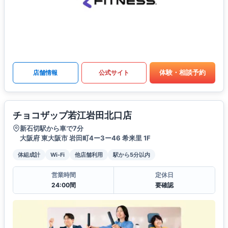
体験・相談予約
店舗情報
公式サイト
チョコザップ若江岩田北口店
新石切駅から車で7分
大阪府 東大阪市 岩田町4ー3ー46 希来里 1F
体組成計
Wi-Fi
他店舗利用
駅から5分以内
営業時間
定休日
24:00間
要確認