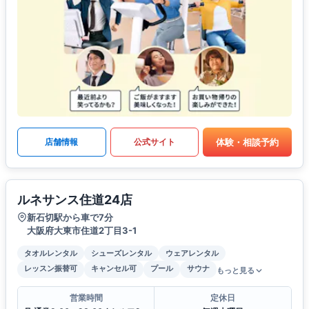
体験・相談予約
店舗情報
公式サイト
ルネサンス住道24店
新石切駅から車で7分
大阪府大東市住道2丁目3-1
タオルレンタル
シューズレンタル
ウェアレンタル
レッスン振替可
キャンセル可
プール
サウナ
もっと見る
営業時間
定休日