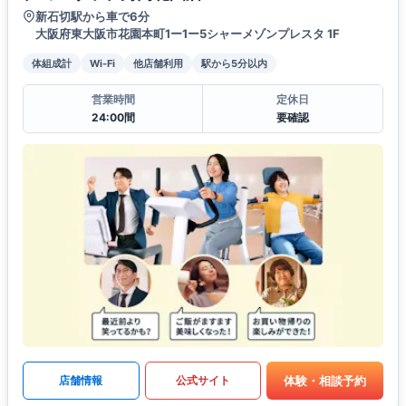
新石切駅から車で6分
大阪府東大阪市花園本町1ー1ー5シャーメゾンプレスタ 1F
体組成計
Wi-Fi
他店舗利用
駅から5分以内
営業時間
定休日
24:00間
要確認
体験・相談予約
店舗情報
公式サイト