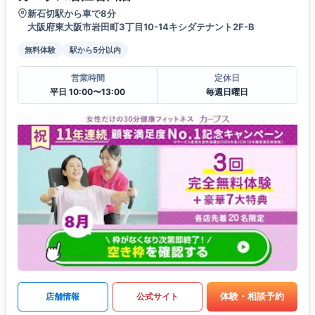
新石切駅から車で8分
大阪府東大阪市岩田町3丁目10-14キシダテナント2F-B
無料体験
駅から5分以内
営業時間
定休日
平日 10:00〜13:00
毎週日曜日
体験・相談予約
店舗情報
公式サイト