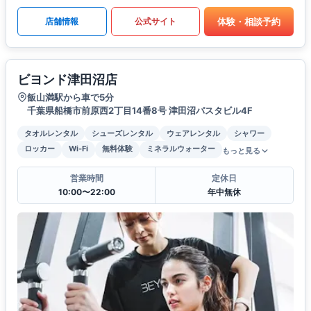
体験・相談予約
店舗情報
公式サイト
ビヨンド津田沼店
飯山満駅から車で5分
千葉県船橋市前原西2丁目14番8号 津田沼パスタビル4F
タオルレンタル
シューズレンタル
ウェアレンタル
シャワー
ロッカー
Wi-Fi
無料体験
ミネラルウォーター
もっと見る
営業時間
定休日
10:00〜22:00
年中無休