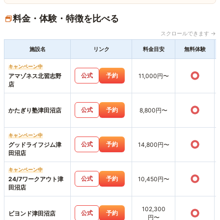
料金・体験・特徴を比べる
スクロールできます →
施設名
リンク
料金目安
無料体験
キャンペーン中
○
公式
予約
アマゾネス北習志野
11,000円〜
店
○
公式
予約
かたぎり塾津田沼店
8,800円〜
キャンペーン中
○
公式
予約
グッドライフジム津
14,800円〜
田沼店
キャンペーン中
○
公式
予約
24/7ワークアウト津
10,450円〜
田沼店
102,300
○
公式
予約
ビヨンド津田沼店
円〜