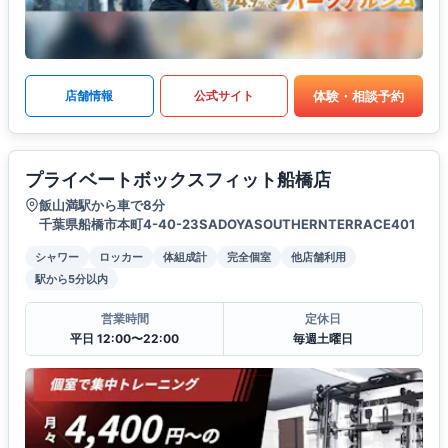
体験・相談予約
店舗情報
公式サイト
プライベートボックスフィット船橋店
飯山満駅から車で8分
千葉県船橋市本町4-40-23SADOYASOUTHERNTERRACE401
シャワー
ロッカー
体組成計
完全個室
他店舗利用
駅から5分以内
営業時間
定休日
平日 12:00〜22:00
毎週土曜日