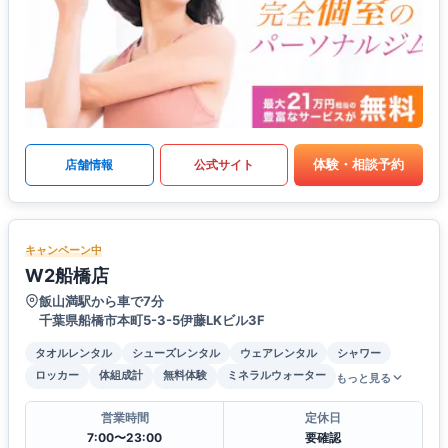
体験・相談予約
店舗情報
公式サイト
キャンペーン中
W2船橋店
飯山満駅から車で7分
千葉県船橋市本町5-3-5伊藤LKビル3F
タオルレンタル
シューズレンタル
ウェアレンタル
シャワー
ロッカー
体組成計
無料体験
ミネラルウォーター
もっと見る
営業時間
定休日
7:00〜23:00
要確認