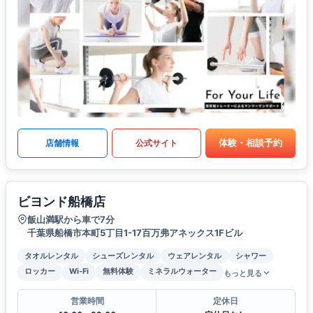
体験・相談予約
店舗情報
公式サイト
ビヨンド船橋店
飯山満駅から車で7分
千葉県船橋市本町5丁目1-17百万弗アネックス1Fビル
タオルレンタル
シューズレンタル
ウェアレンタル
シャワー
ロッカー
Wi-Fi
無料体験
ミネラルウォーター
もっと見る
営業時間
定休日