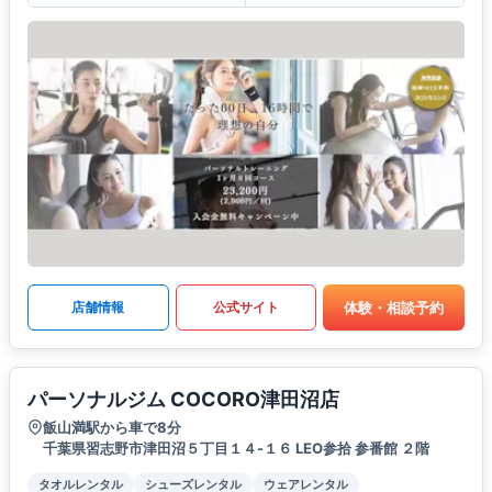
体験・相談予約
店舗情報
公式サイト
パーソナルジム COCORO津田沼店
飯山満駅から車で8分
千葉県習志野市津田沼５丁目１４-１６ LEO参拾 参番館 ２階
タオルレンタル
シューズレンタル
ウェアレンタル