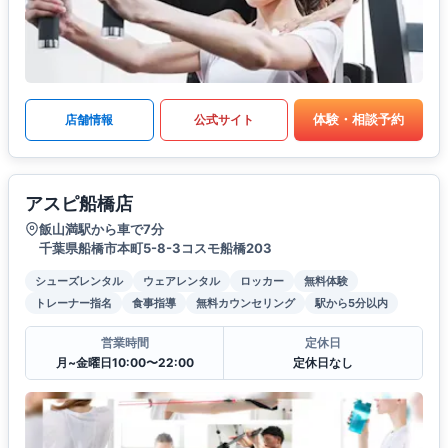
体験・相談予約
店舗情報
公式サイト
アスピ船橋店
飯山満駅から車で7分
千葉県船橋市本町5-8-3コスモ船橋203
シューズレンタル
ウェアレンタル
ロッカー
無料体験
トレーナー指名
食事指導
無料カウンセリング
駅から5分以内
営業時間
定休日
月~金曜日10:00〜22:00
定休日なし