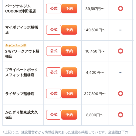
パーソナルジム
○
公式
予約
39,597円〜
COCORO津田沼店
マイボディラボ船橋
-
公式
予約
149,600円〜
店
キャンペーン中
○
公式
予約
24/7ワークアウト船
10,450円〜
橋店
プライベートボック
-
公式
予約
4,400円〜
スフィット船橋店
○
公式
予約
ライザップ船橋店
327,800円〜
かたぎり塾京成大久
○
公式
予約
8,800円〜
保店
※上記には、施設運営者から情報提供のあった施設を掲載しています。全施設は下の一