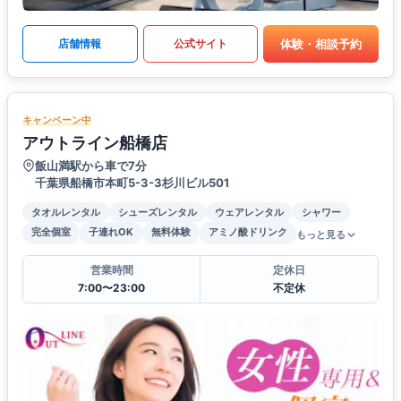
体験・相談予約
店舗情報
公式サイト
キャンペーン中
アウトライン船橋店
飯山満駅から車で7分
千葉県船橋市本町5-3-3杉川ビル501
タオルレンタル
シューズレンタル
ウェアレンタル
シャワー
完全個室
子連れOK
無料体験
アミノ酸ドリンク
もっと見る
営業時間
定休日
7:00〜23:00
不定休