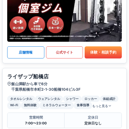
体験・相談予約
店舗情報
公式サイト
ライザップ船橋店
飯山満駅から車で8分
千葉県船橋市本町2-1-30船橋104ビル3F
タオルレンタル
ウェアレンタル
シャワー
ロッカー
体組成計
Wi-Fi
無料体験
ミネラルウォーター
食事指導
もっと見る
営業時間
定休日
7:00〜23:00
定休日なし