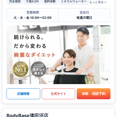
完全個室
子連れOK
無料体験
ミネラルウォーター
もっと見る
営業時間
定休日
火・水・金 10:00〜22:00
毎週月曜日
体験・相談予約
店舗情報
公式サイト
BodyBase津田沼店