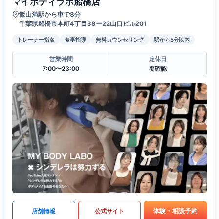
マイボディラボ船橋店
飯山満駅から車で8分
千葉県船橋市本町4丁目38ー22山口ビル201
トレーナー指名
食事指導
無料カウンセリング
駅から5分以内
営業時間
定休日
7:00〜23:00
要確認
体験・相談予約
店舗情報
公式サイト