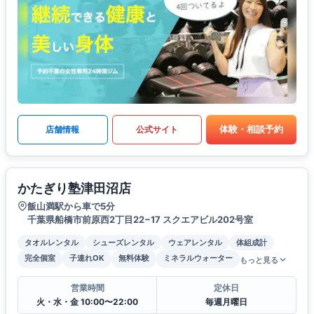
体験・相談予約
店舗情報
公式サイト
かたぎり塾津田沼店
飯山満駅から車で5分
千葉県船橋市前原西2丁目22−17 スクエアビル202号室
タオルレンタル
シューズレンタル
ウェアレンタル
体組成計
完全個室
子連れOK
無料体験
ミネラルウォーター
もっと見る
営業時間
定休日
火・水・金 10:00〜22:00
毎週月曜日