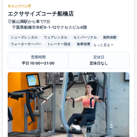
キャンペーン中
エクササイズコーチ船橋店
飯山満駅から車で7分
千葉県船橋市本町6-1‐12サクセスビル4階
シューズレンタル
ウェアレンタル
セミパーソナル
無料体験
ウォーターサーバー
トレーナー指名
食事指導
もっと見る
営業時間
定休日
平日 10:00〜21:00
定休日なし