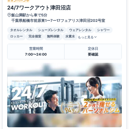
キャンペーン中
24/7ワークアウト津田沼店
飯山満駅から車で5分
千葉県船橋市前原東1ー7ー17フェアリス津田沼202号室
タオルレンタル
シューズレンタル
ウェアレンタル
シャワー
ロッカー
完全個室
無料体験
水素水
もっと見る
営業時間
定休日
7:00〜24:00
要確認