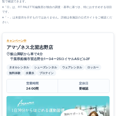
覧で確認できます。
※「○」は、FIT PALETTE編集部が独自の調査・基準に基づき、特におすすめする項目
です。
※「－」は未提供を示すものではありません。詳細は各施設の公式サイトをご確認くだ
さい。
キャンペーン中
アマゾネス北習志野店
飯山満駅から車で4分
千葉県船橋市習志野台1ー34ー25ロイヤルASビル2F
タオルレンタル
シューズレンタル
ウェアレンタル
ロッカー
無料体験
水素水
プロテイン
営業時間
定休日
24:00間
要確認