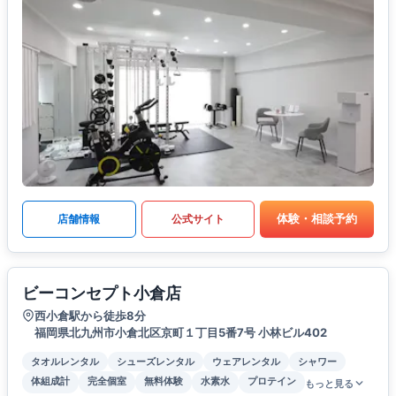
体験・相談予約
店舗情報
公式サイト
ビーコンセプト小倉店
西小倉駅から徒歩8分
福岡県北九州市小倉北区京町１丁目5番7号 小林ビル402
タオルレンタル
シューズレンタル
ウェアレンタル
シャワー
体組成計
完全個室
無料体験
水素水
プロテイン
もっと見る