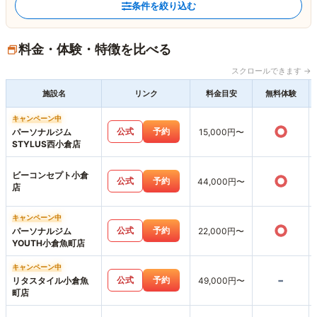
条件を絞り込む
料金・体験・特徴を比べる
スクロールできます →
施設名
リンク
料金目安
無料体験
キャンペーン中
○
公式
予約
パーソナルジム
15,000円〜
STYLUS西小倉店
ビーコンセプト小倉
○
公式
予約
44,000円〜
店
キャンペーン中
○
公式
予約
パーソナルジム
22,000円〜
YOUTH小倉魚町店
キャンペーン中
-
公式
予約
リタスタイル小倉魚
49,000円〜
町店