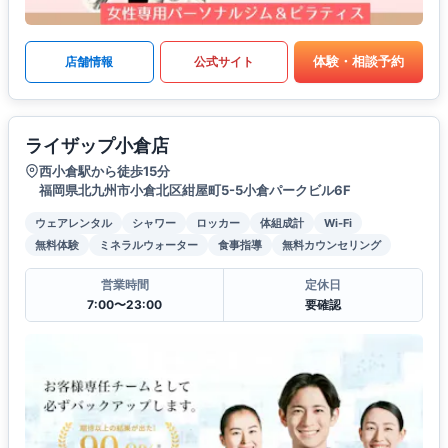
体験・相談予約
店舗情報
公式サイト
ライザップ小倉店
西小倉駅から徒歩15分
福岡県北九州市小倉北区紺屋町5-5小倉パークビル6F
ウェアレンタル
シャワー
ロッカー
体組成計
Wi-Fi
無料体験
ミネラルウォーター
食事指導
無料カウンセリング
営業時間
定休日
7:00〜23:00
要確認