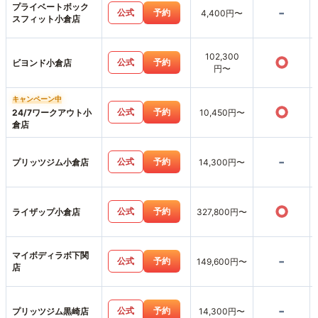
プライベートボック
-
公式
予約
4,400円〜
スフィット小倉店
102,300
○
公式
予約
ビヨンド小倉店
円〜
キャンペーン中
○
公式
予約
24/7ワークアウト小
10,450円〜
倉店
-
公式
予約
プリッツジム小倉店
14,300円〜
○
公式
予約
ライザップ小倉店
327,800円〜
マイボディラボ下関
-
公式
予約
149,600円〜
店
-
公式
予約
プリッツジム黒崎店
14,300円〜