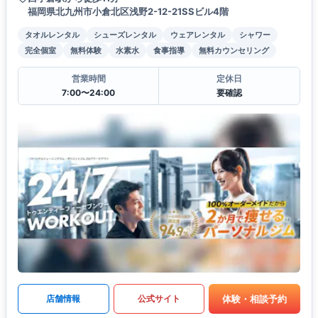
福岡県北九州市小倉北区浅野2-12-21SSビル4階
タオルレンタル
シューズレンタル
ウェアレンタル
シャワー
完全個室
無料体験
水素水
食事指導
無料カウンセリング
営業時間
定休日
7:00〜24:00
要確認
体験・相談予約
店舗情報
公式サイト