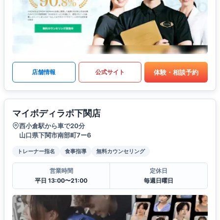
体験・相談予約
店舗情報
公式サイト
マイボディラボ下関店
西小倉駅から車で20分
山口県下関市南部町7ー6
トレーナー指名
食事指導
無料カウンセリング
営業時間
定休日
平日 13:00〜21:00
毎週日曜日