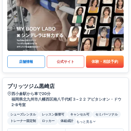
体験・相談予約
店舗情報
公式サイト
プリッツジム黒崎店
西小倉駅から車で20分
福岡県北九州市八幡西区南八千代町３−２２ アビタシオン・ドウ
2-B号室
シューズレンタル
レッスン振替可
キャンセル可
セミパーソナル
トレーナー固定制
ロッカー
体組成計
もっと見る