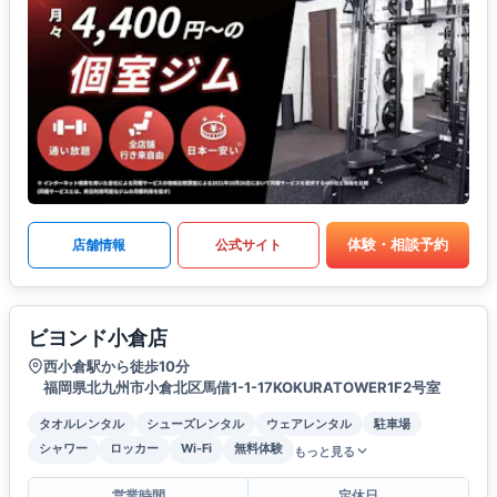
体験・相談予約
店舗情報
公式サイト
ビヨンド小倉店
西小倉駅から徒歩10分
福岡県北九州市小倉北区馬借1-1-17KOKURATOWER1F2号室
タオルレンタル
シューズレンタル
ウェアレンタル
駐車場
シャワー
ロッカー
Wi-Fi
無料体験
もっと見る
営業時間
定休日