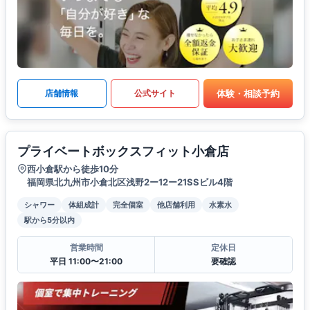
体験・相談予約
店舗情報
公式サイト
プライベートボックスフィット小倉店
西小倉駅から徒歩10分
福岡県北九州市小倉北区浅野2ー12ー21SSビル4階
シャワー
体組成計
完全個室
他店舗利用
水素水
駅から5分以内
営業時間
定休日
平日 11:00〜21:00
要確認