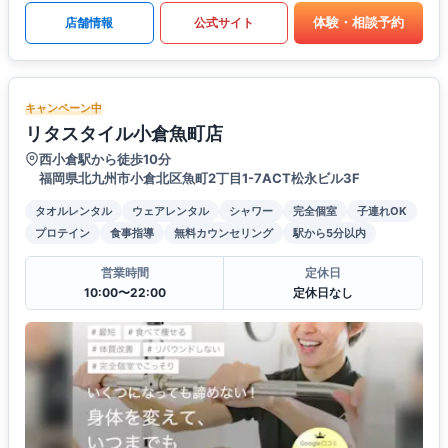
体験・相談予約
店舗情報
公式サイト
キャンペーン中
リタスタイル小倉魚町店
西小倉駅から徒歩10分
福岡県北九州市小倉北区魚町2丁目1-7ACT松永ビル3F
タオルレンタル
ウェアレンタル
シャワー
完全個室
子連れOK
プロテイン
食事指導
無料カウンセリング
駅から5分以内
営業時間
定休日
10:00〜22:00
定休日なし