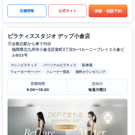
体験・相談予約
店舗情報
公式サイト
ピラティススタジオ デップ小倉店
企救丘駅から車で15分
福岡県北九州市小倉北区室町2丁目5ー1カーニープレイス小倉ビ
ル603号
マシンピラティス
パーソナルピラティス
駐車場
ウォーターサーバー
トレーナー指名
無料カウンセリング
営業時間
定休日
9:00〜18:00
毎週月曜日