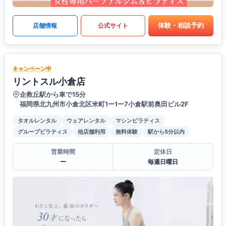
体験・相談予約
店舗情報
公式サイト
キャンペーン中
リントスル小倉店
企救丘駅から車で15分
福岡県北九州市小倉北区米町1ー1ー7小倉駅前奥田ビル2F
タオルレンタル
ウェアレンタル
マシンピラティス
グループピラティス
他店舗利用
無料体験
駅から5分以内
営業時間
定休日
ー
毎週日曜日