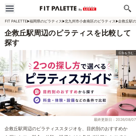
FIT PALETTE
福岡県のピラティス
北九州市小倉南区のピラティス
企救丘駅
企救丘駅周辺のピラティスを比較して
探す
最終更新日：2026/08/07
企救丘駅周辺のピラティススタジオを、目的別のおすすめか