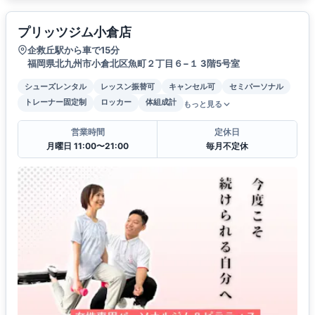
プリッツジム小倉店
企救丘駅から車で15分
福岡県北九州市小倉北区魚町２丁目６−１ 3階5号室
シューズレンタル
レッスン振替可
キャンセル可
セミパーソナル
トレーナー固定制
ロッカー
体組成計
もっと見る
営業時間
定休日
月曜日 11:00〜21:00
毎月不定休