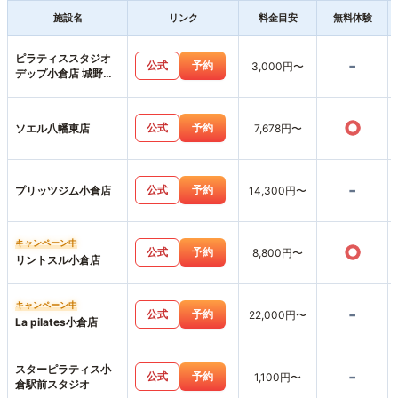
施設名
リンク
料金目安
無料体験
ピラティススタジオ
-
公式
予約
3,000円〜
デップ小倉店 城野ス
タジオ
○
公式
予約
ソエル八幡東店
7,678円〜
-
公式
予約
プリッツジム小倉店
14,300円〜
キャンペーン中
○
公式
予約
8,800円〜
リントスル小倉店
キャンペーン中
-
公式
予約
22,000円〜
La pilates小倉店
スターピラティス小
-
公式
予約
1,100円〜
倉駅前スタジオ