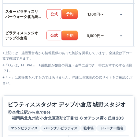
スターピラティスリ
-
公式
予約
1,100円〜
バーウォーク北九州
スタジオ
ピラティススタジオ
-
公式
予約
9,900円〜
デップ小倉店
※上記には、施設運営者から情報提供のあった施設を掲載しています。全施設は下の一
覧で確認できます。
※「○」は、FIT PALETTE編集部が独自の調査・基準に基づき、特におすすめする項目
です。
※「－」は未提供を示すものではありません。詳細は各施設の公式サイトをご確認くだ
さい。
ピラティススタジオ デップ小倉店 城野スタジオ
企救丘駅から車で9分
福岡県北九州市小倉北区高坊2丁目12-6 オアシス霧ヶ丘Ⅲ 203
マシンピラティス
パーソナルピラティス
駐車場
トレーナー指名