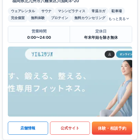
福岡県北九州市八幡東区川淵町8-20
ウェアレンタル
サウナ
マシンピラティス
常温ヨガ
駐車場
完全個室
無料体験
プロテイン
無料カウンセリング
もっと見る
営業時間
定休日
0:00〜24:00
年末年始を除き無休
体験・相談予約
店舗情報
公式サイト