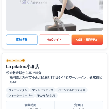
体験・相談予約
店舗情報
公式サイト
キャンペーン中
La pilates小倉店
企救丘駅から車で15分
福岡県北九州市小倉北区魚町1丁目6-14ロワール･イン小倉駅前ビ
ル4F
ウェアレンタル
マシンピラティス
パーソナルピラティス
ウォーターサーバー
駅から5分以内
営業時間
定休日