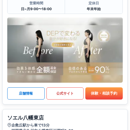
営業時間
定休日
日~月9:00〜18:00
年末年始
体験・相談予約
店舗情報
公式サイト
ソエル八幡東店
企救丘駅から車で13分