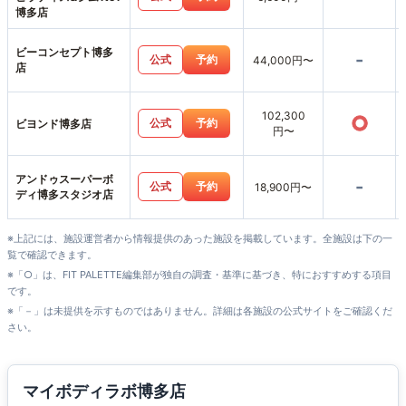
博多店
ビーコンセプト博多
-
公式
予約
44,000円〜
店
102,300
○
公式
予約
ビヨンド博多店
円〜
アンドゥスーパーボ
-
公式
予約
18,900円〜
ディ博多スタジオ店
※上記には、施設運営者から情報提供のあった施設を掲載しています。全施設は下の一
覧で確認できます。
※「○」は、FIT PALETTE編集部が独自の調査・基準に基づき、特におすすめする項目
です。
※「－」は未提供を示すものではありません。詳細は各施設の公式サイトをご確認くだ
さい。
マイボディラボ博多店