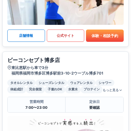
体験・相談予約
店舗情報
公式サイト
ビーコンセプト博多店
東比恵駅から車で3分
福岡県福岡市博多区博多駅前3-10-2ウーブル博多701
タオルレンタル
シューズレンタル
ウェアレンタル
シャワー
体組成計
完全個室
子連れOK
水素水
プロテイン
もっと見る
営業時間
定休日
7:00〜23:00
要確認