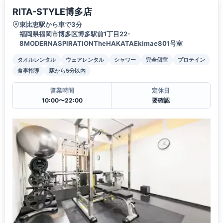
RITA-STYLE博多店
東比恵駅から車で3分
福岡県福岡市博多区博多駅前1丁目22-
8MODERNASPIRATIONTheHAKATAEkimae801号室
タオルレンタル
ウェアレンタル
シャワー
完全個室
プロテイン
食事指導
駅から5分以内
営業時間
定休日
10:00〜22:00
要確認