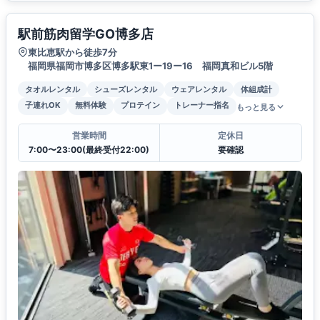
駅前筋肉留学GO博多店
東比恵駅から徒歩7分
福岡県福岡市博多区博多駅東1ー19ー16 福岡真和ビル5階
タオルレンタル
シューズレンタル
ウェアレンタル
体組成計
子連れOK
無料体験
プロテイン
トレーナー指名
もっと見る
営業時間
定休日
7:00〜23:00(最終受付22:00)
要確認