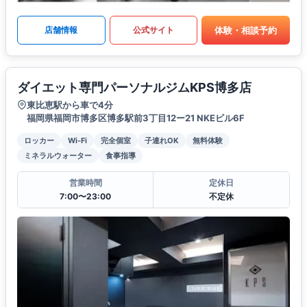
体験・相談予約
店舗情報
公式サイト
ダイエット専門パーソナルジムKPS博多店
東比恵駅から車で4分
福岡県福岡市博多区博多駅前3丁目12ー21 NKEビル6F
ロッカー
Wi-Fi
完全個室
子連れOK
無料体験
ミネラルウォーター
食事指導
営業時間
定休日
7:00〜23:00
不定休