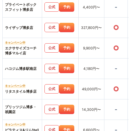
プライベートボック
-
公式
予約
4,400円〜
スフィット博多店
○
公式
予約
ライザップ博多店
327,800円〜
キャンペーン中
○
公式
予約
エクササイズコーチ
9,900円〜
博多マルイ店
-
公式
予約
ハコジム博多駅南店
4,180円〜
キャンペーン中
○
公式
予約
49,000円〜
リタスタイル博多店
プリッツジム博多・
-
公式
予約
14,300円〜
祇園店
キャンペーン中
-
公式
予約
ピラティス&ジム1to1
6,600円〜