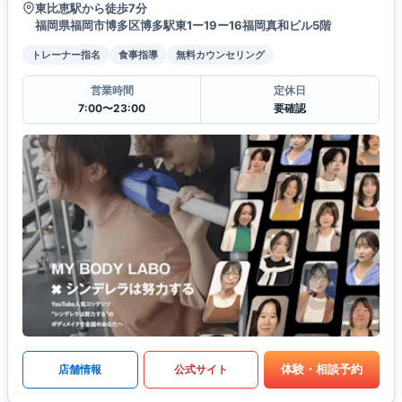
東比恵駅から徒歩7分
福岡県福岡市博多区博多駅東1ー19ー16福岡真和ビル5階
トレーナー指名
食事指導
無料カウンセリング
営業時間
定休日
7:00〜23:00
要確認
体験・相談予約
店舗情報
公式サイト