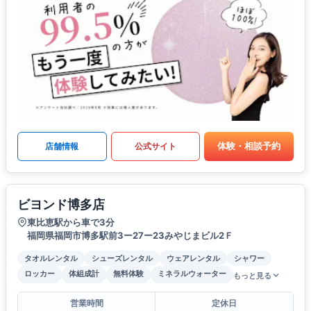
体験・相談予約
店舗情報
公式サイト
ビヨンド博多店
東比恵駅から車で3分
福岡県福岡市博多駅前3ー27ー23みやじまビル2Ｆ
タオルレンタル
シューズレンタル
ウェアレンタル
シャワー
ロッカー
体組成計
無料体験
ミネラルウォーター
もっと見る
営業時間
定休日