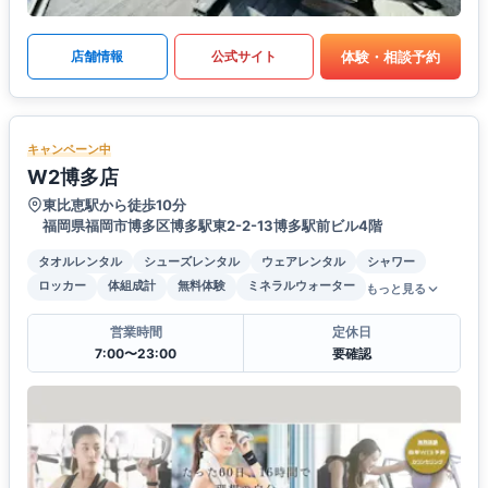
体験・相談予約
店舗情報
公式サイト
キャンペーン中
W2博多店
東比恵駅から徒歩10分
福岡県福岡市博多区博多駅東2-2-13博多駅前ビル4階
タオルレンタル
シューズレンタル
ウェアレンタル
シャワー
ロッカー
体組成計
無料体験
ミネラルウォーター
もっと見る
営業時間
定休日
7:00〜23:00
要確認