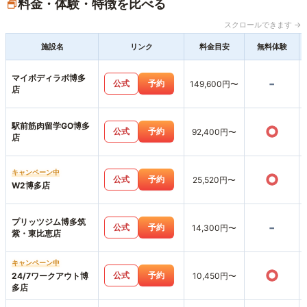
料金・体験・特徴を比べる
スクロールできます →
施設名
リンク
料金目安
無料体験
マイボディラボ博多
-
公式
予約
149,600円〜
店
駅前筋肉留学GO博多
○
公式
予約
92,400円〜
店
キャンペーン中
○
公式
予約
25,520円〜
W2博多店
プリッツジム博多筑
-
公式
予約
14,300円〜
紫・東比恵店
キャンペーン中
○
公式
予約
24/7ワークアウト博
10,450円〜
多店