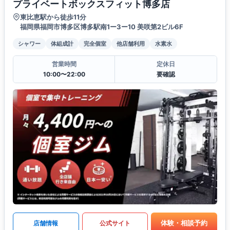
プライベートボックスフィット博多店
東比恵駅から徒歩11分
福岡県福岡市博多区博多駅南1ー3ー10 美咲第2ビル6F
シャワー
体組成計
完全個室
他店舗利用
水素水
営業時間
定休日
10:00〜22:00
要確認
体験・相談予約
店舗情報
公式サイト