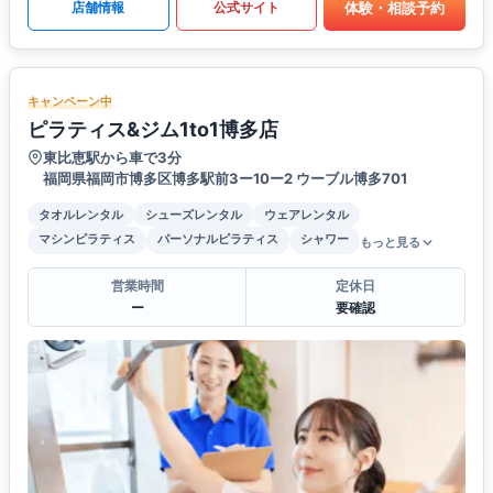
体験・相談予約
店舗情報
公式サイト
キャンペーン中
ピラティス&ジム1to1博多店
東比恵駅から車で3分
福岡県福岡市博多区博多駅前3ー10ー2 ウーブル博多701
タオルレンタル
シューズレンタル
ウェアレンタル
マシンピラティス
パーソナルピラティス
シャワー
もっと見る
営業時間
定休日
ー
要確認