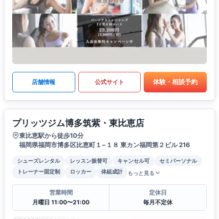
体験・相談予約
店舗情報
公式サイト
プリッツジム博多筑紫・東比恵店
東比恵駅から徒歩10分
福岡県福岡市博多区比恵町１−１８ 東カン福岡第２ビル 216
シューズレンタル
レッスン振替可
キャンセル可
セミパーソナル
トレーナー固定制
ロッカー
体組成計
もっと見る
営業時間
定休日
月曜日 11:00〜21:00
毎月不定休