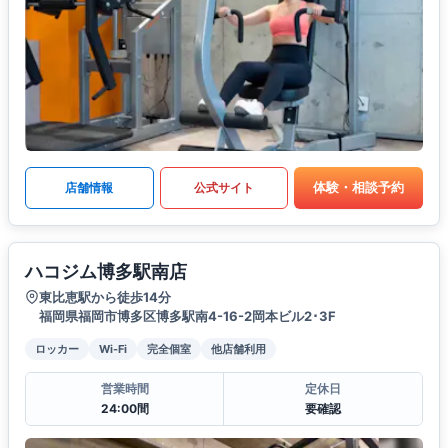
体験・相談予約
店舗情報
公式サイト
ハコジム博多駅南店
東比恵駅から徒歩14分
福岡県福岡市博多区博多駅南4-16-2岡本ビル2･3F
ロッカー
Wi-Fi
完全個室
他店舗利用
営業時間
定休日
24:00間
要確認