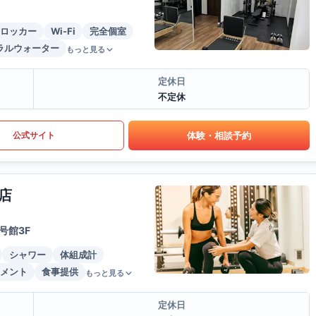
ロッカー
Wi-Fi
完全個室
ラルウォーター
もっと見る
定休日
不定休
体験・相談予約
公式サイト
店
号館3F
シャワー
体組成計
メント
食事提供
もっと見る
定休日