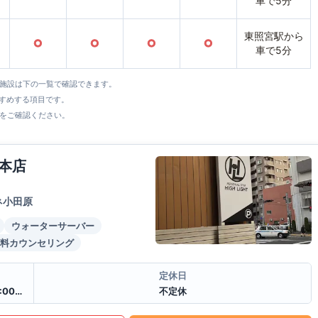
車で5分
東照宮駅から
○
○
○
○
車で5分
全施設は下の一覧で確認できます。
すすめする項目です。
をご確認ください。
本店
ネ小田原
ウォーターサーバー
料カウンセリング
定休日
月曜日 16:00〜22:00 火〜金曜日8:00〜22:00 土・日 7:00〜21:00
不定休