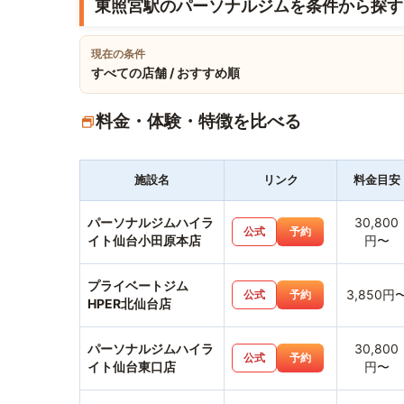
東照宮駅のパーソナルジムを条件から探す
現在の条件
すべての店舗 / おすすめ順
料金・体験・特徴を比べる
施設名
リンク
料金目安
パーソナルジムハイラ
30,800
公式
予約
イト仙台小田原本店
円〜
プライベートジム
3,850円
公式
予約
HPER北仙台店
パーソナルジムハイラ
30,800
公式
予約
イト仙台東口店
円〜