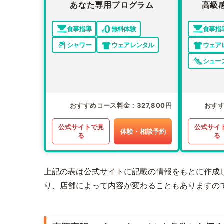
あなた専用プログラム
高級
食事指導
無料体験
食事指
シャワー
ウェアレンタル
ウェア
シュー
おすすめコース料金
327,800円
おす
公式サイトで見
公式サイ
体験・相談予約
る
る
上記の表は公式サイトに記載の情報をもとに作成
り、店舗によって内容が変わることもありますの