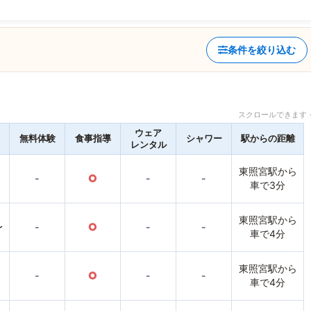
条件を絞り込む
スクロールできます 
ウェア
無料体験
食事指導
シャワー
駅からの距離
レンタル
東照宮駅から
-
○
-
-
車で3分
東照宮駅から
〜
-
○
-
-
車で4分
東照宮駅から
-
○
-
-
車で4分