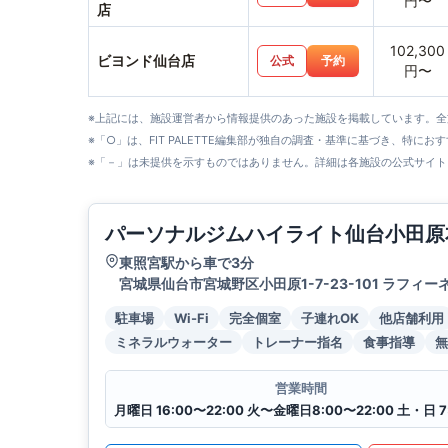
円〜
店
102,300
ビヨンド仙台店
公式
予約
円〜
※上記には、施設運営者から情報提供のあった施設を掲載しています。
※「○」は、FIT PALETTE編集部が独自の調査・基準に基づき、特にお
※「－」は未提供を示すものではありません。詳細は各施設の公式サイト
パーソナルジムハイライト仙台小田原
東照宮駅から車で3分
宮城県仙台市宮城野区小田原1-7-23-101 ラフィー
駐車場
Wi-Fi
完全個室
子連れOK
他店舗利用
ミネラルウォーター
トレーナー指名
食事指導
無
営業時間