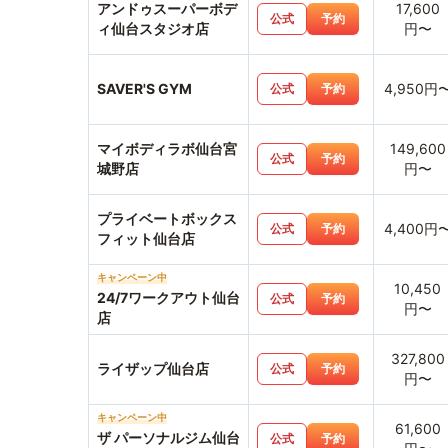
アンドゥスーパーボデ
17,600
公式
予約
ィ仙台スタジオ店
円〜
SAVER'S GYM
4,950円
公式
予約
マイボディラボ仙台宮
149,600
公式
予約
城野店
円〜
プライベートボックス
4,400円
公式
予約
フィット仙台店
キャンペーン中
10,450
24/7ワークアウト仙台
公式
予約
円〜
店
327,800
ライザップ仙台店
公式
予約
円〜
キャンペーン中
61,600
ザ パーソナルジム仙台
公式
予約