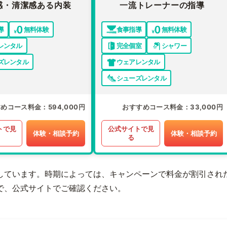
感・清潔感ある内装
一流トレーナーの指導
導
無料体験
食事指導
無料体験
レンタル
完全個室
シャワー
ズレンタル
ウェアレンタル
シューズレンタル
すめコース料金
594,000円
おすすめコース料金
33,000円
トで見
公式サイトで見
体験・相談予約
体験・相談予約
る
しています。時期によっては、キャンペーンで料金が割引され
で、公式サイトでご確認ください。