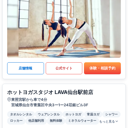
体験・相談予約
店舗情報
公式サイト
ホットヨガスタジオ LAVA仙台駅前店
東照宮駅から車で4分
宮城県仙台市青葉区中央3ー1ー24荘銀ビル3F
タオルレンタル
ウェアレンタル
ホットヨガ
常温ヨガ
シャワー
ロッカー
他店舗利用
無料体験
ミネラルウォーター
もっと見る