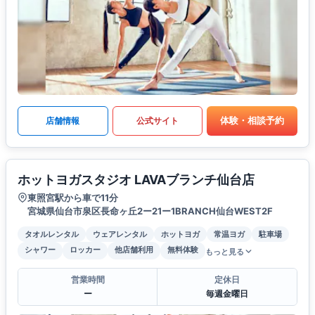
体験・相談予約
店舗情報
公式サイト
ホットヨガスタジオ LAVAブランチ仙台店
東照宮駅から車で11分
宮城県仙台市泉区長命ヶ丘2ー21ー1BRANCH仙台WEST2F
タオルレンタル
ウェアレンタル
ホットヨガ
常温ヨガ
駐車場
シャワー
ロッカー
他店舗利用
無料体験
もっと見る
営業時間
定休日
ー
毎週金曜日