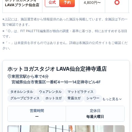
○
公式
予約
4,800円〜
LAVAブランチ仙台店
※上記には、施設運営者から情報提供のあった施設を掲載しています。全施設は下の一
覧で確認できます。
※「○」は、FIT PALETTE編集部が独自の調査・基準に基づき、特におすすめする項目
です。
※「－」は未提供を示すものではありません。詳細は各施設の公式サイトをご確認くだ
さい。
ホットヨガスタジオ LAVA仙台定禅寺通店
東照宮駅から車で4分
宮城県仙台市青葉区一番町4ー10ー14定禅寺ビル4F
タオルレンタル
ウェアレンタル
マットピラティス
グループピラティス
ホットヨガ
常温ヨガ
シャワー
もっと見る
営業時間
定休日
ー
毎週火曜日