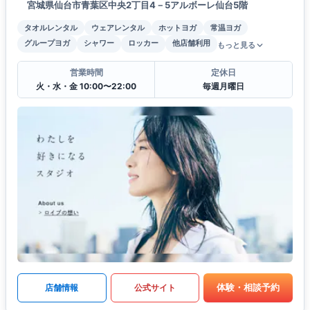
宮城県仙台市青葉区中央2丁目4－5アルボーレ仙台5階
タオルレンタル
ウェアレンタル
ホットヨガ
常温ヨガ
グループヨガ
シャワー
ロッカー
他店舗利用
もっと見る
営業時間
定休日
火・水・金 10:00〜22:00
毎週月曜日
体験・相談予約
店舗情報
公式サイト