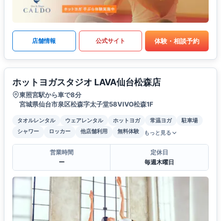
体験・相談予約
店舗情報
公式サイト
ホットヨガスタジオ LAVA仙台松森店
東照宮駅から車で8分
宮城県仙台市泉区松森字太子堂58VIVO松森1F
タオルレンタル
ウェアレンタル
ホットヨガ
常温ヨガ
駐車場
シャワー
ロッカー
他店舗利用
無料体験
もっと見る
営業時間
定休日
ー
毎週木曜日