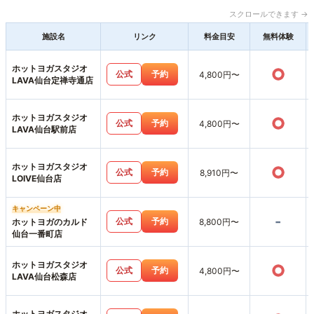
スクロールできます →
施設名
リンク
料金目安
無料体験
ホットヨガスタジオ
○
公式
予約
4,800円〜
LAVA仙台定禅寺通店
ホットヨガスタジオ
○
公式
予約
4,800円〜
LAVA仙台駅前店
ホットヨガスタジオ
○
公式
予約
8,910円〜
LOIVE仙台店
キャンペーン中
-
公式
予約
ホットヨガのカルド
8,800円〜
仙台一番町店
ホットヨガスタジオ
○
公式
予約
4,800円〜
LAVA仙台松森店
ホットヨガスタジオ