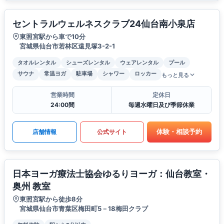
セントラルウェルネスクラブ24仙台南小泉店
東照宮駅から車で10分
宮城県仙台市若林区遠見塚3-2-1
タオルレンタル
シューズレンタル
ウェアレンタル
プール
サウナ
常温ヨガ
駐車場
シャワー
ロッカー
もっと見る
営業時間
定休日
24:00間
毎週水曜日及び季節休業
体験・相談予約
店舗情報
公式サイト
日本ヨーガ療法士協会ゆるりヨーガ：仙台教室・
奥州 教室
東照宮駅から徒歩8分
宮城県仙台市青葉区梅田町5－18梅田クラブ