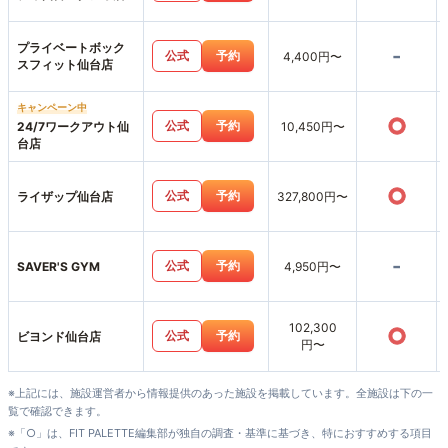
プライベートボック
-
公式
予約
4,400円〜
スフィット仙台店
キャンペーン中
○
公式
予約
24/7ワークアウト仙
10,450円〜
台店
○
公式
予約
ライザップ仙台店
327,800円〜
-
公式
予約
SAVER'S GYM
4,950円〜
102,300
○
公式
予約
ビヨンド仙台店
円〜
※上記には、施設運営者から情報提供のあった施設を掲載しています。全施設は下の一
覧で確認できます。
※「○」は、FIT PALETTE編集部が独自の調査・基準に基づき、特におすすめする項目