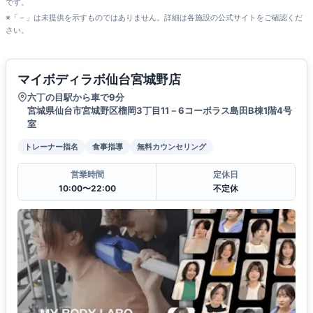
です。
※「－」は未提供を示すものではありません。詳細は各施設の公式サイトをご確認くだ
さい。
マイボディラボ仙台宮城野店
六丁の目駅から車で9分
宮城県仙台市宮城野区榴岡3丁目11－6コーポラス島田B棟1階4号
室
トレーナー指名
食事指導
無料カウンセリング
営業時間
定休日
10:00〜22:00
不定休