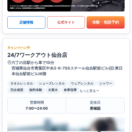
体験・相談予約
店舗情報
公式サイト
キャンペーン中
24/7ワークアウト仙台店
六丁の目駅から車で10分
宮城県仙台市青葉区中央3-6-7SSスチール仙台駅前ビル(旧:東日
本仙台駅前ビル)6階
タオルレンタル
シューズレンタル
ウェアレンタル
シャワー
完全個室
無料体験
水素水
食事指導
もっと見る
営業時間
定休日
7:00〜24:00
要確認