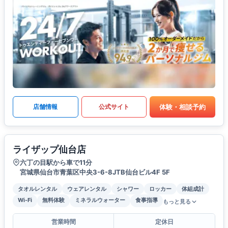
体験・相談予約
店舗情報
公式サイト
ライザップ仙台店
六丁の目駅から車で11分
宮城県仙台市青葉区中央3-6-8JTB仙台ビル4F 5F
タオルレンタル
ウェアレンタル
シャワー
ロッカー
体組成計
Wi-Fi
無料体験
ミネラルウォーター
食事指導
もっと見る
営業時間
定休日