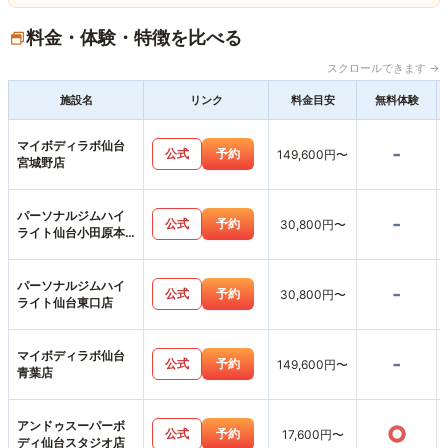
料金・体験・特徴を比べる
スクロールできます →
施設名
リンク
料金目安
無料体験
マイボディラボ仙台
-
公式
予約
149,600円〜
宮城野店
パーソナルジムハイ
-
公式
予約
30,800円〜
ライト仙台小田原本
店
パーソナルジムハイ
-
公式
予約
30,800円〜
ライト仙台東口店
マイボディラボ仙台
-
公式
予約
149,600円〜
青葉店
アンドゥスーパーボ
○
公式
予約
17,600円〜
ディ仙台スタジオ店