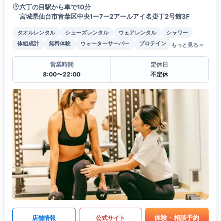
六丁の目駅から車で10分
宮城県仙台市青葉区中央1ー7ー2アールアイ名掛丁2号館3F
タオルレンタル
シューズレンタル
ウェアレンタル
シャワー
体組成計
無料体験
ウォーターサーバー
プロテイン
もっと見る
営業時間
定休日
8:00〜22:00
不定休
体験・相談予約
店舗情報
公式サイト