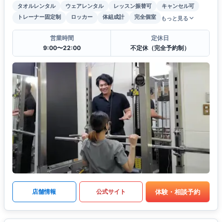
タオルレンタル
ウェアレンタル
レッスン振替可
キャンセル可
トレーナー固定制
ロッカー
体組成計
完全個室
もっと見る
営業時間
定休日
9:00〜22:00
不定休（完全予約制）
体験・相談予約
店舗情報
公式サイト