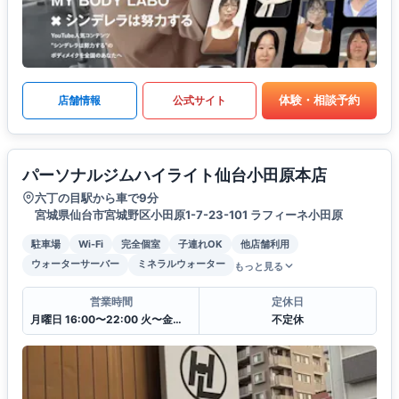
体験・相談予約
店舗情報
公式サイト
パーソナルジムハイライト仙台小田原本店
六丁の目駅から車で9分
宮城県仙台市宮城野区小田原1-7-23-101 ラフィーネ小田原
駐車場
Wi-Fi
完全個室
子連れOK
他店舗利用
ウォーターサーバー
ミネラルウォーター
もっと見る
営業時間
定休日
月曜日 16:00〜22:00 火〜金曜日8:00〜22:00 土・日 7:00〜21:00
不定休