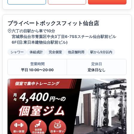
プライベートボックスフィット仙台店
六丁の目駅から車で10分
宮城県仙台市青葉区中央3丁目6-7SSスチール仙台駅前ビル
6F(旧:東日本建物仙台駅前ビル)
シャワー
体組成計
完全個室
他店舗利用
駅から5分以内
営業時間
定休日
平日 10:00〜20:00
定休日なし