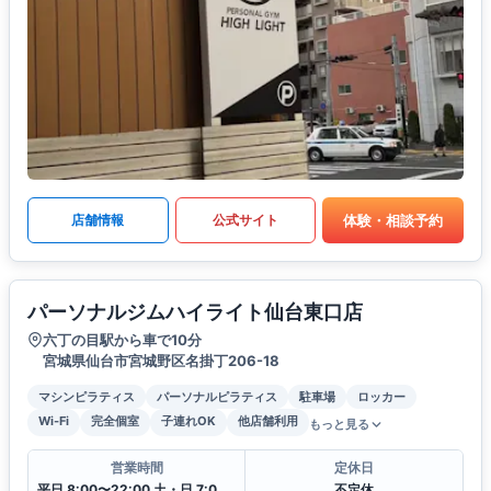
体験・相談予約
店舗情報
公式サイト
パーソナルジムハイライト仙台東口店
六丁の目駅から車で10分
宮城県仙台市宮城野区名掛丁206-18
マシンピラティス
パーソナルピラティス
駐車場
ロッカー
Wi-Fi
完全個室
子連れOK
他店舗利用
もっと見る
営業時間
定休日
平日 8:00〜22:00 土・日 7:00〜21:00
不定休