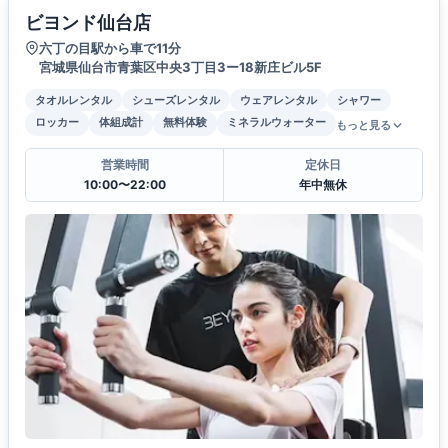
ビヨンド仙台店
六丁の目駅から車で11分
宮城県仙台市青葉区中央3丁目3ー18新庄ビル5F
タオルレンタル
シューズレンタル
ウェアレンタル
シャワー
ロッカー
体組成計
無料体験
ミネラルウォーター
もっと見る
営業時間
定休日
10:00〜22:00
年中無休