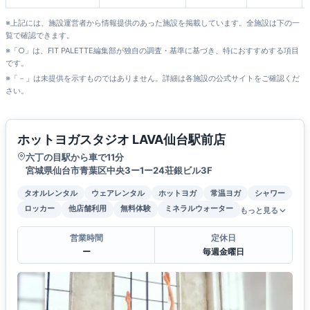
利府店
※上記には、施設運営者から情報提供のあった施設を掲載しています。全施設は下の一
覧で確認できます。
※「○」は、FIT PALETTE編集部が独自の調査・基準に基づき、特におすすめする項目
です。
※「－」は未提供を示すものではありません。詳細は各施設の公式サイトをご確認くだ
さい。
ホットヨガスタジオ LAVA仙台駅前店
六丁の目駅から車で11分
宮城県仙台市青葉区中央3ー1ー24荘銀ビル3F
タオルレンタル
ウェアレンタル
ホットヨガ
常温ヨガ
シャワー
ロッカー
他店舗利用
無料体験
ミネラルウォーター
もっと見る
営業時間
定休日
ー
毎週金曜日