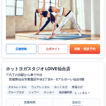
体験・相談予約
店舗情報
公式サイト
ホットヨガスタジオ LOIVE仙台店
六丁の目駅から車で11分
宮城県仙台市青葉区中央2丁目4－5アルボーレ仙台5階
タオルレンタル
ウェアレンタル
ホットヨガ
常温ヨガ
グループヨガ
シャワー
ロッカー
他店舗利用
もっと見る
営業時間
定休日