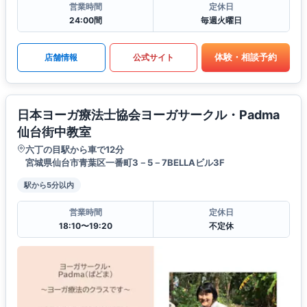
営業時間
定休日
24:00間
毎週火曜日
体験・相談予約
店舗情報
公式サイト
日本ヨーガ療法士協会ヨーガサークル・Padma
仙台街中教室
六丁の目駅から車で12分
宮城県仙台市青葉区一番町3－5－7BELLAビル3F
駅から5分以内
営業時間
定休日
18:10〜19:20
不定休