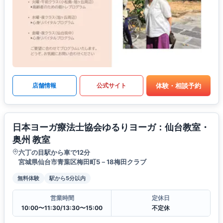
体験・相談予約
店舗情報
公式サイト
日本ヨーガ療法士協会ゆるりヨーガ：仙台教室・
奥州 教室
六丁の目駅から車で12分
宮城県仙台市青葉区梅田町5－18梅田クラブ
無料体験
駅から5分以内
営業時間
定休日
10:00〜11:30/13:30〜15:00
不定休