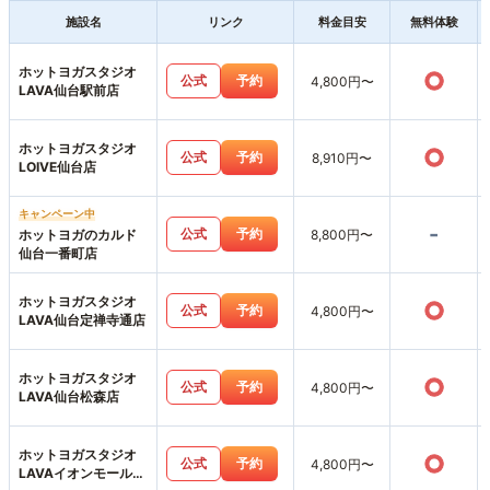
施設名
リンク
料金目安
無料体験
ホットヨガスタジオ
○
公式
予約
4,800円〜
LAVA仙台駅前店
ホットヨガスタジオ
○
公式
予約
8,910円〜
LOIVE仙台店
キャンペーン中
-
公式
予約
ホットヨガのカルド
8,800円〜
仙台一番町店
ホットヨガスタジオ
○
公式
予約
4,800円〜
LAVA仙台定禅寺通店
ホットヨガスタジオ
○
公式
予約
4,800円〜
LAVA仙台松森店
ホットヨガスタジオ
○
公式
予約
4,800円〜
LAVAイオンモール新