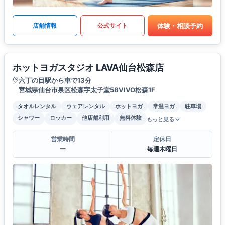
体験・相談予約
店舗情報
公式サイト
ホットヨガスタジオ LAVA仙台松森店
六丁の目駅から車で13分
宮城県仙台市泉区松森字太子堂58VIVO松森1F
タオルレンタル
ウェアレンタル
ホットヨガ
常温ヨガ
駐車場
シャワー
ロッカー
他店舗利用
無料体験
もっと見る
営業時間
定休日
ー
毎週木曜日