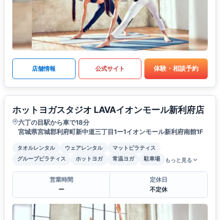
体験・相談予約
店舗情報
公式サイト
ホットヨガスタジオ LAVAイオンモール新利府店
六丁の目駅から車で18分
宮城県宮城郡利府町新中道三丁目1ー1イオンモール新利府南館1F
タオルレンタル
ウェアレンタル
マットピラティス
グループピラティス
ホットヨガ
常温ヨガ
駐車場
もっと見る
営業時間
定休日
ー
不定休