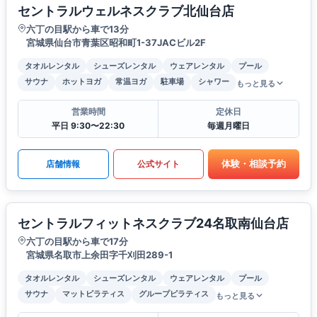
セントラルウェルネスクラブ北仙台店
六丁の目駅から車で13分
宮城県仙台市青葉区昭和町1-37JACビル2F
タオルレンタル
シューズレンタル
ウェアレンタル
プール
サウナ
ホットヨガ
常温ヨガ
駐車場
シャワー
もっと見る
営業時間
定休日
平日 9:30〜22:30
毎週月曜日
体験・相談予約
店舗情報
公式サイト
セントラルフィットネスクラブ24名取南仙台店
六丁の目駅から車で17分
宮城県名取市上余田字千刈田289-1
タオルレンタル
シューズレンタル
ウェアレンタル
プール
サウナ
マットピラティス
グループピラティス
もっと見る