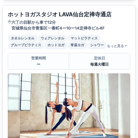
ホットヨガスタジオ LAVA仙台定禅寺通店
六丁の目駅から車で12分
宮城県仙台市青葉区一番町4ー10ー14定禅寺ビル4F
タオルレンタル
ウェアレンタル
マットピラティス
グループピラティス
ホットヨガ
常温ヨガ
シャワー
もっと見る
営業時間
定休日
ー
毎週火曜日