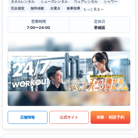
タオルレンタル
シューズレンタル
ウェアレンタル
シャワー
完全個室
無料体験
水素水
食事指導
もっと見る
営業時間
定休日
7:00〜24:00
要確認
体験・相談予約
店舗情報
公式サイト