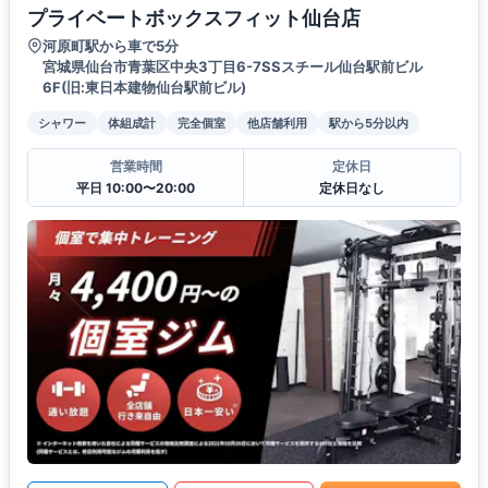
プライベートボックスフィット仙台店
河原町駅から車で5分
宮城県仙台市青葉区中央3丁目6-7SSスチール仙台駅前ビル
6F(旧:東日本建物仙台駅前ビル)
シャワー
体組成計
完全個室
他店舗利用
駅から5分以内
営業時間
定休日
平日 10:00〜20:00
定休日なし