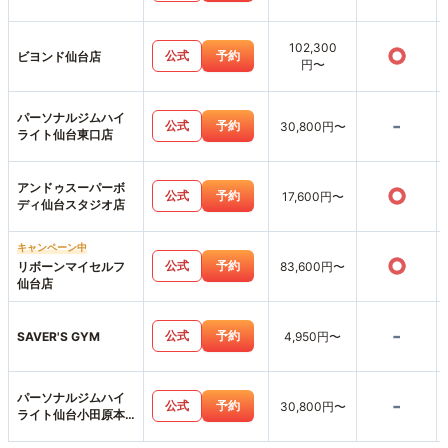
102,300
○
公式
予約
ビヨンド仙台店
円〜
パーソナルジムハイ
-
公式
予約
30,800円〜
ライト仙台東口店
アンドゥスーパーボ
○
公式
予約
17,600円〜
ディ仙台スタジオ店
キャンペーン中
○
公式
予約
リボーンマイセルフ
83,600円〜
仙台店
-
公式
予約
SAVER'S GYM
4,950円〜
パーソナルジムハイ
-
公式
予約
30,800円〜
ライト仙台小田原本
店