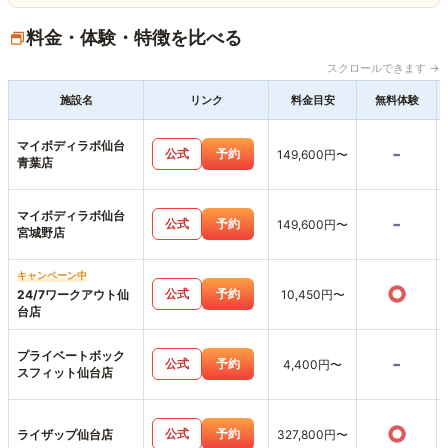
料金・体験・特徴を比べる
スクロールできます →
施設名
リンク
料金目安
無料体験
マイボディラボ仙台
-
公式
予約
149,600円〜
青葉店
マイボディラボ仙台
-
公式
予約
149,600円〜
宮城野店
キャンペーン中
○
公式
予約
24/7ワークアウト仙
10,450円〜
台店
プライベートボック
-
公式
予約
4,400円〜
スフィット仙台店
○
公式
予約
ライザップ仙台店
327,800円〜