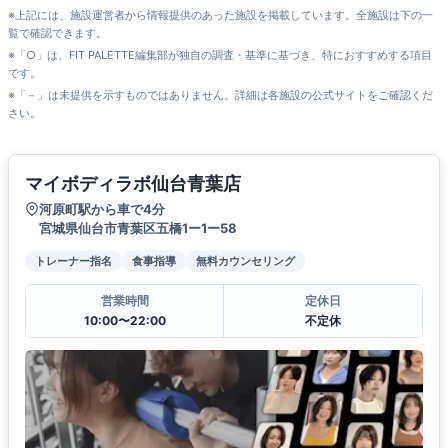
※上記には、施設運営者から情報提供のあった施設を掲載しています。全施設は下の一
覧で確認できます。
※「○」は、FIT PALETTE編集部が独自の調査・基準に基づき、特におすすめする項目
です。
※「－」は未提供を示すものではありません。詳細は各施設の公式サイトをご確認くだ
さい。
マイボディラボ仙台青葉店
河原町駅から車で4分
宮城県仙台市青葉区五橋1ー1ー58
トレーナー指名
食事指導
無料カウンセリング
営業時間
定休日
10:00〜22:00
不定休