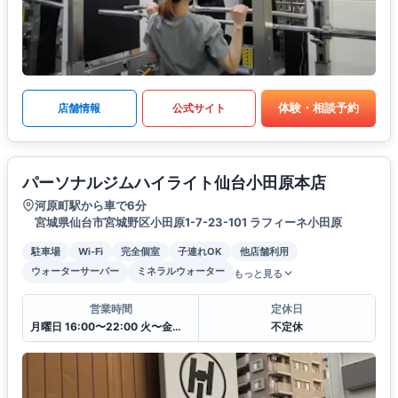
体験・相談予約
店舗情報
公式サイト
パーソナルジムハイライト仙台小田原本店
河原町駅から車で6分
宮城県仙台市宮城野区小田原1-7-23-101 ラフィーネ小田原
駐車場
Wi-Fi
完全個室
子連れOK
他店舗利用
ウォーターサーバー
ミネラルウォーター
もっと見る
営業時間
定休日
月曜日 16:00〜22:00 火〜金曜日8:00〜22:00 土・日 7:00〜21:00
不定休