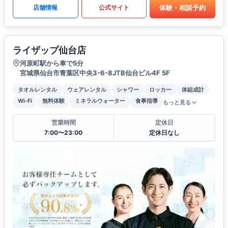
体験・相談予約
店舗情報
公式サイト
ライザップ仙台店
河原町駅から車で5分
宮城県仙台市青葉区中央3-6-8JTB仙台ビル4F 5F
タオルレンタル
ウェアレンタル
シャワー
ロッカー
体組成計
Wi-Fi
無料体験
ミネラルウォーター
食事指導
もっと見る
営業時間
定休日
7:00〜23:00
定休日なし