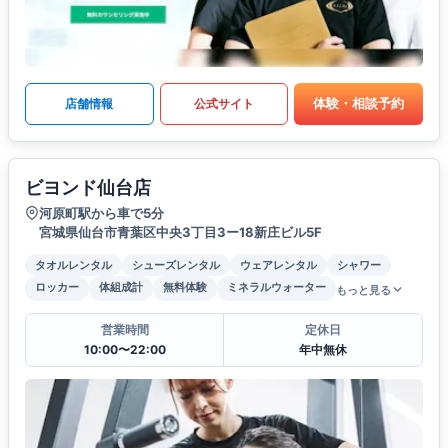
体験・相談予約
店舗情報
公式サイト
ビヨンド仙台店
河原町駅から車で5分
宮城県仙台市青葉区中央3丁目3ー18新庄ビル5F
タオルレンタル
シューズレンタル
ウェアレンタル
シャワー
ロッカー
体組成計
無料体験
ミネラルウォーター
もっと見る
営業時間
定休日
10:00〜22:00
年中無休