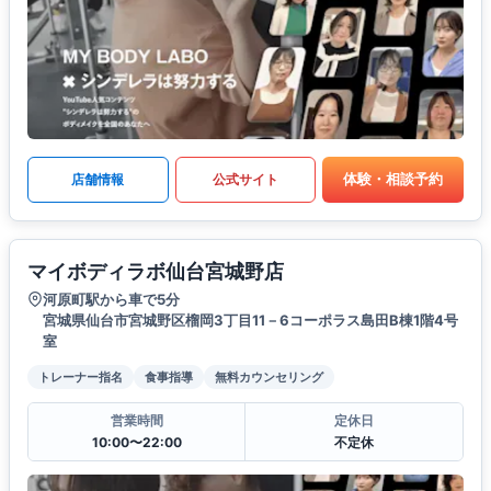
体験・相談予約
店舗情報
公式サイト
マイボディラボ仙台宮城野店
河原町駅から車で5分
宮城県仙台市宮城野区榴岡3丁目11－6コーポラス島田B棟1階4号
室
トレーナー指名
食事指導
無料カウンセリング
営業時間
定休日
10:00〜22:00
不定休