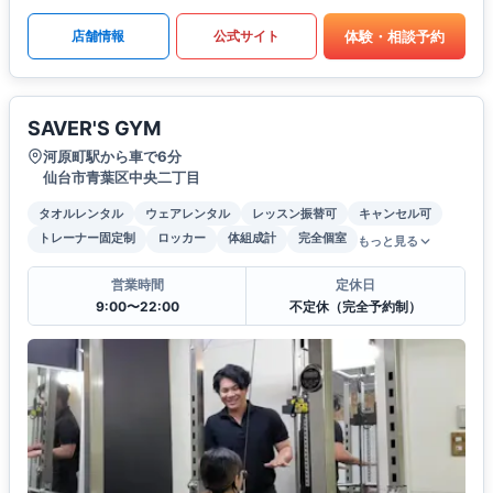
体験・相談予約
店舗情報
公式サイト
SAVER'S GYM
河原町駅から車で6分
仙台市青葉区中央二丁目
タオルレンタル
ウェアレンタル
レッスン振替可
キャンセル可
トレーナー固定制
ロッカー
体組成計
完全個室
もっと見る
営業時間
定休日
9:00〜22:00
不定休（完全予約制）