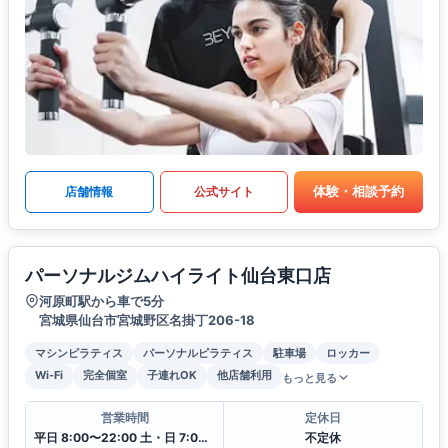
体験・相談予約
店舗情報
公式サイト
パーソナルジムハイライト仙台東口店
河原町駅から車で5分
宮城県仙台市宮城野区名掛丁206-18
マシンピラティス
パーソナルピラティス
駐車場
ロッカー
Wi-Fi
完全個室
子連れOK
他店舗利用
もっと見る
営業時間
定休日
平日 8:00〜22:00 土・日 7:00〜21:00
不定休