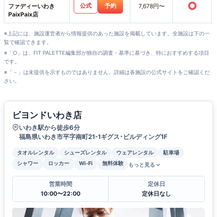
○
公式
予約
ファディーいわき
7,678円〜
PaixPaix店
※上記には、施設運営者から情報提供のあった施設を掲載しています。全施設は下の一
覧で確認できます。
※「○」は、FIT PALETTE編集部が独自の調査・基準に基づき、特におすすめする項目
です。
※「－」は未提供を示すものではありません。詳細は各施設の公式サイトをご確認くだ
さい。
ビヨンドいわき店
いわき駅から徒歩6分
福島県いわき市平字南町21-1ギグス･ビルディング1F
タオルレンタル
シューズレンタル
ウェアレンタル
駐車場
シャワー
ロッカー
Wi-Fi
無料体験
もっと見る
営業時間
定休日
10:00〜22:00
定休日なし