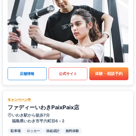
体験・相談予約
店舗情報
公式サイト
キャンペーン中
ファディーいわきPaixPaix店
いわき駅から徒歩7分
福島県いわき市平六町目6－2
駐車場
ロッカー
体組成計
無料体験