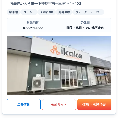
福島県いわき市平下神谷字南一里塚1－1－102
駐車場
ロッカー
子連れOK
無料体験
ウォーターサーバー
営業時間
定休日
9:00〜18:00
日曜・祝日・その他不定休
体験・相談予約
店舗情報
公式サイト