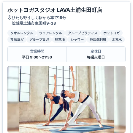
ホットヨガスタジオ LAVA土浦生田町店
ひたち野うしく駅から車で18分
茨城県土浦市生田町9-38
タオルレンタル
ウェアレンタル
グループピラティス
ホットヨガ
常温ヨガ
グループヨガ
駐車場
シャワー
他店舗利用
水素水
営業時間
定休日
平日 9:00〜21:30
毎週火曜日