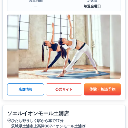
営業時間
定休日
ー
毎週金曜日
体験・相談予約
店舗情報
公式サイト
ソエルイオンモール土浦店
ひたち野うしく駅から車で17分
茨城県土浦市上高津367イオンモール土浦2F