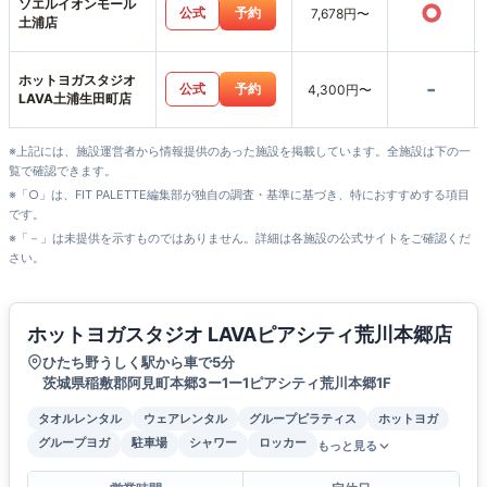
ソエルイオンモール
○
公式
予約
7,678円〜
土浦店
ホットヨガスタジオ
-
公式
予約
4,300円〜
LAVA土浦生田町店
※上記には、施設運営者から情報提供のあった施設を掲載しています。全施設は下の一
覧で確認できます。
※「○」は、FIT PALETTE編集部が独自の調査・基準に基づき、特におすすめする項目
です。
※「－」は未提供を示すものではありません。詳細は各施設の公式サイトをご確認くだ
さい。
ホットヨガスタジオ LAVAピアシティ荒川本郷店
ひたち野うしく駅から車で5分
茨城県稲敷郡阿見町本郷3ー1ー1ピアシティ荒川本郷1F
タオルレンタル
ウェアレンタル
グループピラティス
ホットヨガ
グループヨガ
駐車場
シャワー
ロッカー
もっと見る