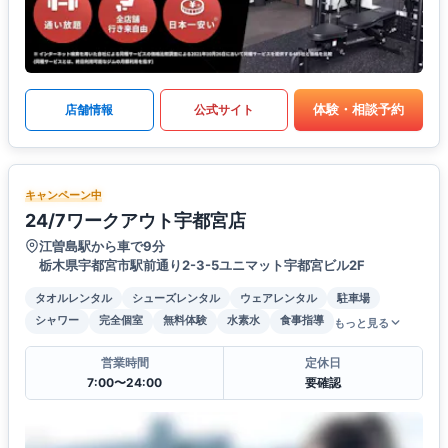
体験・相談予約
店舗情報
公式サイト
キャンペーン中
24/7ワークアウト宇都宮店
江曽島駅から車で9分
栃木県宇都宮市駅前通り2-3-5ユニマット宇都宮ビル2F
タオルレンタル
シューズレンタル
ウェアレンタル
駐車場
シャワー
完全個室
無料体験
水素水
食事指導
もっと見る
営業時間
定休日
7:00〜24:00
要確認