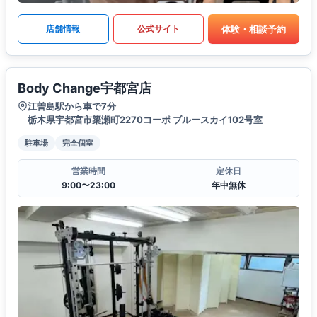
体験・相談予約
店舗情報
公式サイト
Body Change宇都宮店
江曽島駅から車で7分
栃木県宇都宮市簗瀬町2270コーポ ブルースカイ102号室
駐車場
完全個室
営業時間
定休日
9:00〜23:00
年中無休