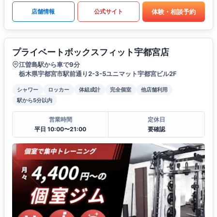
体験・相談予約
店舗情報
公式サイト
プライベートボックスフィット宇都宮店
江曽島駅から車で9分
栃木県宇都宮市駅前通り2-3-5ユニマット宇都宮ビル2F
シャワー
ロッカー
体組成計
完全個室
他店舗利用
駅から5分以内
営業時間
定休日
平日 10:00〜21:00
要確認