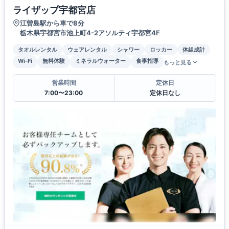
ライザップ宇都宮店
江曽島駅から車で8分
栃木県宇都宮市池上町4-2アソルティ宇都宮4F
タオルレンタル
ウェアレンタル
シャワー
ロッカー
体組成計
Wi-Fi
無料体験
ミネラルウォーター
食事指導
もっと見る
営業時間
定休日
7:00〜23:00
定休日なし