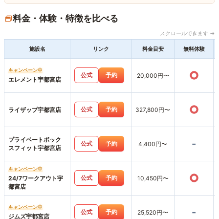
料金・体験・特徴を比べる
スクロールできます →
施設名
リンク
料金目安
無料体験
キャンペーン中
○
公式
予約
20,000円〜
エレメント宇都宮店
○
公式
予約
ライザップ宇都宮店
327,800円〜
プライベートボック
-
公式
予約
4,400円〜
スフィット宇都宮店
キャンペーン中
○
公式
予約
24/7ワークアウト宇
10,450円〜
都宮店
キャンペーン中
-
公式
予約
25,520円〜
ジムズ宇都宮店