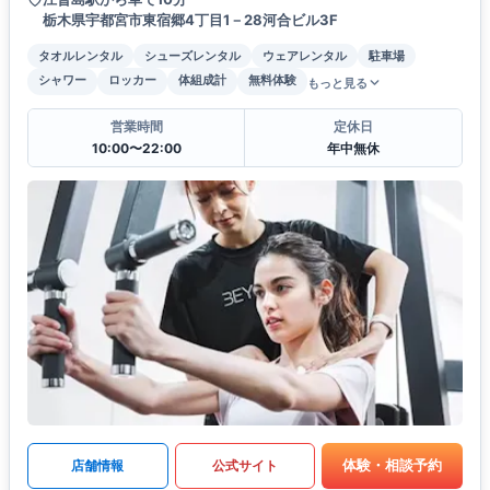
栃木県宇都宮市東宿郷4丁目1－28河合ビル3F
タオルレンタル
シューズレンタル
ウェアレンタル
駐車場
シャワー
ロッカー
体組成計
無料体験
もっと見る
営業時間
定休日
10:00〜22:00
年中無休
体験・相談予約
店舗情報
公式サイト