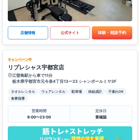
体験・相談予約
店舗情報
公式サイト
キャンペーン中
リプレシャス宇都宮店
江曽島駅から車で11分
栃木県宇都宮市元今泉4丁目13ー23 シャンポールミヤ3F
タオルレンタル
ウェアレンタル
駐車場
体組成計
子連れOK
食事指導
営業時間
定休日
9:00〜23:00
要確認