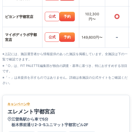
102,300
○
公式
予約
ビヨンド宇都宮店
円〜
マイボディラボ宇都
-
公式
予約
149,600円〜
宮店
※上記には、施設運営者から情報提供のあった施設を掲載しています。全施設は下の一
覧で確認できます。
※「○」は、FIT PALETTE編集部が独自の調査・基準に基づき、特におすすめする項目
です。
※「－」は未提供を示すものではありません。詳細は各施設の公式サイトをご確認くだ
さい。
キャンペーン中
エレメント宇都宮店
江曽島駅から車で5分
栃木県前通り2-3-5ユニマット宇都宮ビル2F