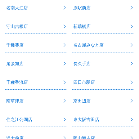
名南大江店
原駅前店
守山吉根店
新瑞橋店
千種葵店
名古屋みなと店
尾張旭店
長久手店
千種香流店
四日市駅店
南草津店
京田辺店
住之江公園店
東大阪吉田店
近大前店
岡山海吉店