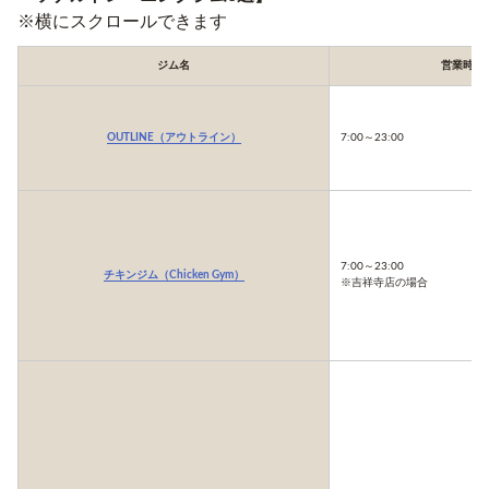
※横にスクロールできます
ジム名
営業時間
OUTLINE（アウトライン）
7:00～23:00
7:00～23:00
チキンジム（Chicken Gym）
※吉祥寺店の場合