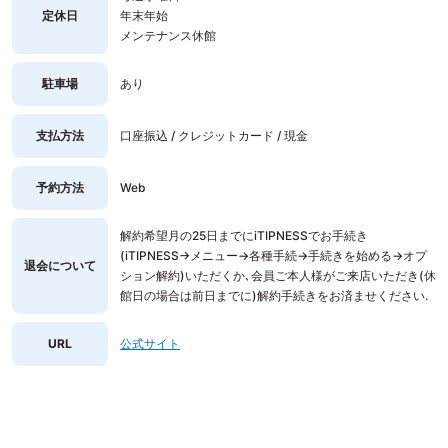
定休日
年末年始
メンテナンス休館
駐車場
あり
支払方法
口座振込 / クレジットカード / 現金
予約方法
Web
解約希望月の25日までにiTIPNESSでお手続き
(iTIPNESS→メニュー→各種手続→手続きを始める→オプ
退会について
ション解約)いただくか､会員ご本人様がご来店いただき(休
館日の場合は前日までに)解約手続きをお済ませください.
URL
公式サイト