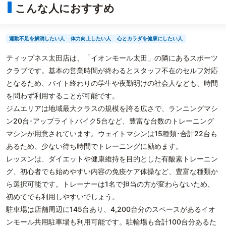
こんな人におすすめ
運動不足を解消したい人
体力向上したい人
心とカラダを健康にしたい人
ティップネス太田店は、「イオンモール太田」の隣にあるスポーツ
クラブです。基本の営業時間が終わるとスタッフ不在のセルフ対応
となるため、バイト終わりの学生や夜勤明けの社会人なども、時間
を問わず利用することが可能です。
ジムエリアは地域最大クラスの規模を誇る広さで、ランニングマシ
ン20台･アップライトバイク5台など、豊富な台数のトレーニング
マシンが用意されています。ウェイトマシンは15種類･合計22台も
あるため、少ない待ち時間でトレーニングに励めます。
レッスンは、ダイエットや健康維持を目的とした有酸素トレーニン
グ、初心者でも始めやすい内容の免疫ケア体操など、豊富な種類か
ら選択可能です。トレーナーは1名で担当の方が変わらないため、
初めてでも利用しやすいでしょう。
駐車場は店舗周辺に145台あり、4,200台分のスペースがあるイオ
ンモール共用駐車場も利用可能です。駐輪場も合計100台分あるた