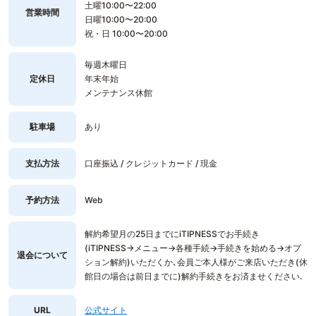
土曜10:00〜22:00
営業時間
日曜10:00〜20:00
祝・日 10:00〜20:00
毎週木曜日
定休日
年末年始
メンテナンス休館
駐車場
あり
支払方法
口座振込 / クレジットカード / 現金
予約方法
Web
解約希望月の25日までにiTIPNESSでお手続き
(iTIPNESS→メニュー→各種手続→手続きを始める→オプ
退会について
ション解約)いただくか､会員ご本人様がご来店いただき(休
館日の場合は前日までに)解約手続きをお済ませください.
URL
公式サイト