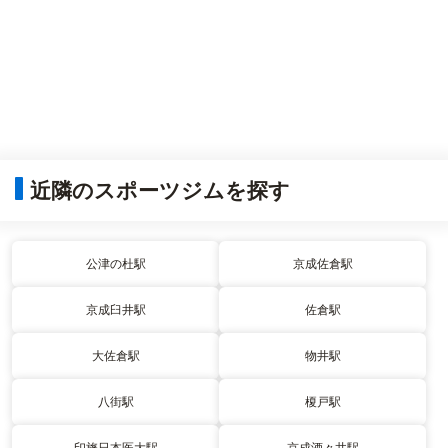
近隣のスポーツジムを探す
公津の杜駅
京成佐倉駅
京成臼井駅
佐倉駅
大佐倉駅
物井駅
八街駅
榎戸駅
印旛日本医大駅
京成酒々井駅