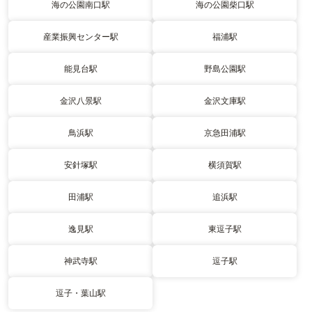
海の公園南口駅
海の公園柴口駅
産業振興センター駅
福浦駅
能見台駅
野島公園駅
金沢八景駅
金沢文庫駅
鳥浜駅
京急田浦駅
安針塚駅
横須賀駅
田浦駅
追浜駅
逸見駅
東逗子駅
神武寺駅
逗子駅
逗子・葉山駅