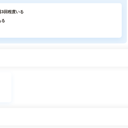
週3回程度いる
ある