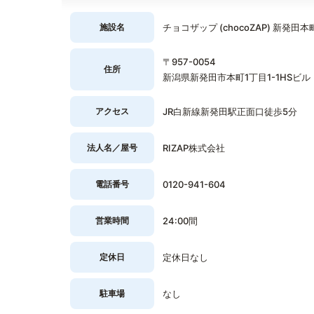
施設名
チョコザップ (chocoZAP) 新発田本
〒957-0054
住所
新潟県新発田市本町1丁目1-1HSビル
アクセス
JR白新線新発田駅正面口徒歩5分
法人名／屋号
RIZAP株式会社
電話番号
0120-941-604
営業時間
24:00間
定休日
定休日なし
駐車場
なし