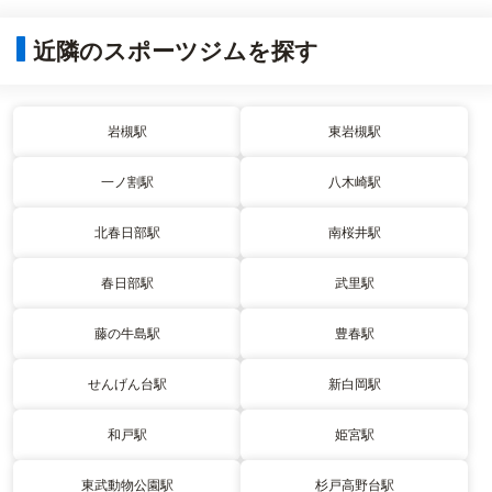
近隣のスポーツジムを探す
岩槻駅
東岩槻駅
一ノ割駅
八木崎駅
北春日部駅
南桜井駅
春日部駅
武里駅
藤の牛島駅
豊春駅
せんげん台駅
新白岡駅
和戸駅
姫宮駅
東武動物公園駅
杉戸高野台駅