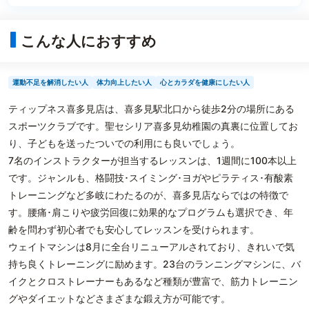
こんな人におすすめ
運動不足を解消したい人
体力向上したい人
心とカラダを健康にしたい人
ティップネス喜多見店は、喜多見駅北口から徒歩2分の場所にある
スポーツクラブです。聖セシリア喜多見幼稚園の真裏に位置してお
り、子どもを送ったついでの利用にも良いでしょう。
7名のインストラクターが担当するレッスンは、1週間に100本以上
です。ジャンルも、格闘技･スイミング･ヨガやピラティス･有酸素
トレーニングなど多岐にわたるのが、喜多見店ならではの特徴で
す。腰痛･肩こりや疲労回復に効果的なプログラムも選択でき、年
齢を問わず初心者でも安心してレッスンを受けられます。
ウェイトマシンは8月に全台リニューアルされており、きれいで気
持ち良くトレーニングに励めます。23台のランニングマシンに、バ
イクとクロストレーナーもあるなど種類が豊富で、筋力トレーニン
グやダイエットなどさまざまな鍛え方が可能です。