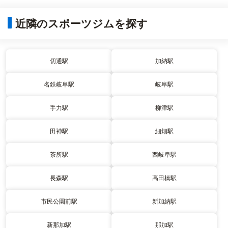
近隣のスポーツジムを探す
切通駅
加納駅
名鉄岐阜駅
岐阜駅
手力駅
柳津駅
田神駅
細畑駅
茶所駅
西岐阜駅
長森駅
高田橋駅
市民公園前駅
新加納駅
新那加駅
那加駅