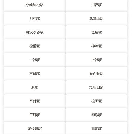
小幡緑地駅
川宮駅
川村駅
瓢箪山駅
白沢渓谷駅
金屋駅
徳重駅
神沢駅
一社駅
上社駅
本郷駅
藤が丘駅
原駅
塩釜口駅
平針駅
植田駅
三郷駅
印場駅
尾張旭駅
旭前駅