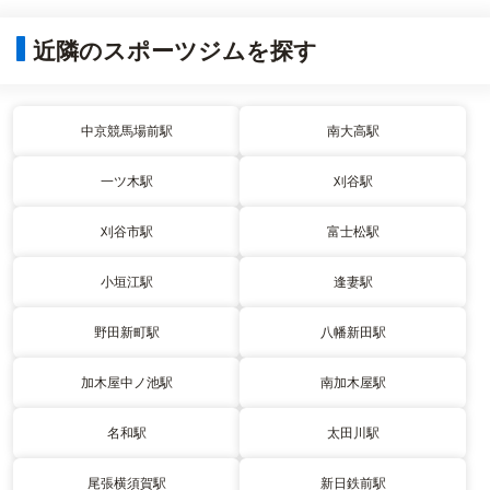
近隣のスポーツジムを探す
中京競馬場前駅
南大高駅
一ツ木駅
刈谷駅
刈谷市駅
富士松駅
小垣江駅
逢妻駅
野田新町駅
八幡新田駅
加木屋中ノ池駅
南加木屋駅
名和駅
太田川駅
尾張横須賀駅
新日鉄前駅